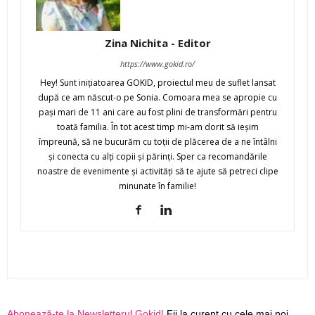
Zina Nichita - Editor
https://www.gokid.ro/
Hey! Sunt iniţiatoarea GOKID, proiectul meu de suflet lansat
după ce am născut-o pe Sonia. Comoara mea se apropie cu
paşi mari de 11 ani care au fost plini de transformări pentru
toată familia. În tot acest timp mi-am dorit să ieşim
împreună, să ne bucurăm cu toţii de plăcerea de a ne întâlni
şi conecta cu alţi copii şi părinţi. Sper ca recomandările
noastre de evenimente şi activităţi să te ajute să petreci clipe
minunate în familie!
Abonează-te la Newsletterul Gokid!
Fii la curent cu cele mai noi