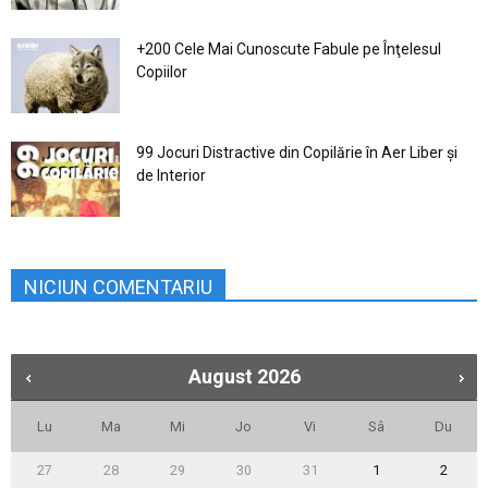
+200 Cele Mai Cunoscute Fabule pe Înţelesul
Copiilor
99 Jocuri Distractive din Copilărie în Aer Liber şi
de Interior
NICIUN COMENTARIU
August
2026
Lu
Ma
Mi
Jo
Vi
Sâ
Du
27
28
29
30
31
1
2