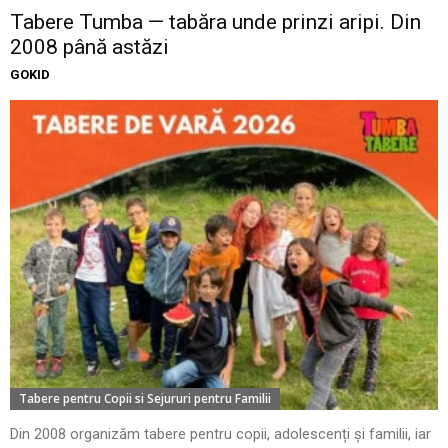
Tabere Tumba — tabăra unde prinzi aripi. Din
2008 până astăzi
GOKID
Tabere pentru Copii si Sejururi pentru Familii
Din 2008 organizăm tabere pentru copii, adolescenți și familii, iar