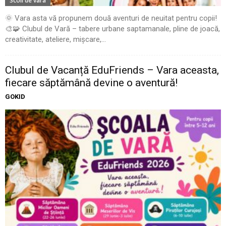
Scoli de vara
🌞 Vara asta vă propunem două aventuri de neuitat pentru copii!
🎨🧩 Clubul de Vară – tabere urbane saptamanale, pline de joacă,
creativitate, ateliere, mișcare,...
Clubul de Vacanță EduFriends – Vara aceasta,
fiecare săptămână devine o aventură!
GOKID