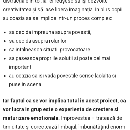
distracția e în toi, iar ei reușesc să își dezvolte
creativitatea și să lase liberă imaginația. In plus copiii
au ocazia sa se implice intr-un proces complex:
sa decida impreuna asupra povestii,
sa decida asupra rolurilor
sa intalneasca situatii provocatoare
sa gaseasca propriile solutii si poate cel mai
important
au ocazia sa isi vada povestile scrise laolalta si
puse in scena
Iar faptul ca se vor implica total in acest proiect, ca
vor lucra in grup este o experienta de crestere si
maturizare emotionala.
Improvestea – tratează de
timiditate și corectează limbajul, îmbunătățind enorm