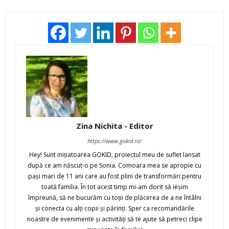
Zina Nichita - Editor
https://www.gokid.ro/
Hey! Sunt iniţiatoarea GOKID, proiectul meu de suflet lansat
după ce am născut-o pe Sonia. Comoara mea se apropie cu
paşi mari de 11 ani care au fost plini de transformări pentru
toată familia. În tot acest timp mi-am dorit să ieşim
împreună, să ne bucurăm cu toţii de plăcerea de a ne întâlni
şi conecta cu alţi copii şi părinţi. Sper ca recomandările
noastre de evenimente şi activităţi să te ajute să petreci clipe