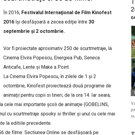
T
2
În 2016,
Festivalul Internaţional de Film Kinofest
G
2016
îşi desfăşoară a zecea ediţie între
30
septembrie şi 2 octombrie.
Vor fi proiectate aproximativ 250 de scurtmetraje, la
Cinema Elvira Popescu, Energiea Pub, Seneca
Anticafe, Lente şi Make a Point.
La Cinema Elvira Popescu, în zilele de 1 şi 2
octombrie, Kinofest proiectează două programe de
animaţii pentru copii si tineri, de la ora 14. Iar seara,
Va
 la cele mai importante şcoli de animaţie (GOBELINS,
pe
ul cu scurtmetraje spooky si thriller şi unul cu cele mai
su
te la e
ditiile precedente.
ă 56 de filme. Sectiunea Online se desfăşoară pe
T