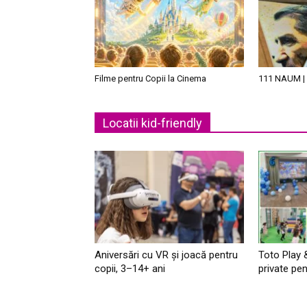
Filme pentru Copii la Cinema
111 NAUM | 
Locatii kid-friendly
Aniversări cu VR și joacă pentru
Toto Play 
copii, 3–14+ ani
private pen