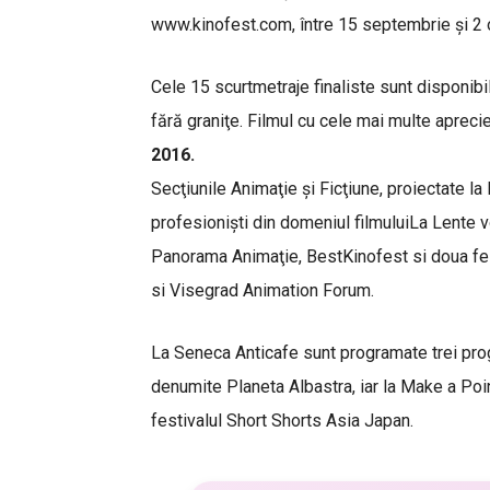
www.kinofest.com, între 15 septembrie şi 2 
Cele 15 scurtmetraje finaliste sunt disponibil
fără graniţe. Filmul cu cele mai multe apreci
2016.
Secţiunile Animaţie şi Ficţiune, proiectate la
profesionişti din domeniul filmuluiLa Lente vo
Panorama Animaţie, BestKinofest si doua fes
si Visegrad Animation Forum.
La Seneca Anticafe sunt programate trei pro
denumite Planeta Albastra, iar la Make a Po
festivalul Short Shorts Asia Japan.