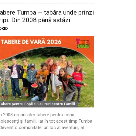
abere Tumba — tabăra unde prinzi
ripi. Din 2008 până astăzi
OKID
Tabere pentru Copii si Sejururi pentru Familii
n 2008 organizăm tabere pentru copii,
olescenți și familii, iar în tot acest timp Tumba
devenit o comunitate: un loc al aventurii, al...