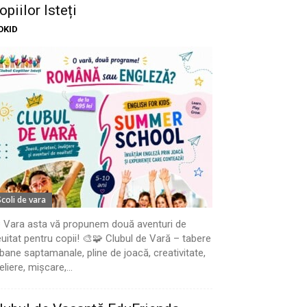
opiilor Isteți
OKID
Scoli de vara
 Vara asta vă propunem două aventuri de
uitat pentru copii! 🎨🧩 Clubul de Vară – tabere
bane saptamanale, pline de joacă, creativitate,
eliere, mișcare,...