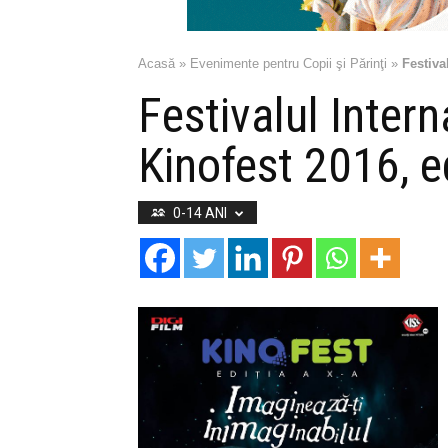
Acasă
»
Evenimente pentru Copii şi Părinţi
»
Festiva
Festivalul Intern
Kinofest 2016, e
0-14 ANI