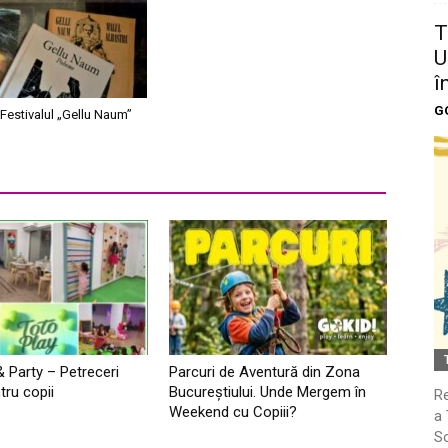
T
U
î
G
Festivalul „Gellu Naum”
& Party – Petreceri
Parcuri de Aventură din Zona
tru copii
Bucureştiului. Unde Mergem în
Re
Weekend cu Copiii?
a 
So