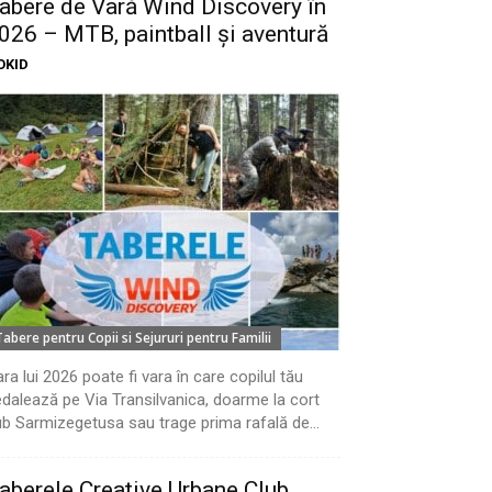
abere de Vară Wind Discovery în
026 – MTB, paintball și aventură
OKID
Tabere pentru Copii si Sejururi pentru Familii
ra lui 2026 poate fi vara în care copilul tău
dalează pe Via Transilvanica, doarme la cort
b Sarmizegetusa sau trage prima rafală de...
aberele Creative Urbane Club