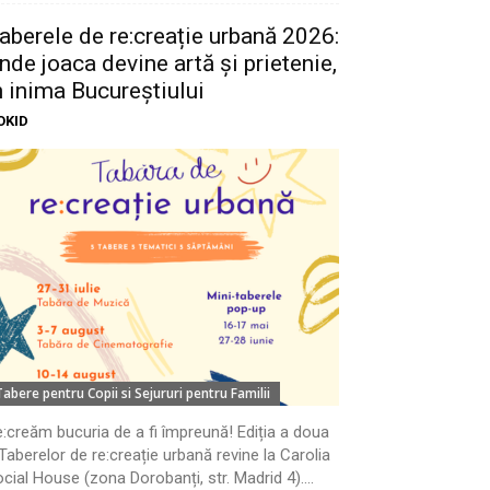
aberele de re:creație urbană 2026:
nde joaca devine artă și prietenie,
n inima Bucureștiului
OKID
Tabere pentru Copii si Sejururi pentru Familii
:creăm bucuria de a fi împreună! Ediția a doua
Taberelor de re:creație urbană revine la Carolia
cial House (zona Dorobanți, str. Madrid 4)....