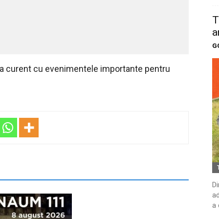
T
a
G
 la curent cu evenimentele importante pentru
Di
ad
a 