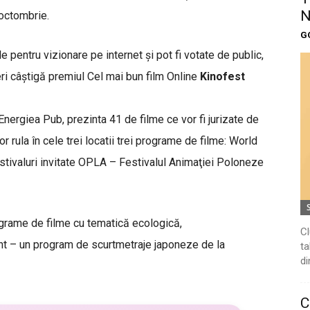
N
octombrie.
G
e pentru vizionare pe internet şi pot fi votate de public,
eri câştigă premiul Cel mai bun film Online
Kinofest
 Energiea Pub, prezinta 41 de filme ce vor fi jurizate de
r rula în cele trei locatii trei programe de filme: World
tivaluri invitate OPLA – Festivalul Animaţiei Poloneze
grame de filme cu tematică ecologică,
Cl
int – un program de scurtmetraje japoneze de la
ta
di
C