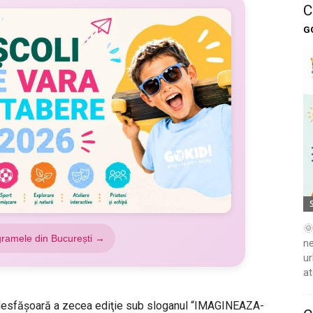
C
G
🌞
gramele din București →
ne
ur
at
şi desfăşoară a zecea ediţie sub sloganul “IMAGINEAZA-