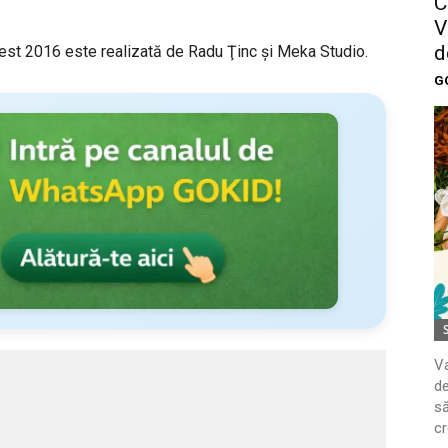
C
V
d
fest 2016 este realizată de Radu Ţinc şi Meka Studio.
G
Va
de
să
cr