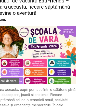
lubul de Vacanță EduFriends –
ara aceasta, fiecare săptămână
evine o aventură!
OKID
Scoli de vara
ra aceasta, copiii pornesc într-o călătorie plină
 descoperiri, joacă și prietenie! Fiecare
ptămână aduce o tematică nouă, activități
eative și experiențe memorabile. În cele...