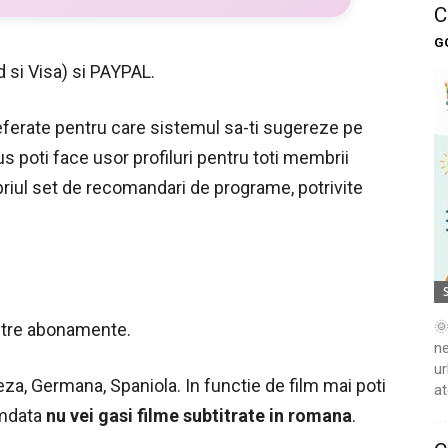
C
G
 si Visa) si PAYPAL.
preferate pentru care sistemul sa-ti sugereze pe
us poti face usor profiluri pentru toti membrii
ropriul set de recomandari de programe, potrivite
🌞
dintre abonamente.
ne
ur
eza, Germana, Spaniola. In functie de film mai poti
at
amdata
nu vei gasi filme subtitrate in romana
.