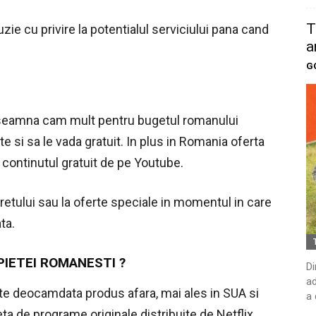
T
ie cu privire la potentialul serviciului pana cand
a
G
inseamna cam mult pentru bugetul romanului
e si sa le vada gratuit. In plus in Romania oferta
 continutul gratuit de pe Youtube.
pretului sau la oferte speciale in momentul in care
ta.
PIETEI ROMANESTI ?
Di
ad
ste deocamdata produs afara, mai ales in SUA si
a 
ta de programe originale distribuite de Netflix,