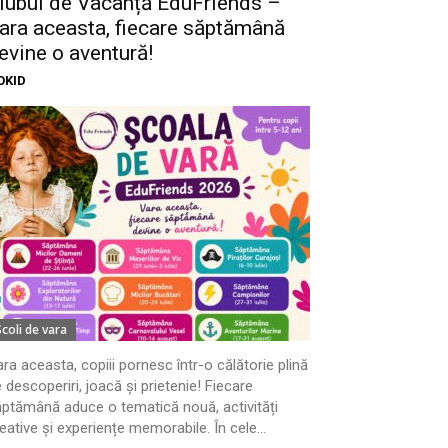
lubul de Vacanță EduFriends –
ara aceasta, fiecare săptămână
evine o aventură!
OKID
Scoli de vara
ra aceasta, copiii pornesc într-o călătorie plină
 descoperiri, joacă și prietenie! Fiecare
ptămână aduce o tematică nouă, activități
eative și experiențe memorabile. În cele...