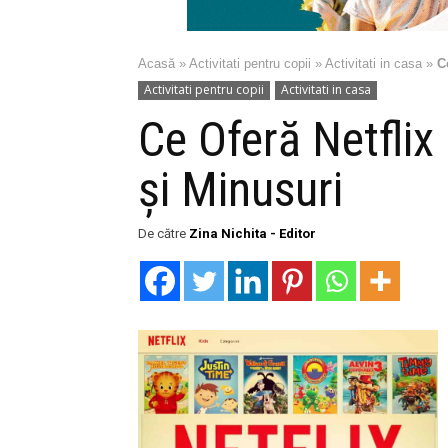
Acasă
»
Activitati pentru copii
»
Activitati in casa
»
C
Activitati pentru copii
Activitati in casa
Ce Oferă Netflix 
și Minusuri
De către
Zina Nichita - Editor