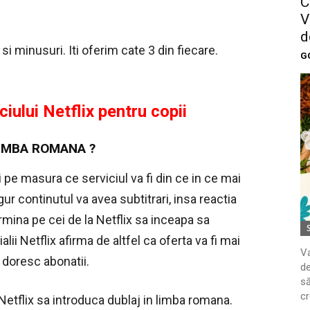
C
V
d
 si minusuri. Iti oferim cate 3 din fiecare.
G
ciului Netflix pentru copii
 LIMBA ROMANA ?
i pe masura ce serviciul va fi din ce in ce mai
gur continutul va avea subtitrari, insa reactia
termina pe cei de la Netflix sa inceapa sa
alii Netflix afirma de altfel ca oferta va fi mai
Va
 doresc abonatii.
de
să
cr
a Netflix sa introduca dublaj in limba romana.