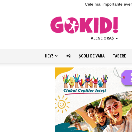
Cele mai importante evenim
ALEGE ORAȘ
HEY!
📲
ŞCOLI DE VARĂ
TABERE