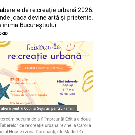
aberele de re:creație urbană 2026:
nde joaca devine artă și prietenie,
n inima Bucureștiului
OKID
Tabere pentru Copii si Sejururi pentru Familii
:creăm bucuria de a fi împreună! Ediția a doua
Taberelor de re:creație urbană revine la Carolia
cial House (zona Dorobanți, str. Madrid 4)....