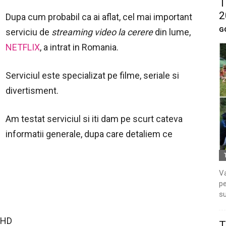
T
2
Dupa cum probabil ca ai aflat, cel mai important
G
serviciu de
streaming video la cerere
din lume,
NETFLIX
, a intrat in Romania.
Serviciul este specializat pe filme, seriale si
divertisment.
Am testat serviciul si iti dam pe scurt cateva
informatii generale, dupa care detaliem ce
Va
pe
su
 HD
T