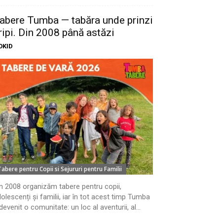
abere Tumba — tabăra unde prinzi
ripi. Din 2008 până astăzi
OKID
Tabere pentru Copii si Sejururi pentru Familii
n 2008 organizăm tabere pentru copii,
olescenți și familii, iar în tot acest timp Tumba
devenit o comunitate: un loc al aventurii, al...