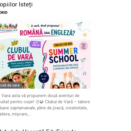
opiilor Isteți
OKID
Scoli de vara
 Vara asta vă propunem două aventuri de
uitat pentru copii! 🎨🧩 Clubul de Vară – tabere
bane saptamanale, pline de joacă, creativitate,
eliere, mișcare,...