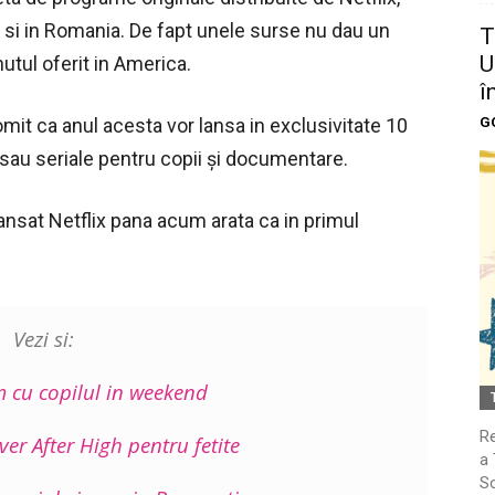
e si in Romania. De fapt unele surse nu dau un
T
U
tul oferit in America.
î
G
promit ca anul acesta vor lansa in exclusivitate 10
e sau seriale pentru copii și documentare.
 lansat Netflix pana acum arata ca in primul
Vezi si:
cu copilul in weekend
Re
er After High pentru fetite
a 
So