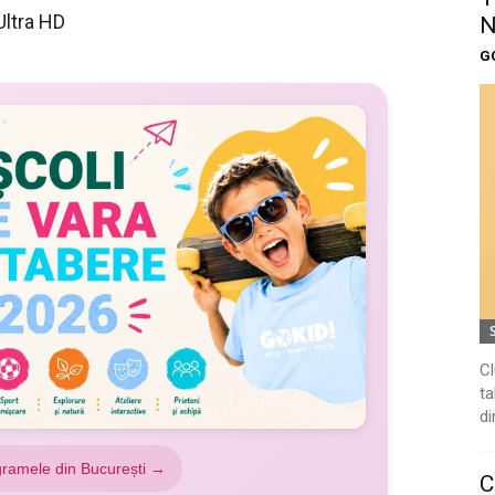
Ultra HD
N
G
Cl
ta
di
gramele din București →
C