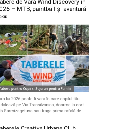
abere de Vară Wind Discovery în
026 – MTB, paintball și aventură
OKID
Tabere pentru Copii si Sejururi pentru Familii
ra lui 2026 poate fi vara în care copilul tău
dalează pe Via Transilvanica, doarme la cort
b Sarmizegetusa sau trage prima rafală de...
aberele Creative Urbane Club