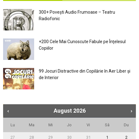
300+ Povești Audio Frumoase – Teatru
Radiofonic
+200 Cele Mai Cunoscute Fabule pe Înţelesul
Copiilor
99 Jocuri Distractive din Copilărie în Aer Liber şi
de Interior
August
2026
Lu
Ma
Mi
Jo
Vi
Sâ
Du
27
28
29
30
31
1
2