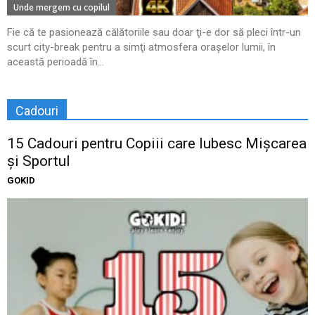
Unde mergem cu copilul
Fie că te pasionează călătoriile sau doar ţi-e dor să pleci într-un
scurt city-break pentru a simţi atmosfera oraşelor lumii, în
această perioadă în...
Cadouri
15 Cadouri pentru Copiii care Iubesc Mișcarea
și Sportul
GOKID