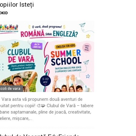
opiilor Isteți
OKID
Scoli de vara
 Vara asta vă propunem două aventuri de
uitat pentru copii! 🎨🧩 Clubul de Vară – tabere
bane saptamanale, pline de joacă, creativitate,
eliere, mișcare,...