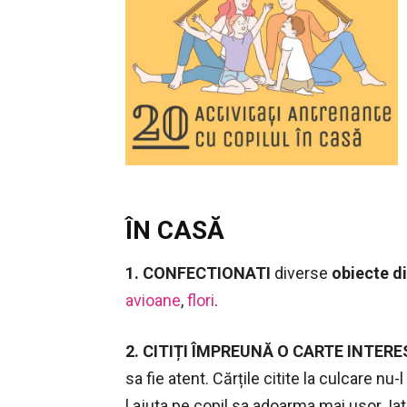
ÎN CASĂ
1. CONFECTIONATI
diverse
obiecte di
avioane
,
flori
.
2. CITIȚI ÎMPREUNĂ O CARTE INTER
sa fie atent. Cărțile citite la culcare nu-
l ajuta pe copil sa adoarma mai usor. Iat