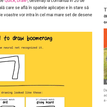
 pe
Quick, Draw!
, desenați la comandă în 20 de
 care se află în spatele aplicației e în stare să
T
e voastre vor intra în cel mai mare set de desene
a
G
Di
ad
a 