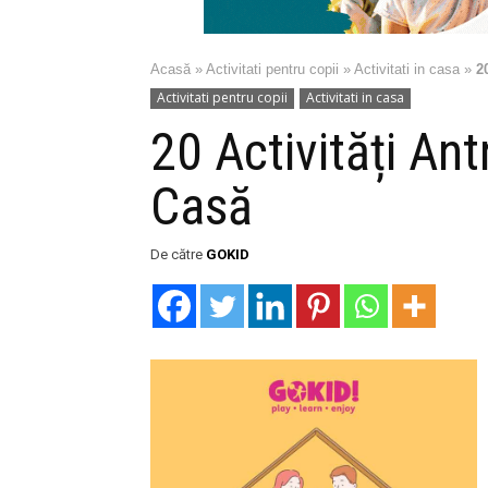
Acasă
»
Activitati pentru copii
»
Activitati in casa
»
2
Activitati pentru copii
Activitati in casa
20 Activități Ant
Casă
De către
GOKID