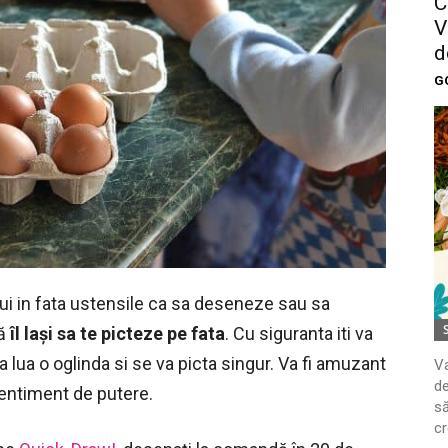
C
V
d
G
ului in fata ustensile ca sa deseneze sau sa
ă
îl lași sa te picteze pe fata
. Cu siguranta iti va
va lua o oglinda si se va picta singur. Va fi amuzant
Va
de
sentiment de putere.
să
cr