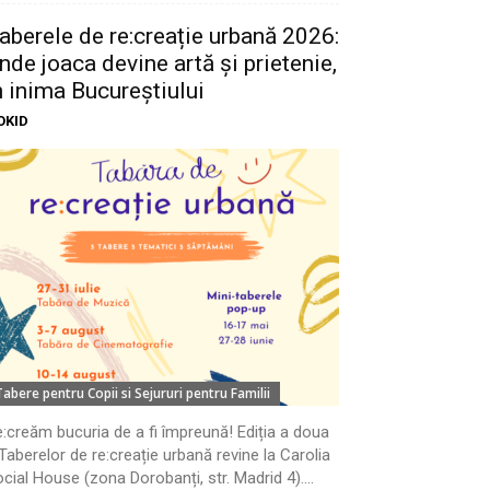
aberele de re:creație urbană 2026:
nde joaca devine artă și prietenie,
n inima Bucureștiului
OKID
Tabere pentru Copii si Sejururi pentru Familii
:creăm bucuria de a fi împreună! Ediția a doua
Taberelor de re:creație urbană revine la Carolia
cial House (zona Dorobanți, str. Madrid 4)....