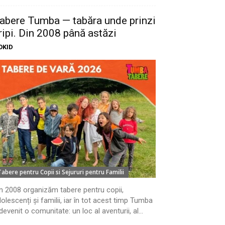
abere Tumba — tabăra unde prinzi
ripi. Din 2008 până astăzi
OKID
Tabere pentru Copii si Sejururi pentru Familii
n 2008 organizăm tabere pentru copii,
olescenți și familii, iar în tot acest timp Tumba
devenit o comunitate: un loc al aventurii, al...