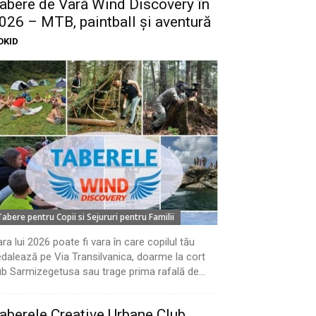
abere de Vară Wind Discovery în
026 – MTB, paintball și aventură
OKID
Tabere pentru Copii si Sejururi pentru Familii
ra lui 2026 poate fi vara în care copilul tău
dalează pe Via Transilvanica, doarme la cort
b Sarmizegetusa sau trage prima rafală de...
aberele Creative Urbane Club