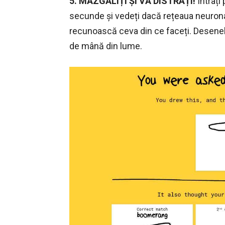
5. MĂZGĂLIȚI ȘI VĂ DISTRAȚI!
Intrați
secunde și vedeți dacă rețeaua neuronală
recunoască ceva din ce faceți. Desenel
de mână din lume.