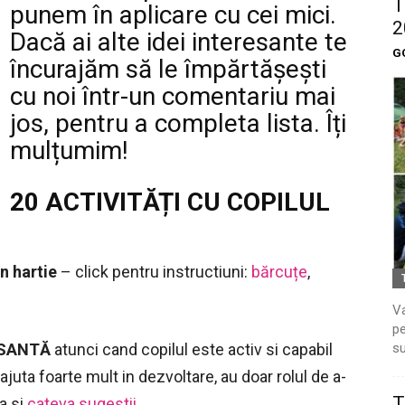
T
punem în aplicare cu cei mici.
2
Dacă ai alte idei interesante te
G
încurajăm să le împărtășești
cu noi într-un comentariu mai
jos, pentru a completa lista. Îți
mulțumim!
20 ACTIVITĂȚI CU COPILUL
n hartie
– click pentru instructiuni:
bărcuțe
,
Va
pe
su
ESANTĂ
atunci cand copilul este activ si capabil
l ajuta foarte mult in dezvoltare, au doar rolul de a-
T
a si
cateva sugestii
.