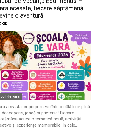
lubul de Vacanță EduFriends –
ara aceasta, fiecare săptămână
evine o aventură!
OKID
Scoli de vara
ra aceasta, copiii pornesc într-o călătorie plină
 descoperiri, joacă și prietenie! Fiecare
ptămână aduce o tematică nouă, activități
eative și experiențe memorabile. În cele...