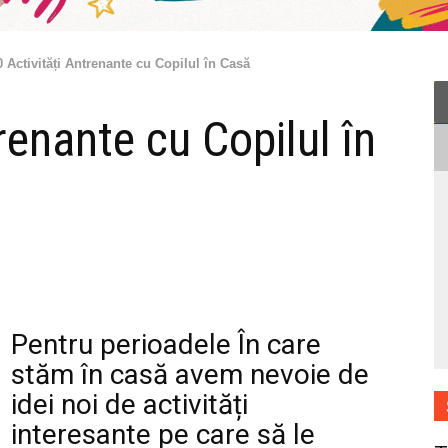
0 Activități Antrenante cu Copilul în Casă
renante cu Copilul în
Pentru perioadele În care
stăm în casă avem nevoie de
idei noi de activități
interesante pe care să le