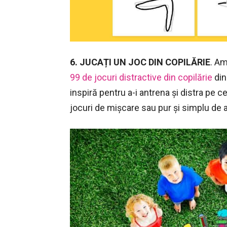
6. JUCAȚI UN JOC DIN COPILĂRIE
. Am
99 de jocuri distractive din copilărie
din
inspiră pentru a-i antrena şi distra pe c
jocuri de mişcare sau pur şi simplu d