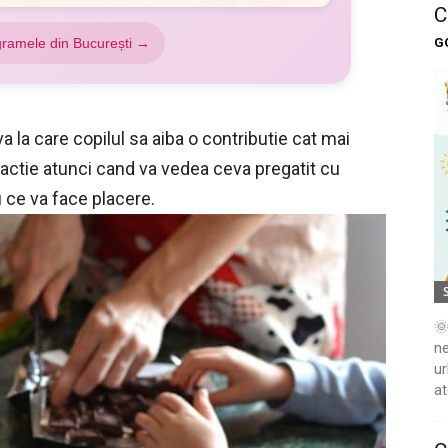
C
G
gramele din București →
a la care copilul sa aiba o contributie cat mai
actie atunci cand va vedea ceva pregatit cu
u ce va face placere.
🌞
ne
ur
at