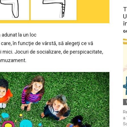
T
U
î
G
 adunat la un loc
 care, în funcţie de vârstă, să alegeţi ce vă
ei mici. Jocuri de socializare, de perspicacitate,
e amuzament.
Re
a 
So