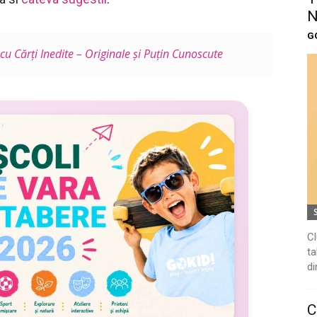
N
G
 cu Cărți Inedite – Originale și Puțin Cunoscute
Cl
ta
di
C