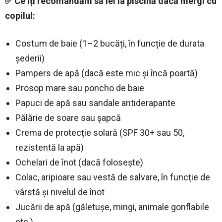
✅ Ce îți recomandăm să iei la piscină dacă mergi cu
copilul:
Costum de baie (1–2 bucăți, în funcție de durata
șederii)
Pampers de apă (dacă este mic și încă poartă)
Prosop mare sau poncho de baie
Papuci de apă sau sandale antiderapante
Pălărie de soare sau șapcă
Crema de protecție solară (SPF 30+ sau 50,
rezistentă la apă)
Ochelari de înot (dacă folosește)
Colac, aripioare sau vestă de salvare, în funcție de
vârstă și nivelul de înot
Jucării de apă (găletușe, mingi, animale gonflabile
etc.)