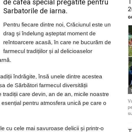
de cafea special pregatite pentru
T
2
Sarbatorile de iarna.
G
Pentru fiecare dintre noi, Crăciunul este un
drag și îndelung așteptat moment de
reîntoarcere acasă, în care ne bucurăm de
farmecul tradițiilor și al delicioaselor
arnă.
radiții îndrăgite, însă unele dintre acestea
 de Sărbători farmecul diversității
 tradiții care devin, an de an, micile noastre
Va
ent esențial pentru atmosfera unică pe care o
pe
su
e cu cele mai savuroase delicii și printr-o
T