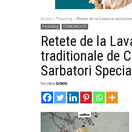
Acasă
»
Parenting
»
Retete de la Lavazza exclusive
Parenting
COMUNICATE
Retete de la Lav
traditionale de 
Sarbatori Specia
De către
GOKID