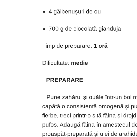
4 gălbenușuri de ou
700 g de ciocolată gianduja
Timp de preparare:
1 oră
Dificultate:
medie
P
PREPARARE
H
Pune zahărul și ouăle într-un bol
capătă o consistență omogenă și pu
fierbe, treci printr-o sită făina și dro
pufos. Adaugă făina în amestecul de
proaspăt-preparată și ulei de arahi