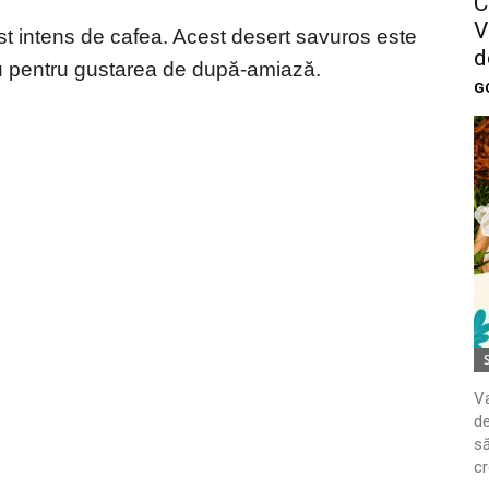
C
V
gust intens de cafea. Acest desert savuros este
d
au pentru gustarea de după-amiază.
G
Va
de
să
cr