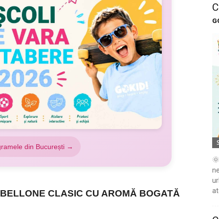
C
G
gramele din București →
🌞
ne
ur
at
MBELLONE CLASIC CU AROMĂ BOGATĂ