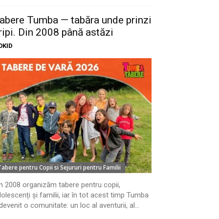
abere Tumba — tabăra unde prinzi
ripi. Din 2008 până astăzi
OKID
Tabere pentru Copii si Sejururi pentru Familii
n 2008 organizăm tabere pentru copii,
olescenți și familii, iar în tot acest timp Tumba
devenit o comunitate: un loc al aventurii, al...