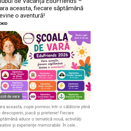
lubul de Vacanță EduFriends –
ara aceasta, fiecare săptămână
evine o aventură!
OKID
Scoli de vara
ra aceasta, copiii pornesc într-o călătorie plină
 descoperiri, joacă și prietenie! Fiecare
ptămână aduce o tematică nouă, activități
eative și experiențe memorabile. În cele...