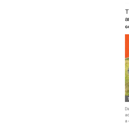
T
a
G
Di
ad
a 