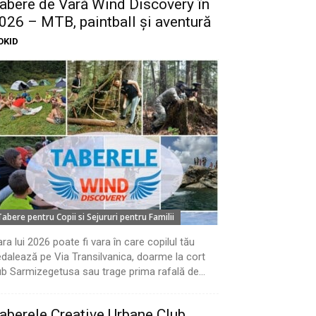
abere de Vară Wind Discovery în
026 – MTB, paintball și aventură
OKID
Tabere pentru Copii si Sejururi pentru Familii
ra lui 2026 poate fi vara în care copilul tău
dalează pe Via Transilvanica, doarme la cort
b Sarmizegetusa sau trage prima rafală de...
aberele Creative Urbane Club