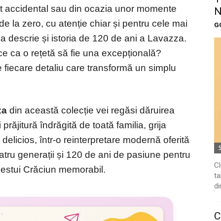
ut accidental sau din ocazia unor momente
N
 de la zero, cu atenție chiar și pentru cele mai
G
a descrie și istoria de 120 de ani a Lavazza.
ace ca o rețetă să fie una excepțională?
 fiecare detaliu care transformă un simplu
za
din această colecție vei regăsi dăruirea
răjitură îndrăgită de toată familia, grija
licios, într-o reinterpretare modernă oferită
patru generații și 120 de ani de pasiune pentru
Cl
cestui Crăciun memorabil.
ta
di
C