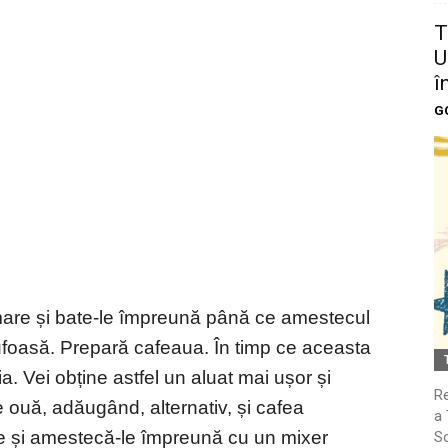
T
U
î
G
 mare și bate-le împreună până ce amestecul
foasă. Prepară cafeaua. În timp ce aceasta
jdia. Vei obține astfel un aluat mai ușor și
Re
 ouă, adăugând, alternativ, și cafea
a 
de și amestecă-le împreună cu un mixer
So