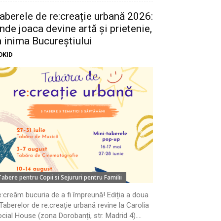
aberele de re:creație urbană 2026:
nde joaca devine artă și prietenie,
n inima Bucureștiului
OKID
Tabere pentru Copii si Sejururi pentru Familii
:creăm bucuria de a fi împreună! Ediția a doua
Taberelor de re:creație urbană revine la Carolia
cial House (zona Dorobanți, str. Madrid 4)....