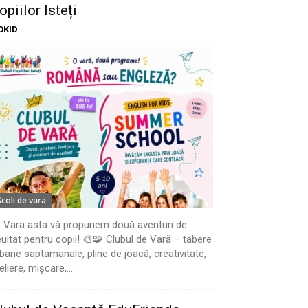
opiilor Isteți
OKID
Scoli de vara
 Vara asta vă propunem două aventuri de
uitat pentru copii! 🎨🧩 Clubul de Vară – tabere
bane saptamanale, pline de joacă, creativitate,
eliere, mișcare,...