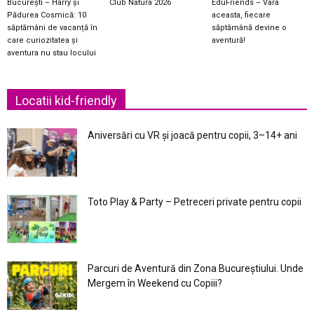
București – Harry și
Club Natura 2026
EduFriends – Vara
Pădurea Cosmică: 10
aceasta, fiecare
săptămâni de vacanță în
săptămână devine o
care curiozitatea și
aventură!
aventura nu stau locului
Locatii kid-friendly
Aniversări cu VR și joacă pentru copii, 3–14+ ani
Toto Play & Party – Petreceri private pentru copii
Parcuri de Aventură din Zona Bucureştiului. Unde
Mergem în Weekend cu Copiii?