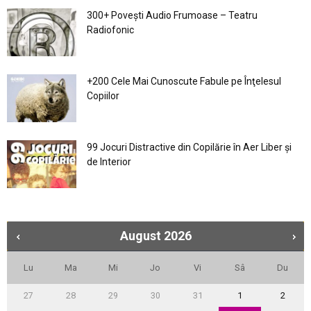
300+ Povești Audio Frumoase – Teatru
Radiofonic
+200 Cele Mai Cunoscute Fabule pe Înţelesul
Copiilor
99 Jocuri Distractive din Copilărie în Aer Liber şi
de Interior
August
2026
Lu
Ma
Mi
Jo
Vi
Sâ
Du
27
28
29
30
31
1
2