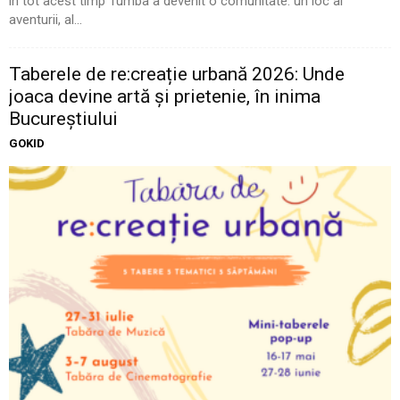
în tot acest timp Tumba a devenit o comunitate: un loc al
aventurii, al...
Taberele de re:creație urbană 2026: Unde
joaca devine artă și prietenie, în inima
Bucureștiului
GOKID