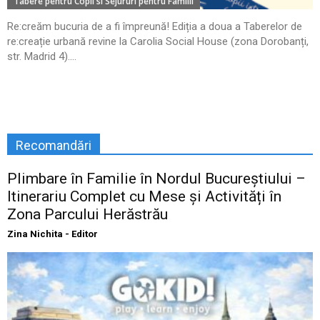
Tabere pentru Copii si Sejururi pentru Familii
Re:creăm bucuria de a fi împreună! Ediția a doua a Taberelor de
re:creație urbană revine la Carolia Social House (zona Dorobanți,
str. Madrid 4)....
Recomandări
Plimbare în Familie în Nordul Bucureștiului –
Itinerariu Complet cu Mese și Activități în
Zona Parcului Herăstrău
Zina Nichita - Editor