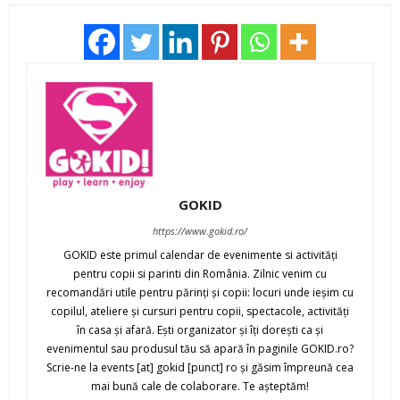
GOKID
https://www.gokid.ro/
GOKID este primul calendar de evenimente si activităţi
pentru copii si parinti din România. Zilnic venim cu
recomandări utile pentru părinţi şi copii: locuri unde ieşim cu
copilul, ateliere şi cursuri pentru copii, spectacole, activităţi
în casa şi afară. Eşti organizator şi îţi doreşti ca şi
evenimentul sau produsul tău să apară în paginile GOKID.ro?
Scrie-ne la events [at] gokid [punct] ro şi găsim împreună cea
mai bună cale de colaborare. Te aşteptăm!