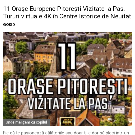
11 Oraşe Europene Pitoreşti Vizitate la Pas.
Tururi virtuale 4K în Centre Istorice de Neuitat
GOKID
Unde mergem cu copilul
Fie că te pasionează călătoriile sau doar ţi-e dor să pleci într-un