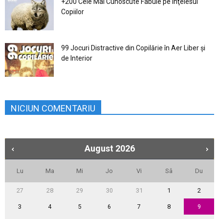
+200 Cele Mai Cunoscute Fabule pe Înţelesul
Copiilor
99 Jocuri Distractive din Copilărie în Aer Liber şi
de Interior
NICIUN COMENTARIU
August
2026
Lu
Ma
Mi
Jo
Vi
Sâ
Du
27
28
29
30
31
1
2
3
4
5
6
7
8
9