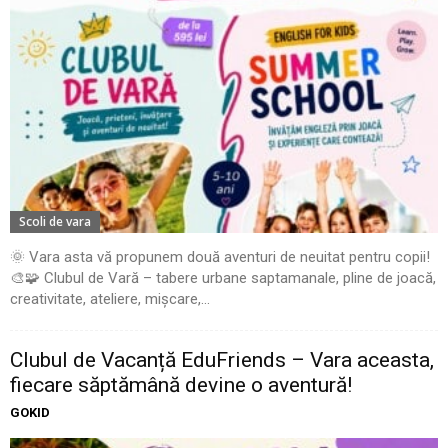
Scoli de vara
🌞 Vara asta vă propunem două aventuri de neuitat pentru copii!
🎨🧩 Clubul de Vară – tabere urbane saptamanale, pline de joacă,
creativitate, ateliere, mișcare,...
Clubul de Vacanță EduFriends – Vara aceasta,
fiecare săptămână devine o aventură!
GOKID