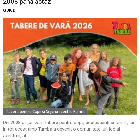
2008 până astăzi
GOKID
Tabere pentru Copii si Sejururi pentru Familii
Din 2008 organizăm tabere pentru copii, adolescenți și familii, iar
în tot acest timp Tumba a devenit o comunitate: un loc al
aventurii, al...