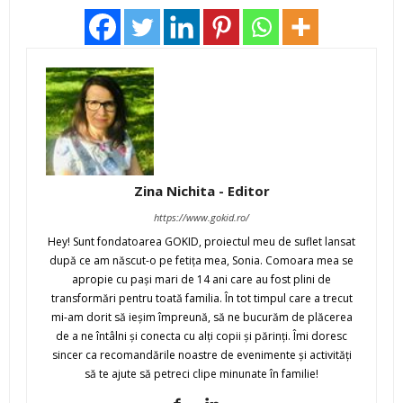
Zina Nichita - Editor
https://www.gokid.ro/
Hey! Sunt fondatoarea GOKID, proiectul meu de suflet lansat
după ce am născut-o pe fetiţa mea, Sonia. Comoara mea se
apropie cu paşi mari de 14 ani care au fost plini de
transformări pentru toată familia. În tot timpul care a trecut
mi-am dorit să ieşim împreună, să ne bucurăm de plăcerea
de a ne întâlni şi conecta cu alţi copii şi părinţi. Îmi doresc
sincer ca recomandările noastre de evenimente şi activităţi
să te ajute să petreci clipe minunate în familie!