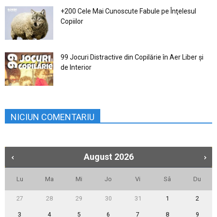
+200 Cele Mai Cunoscute Fabule pe Înţelesul
Copiilor
99 Jocuri Distractive din Copilărie în Aer Liber şi
de Interior
NICIUN COMENTARIU
August
2026
Lu
Ma
Mi
Jo
Vi
Sâ
Du
27
28
29
30
31
1
2
3
4
5
6
7
8
9