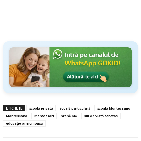
ETICHETE
şcoală privată
şcoală particulară
şcoală Montessano
Montessano
Montessori
hrană bio
stil de viaţă sănătos
educaţie armonioasă