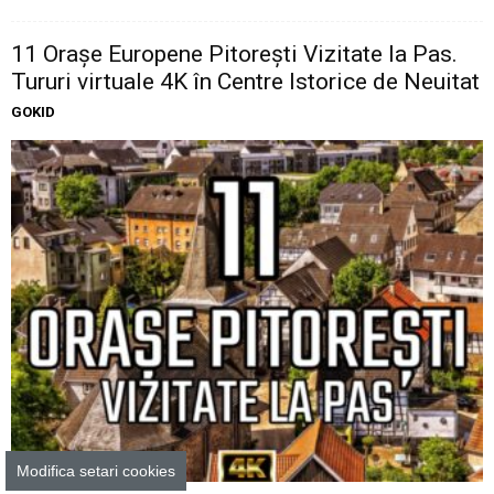
11 Oraşe Europene Pitoreşti Vizitate la Pas.
Tururi virtuale 4K în Centre Istorice de Neuitat
GOKID
Unde mergem cu copilul
Modifica setari cookies