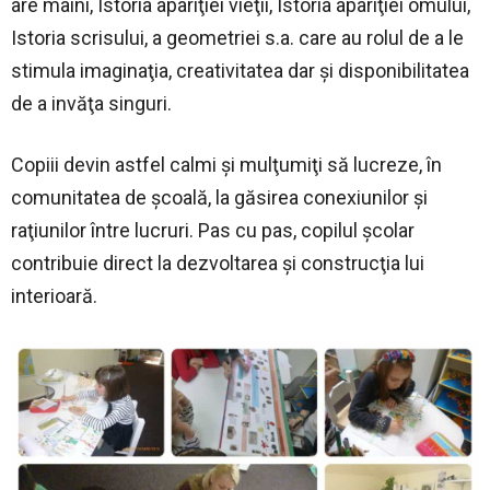
are mâini, Istoria apariţiei vieţii, Istoria apariţiei omului,
Istoria scrisului, a geometriei s.a. care au rolul de a le
stimula imaginaţia, creativitatea dar şi disponibilitatea
de a invăţa singuri.
Copiii devin astfel calmi şi mulţumiţi să lucreze, în
comunitatea de şcoală, la găsirea conexiunilor şi
raţiunilor între lucruri. Pas cu pas, copilul şcolar
contribuie direct la dezvoltarea şi construcţia lui
interioară.