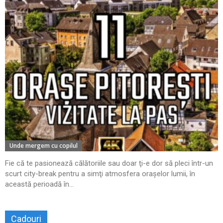
Unde mergem cu copilul
Fie că te pasionează călătoriile sau doar ţi-e dor să pleci într-un
scurt city-break pentru a simţi atmosfera oraşelor lumii, în
această perioadă în...
Cadouri