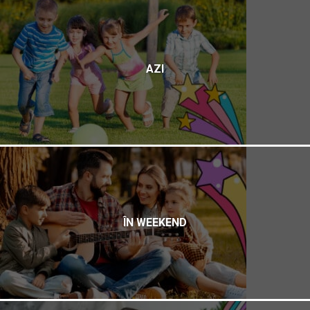
AZI
ÎN WEEKEND