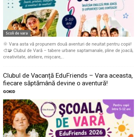
Scoli de vara
🌞 Vara asta vă propunem două aventuri de neuitat pentru copii!
🎨🧩 Clubul de Vară – tabere urbane saptamanale, pline de joacă,
creativitate, ateliere, mișcare,...
Clubul de Vacanță EduFriends – Vara aceasta,
fiecare săptămână devine o aventură!
GOKID