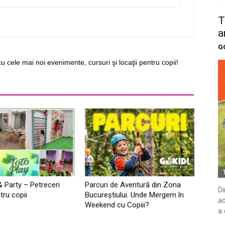
T
a
G
cu cele mai noi evenimente, cursuri şi locaţii pentru copii!
& Party – Petreceri
Parcuri de Aventură din Zona
Di
tru copii
Bucureştiului. Unde Mergem în
ad
Weekend cu Copiii?
a 