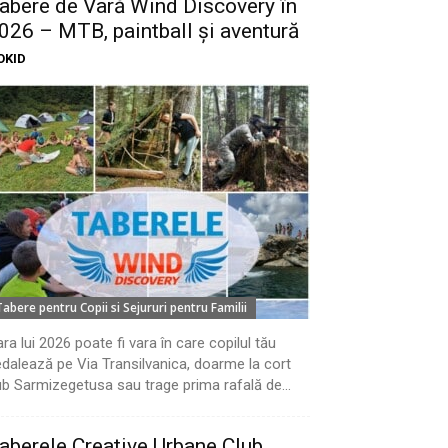
abere de Vară Wind Discovery în
026 – MTB, paintball și aventură
OKID
Tabere pentru Copii si Sejururi pentru Familii
ra lui 2026 poate fi vara în care copilul tău
dalează pe Via Transilvanica, doarme la cort
b Sarmizegetusa sau trage prima rafală de...
aberele Creative Urbane Club