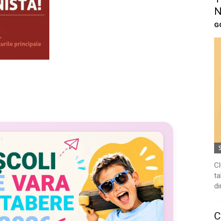
N
G
Cl
ta
di
C