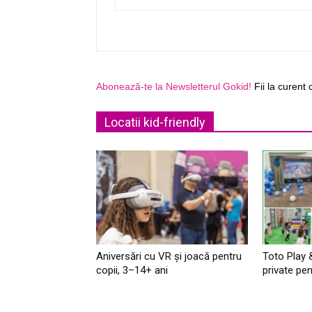
Abonează-te la Newsletterul Gokid!
Fii la curent 
Locatii kid-friendly
Aniversări cu VR și joacă pentru
Toto Play 
copii, 3–14+ ani
private pen