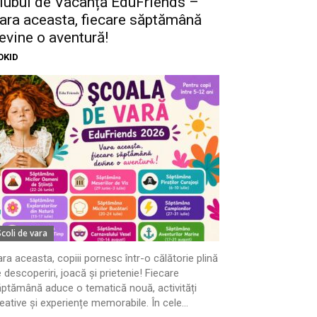
lubul de Vacanță EduFriends –
ara aceasta, fiecare săptămână
evine o aventură!
OKID
Scoli de vara
ra aceasta, copiii pornesc într-o călătorie plină
 descoperiri, joacă și prietenie! Fiecare
ptămână aduce o tematică nouă, activități
eative și experiențe memorabile. În cele...