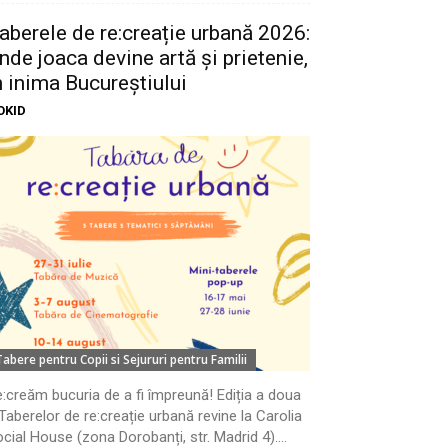
aberele de re:creație urbană 2026:
nde joaca devine artă și prietenie,
n inima Bucureștiului
OKID
Tabere pentru Copii si Sejururi pentru Familii
:creăm bucuria de a fi împreună! Ediția a doua
Taberelor de re:creație urbană revine la Carolia
cial House (zona Dorobanți, str. Madrid 4)....