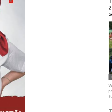
T
2
G
Va
pe
su
T