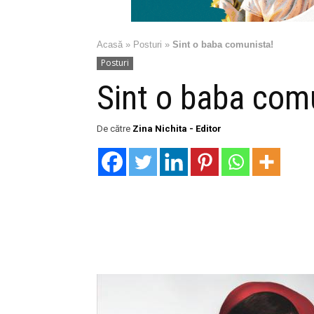
Acasă
»
Posturi
»
Sint o baba comunista!
Posturi
Sint o baba com
De către
Zina Nichita - Editor