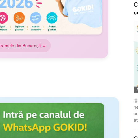
C
G
gramele din București →
🌞
ne
ur
at