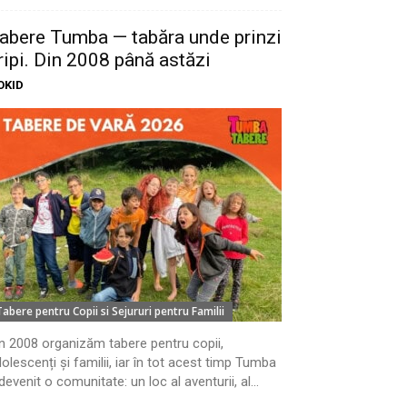
abere Tumba — tabăra unde prinzi
ripi. Din 2008 până astăzi
OKID
Tabere pentru Copii si Sejururi pentru Familii
n 2008 organizăm tabere pentru copii,
olescenți și familii, iar în tot acest timp Tumba
devenit o comunitate: un loc al aventurii, al...