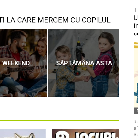
T
U
TI LA CARE MERGEM CU COPILUL
î
G
N WEEKEND
SĂPTĂMÂNA ASTA
Re
a 
So