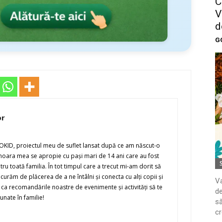
C
V
d
G
or
KID, proiectul meu de suflet lansat după ce am născut-o
moara mea se apropie cu paşi mari de 14 ani care au fost
ru toată familia. În tot timpul care a trecut mi-am dorit să
urăm de plăcerea de a ne întâlni şi conecta cu alţi copii şi
Va
r ca recomandările noastre de evenimente şi activităţi să te
de
unate în familie!
să
cr