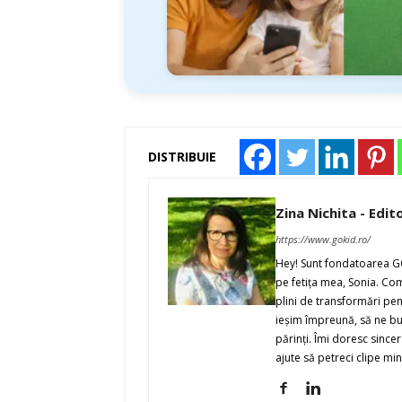
DISTRIBUIE
Zina Nichita - Edit
https://www.gokid.ro/
Hey! Sunt fondatoarea GO
pe fetiţa mea, Sonia. Co
plini de transformări pent
ieşim împreună, să ne buc
părinţi. Îmi doresc since
ajute să petreci clipe min