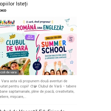
opiilor Isteți
OKID
Scoli de vara
 Vara asta vă propunem două aventuri de
uitat pentru copii! 🎨🧩 Clubul de Vară – tabere
bane saptamanale, pline de joacă, creativitate,
eliere, mișcare,...