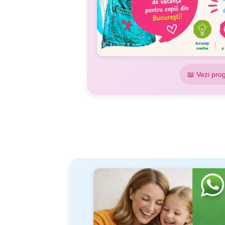
📖 Vezi pro