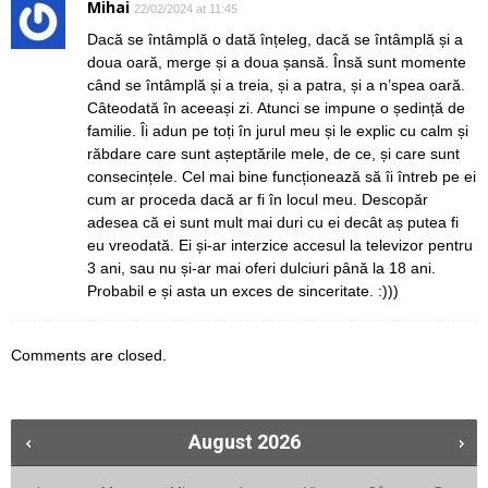
Mihai
22/02/2024 at 11:45
Dacă se întâmplă o dată înțeleg, dacă se întâmplă și a
doua oară, merge și a doua șansă. Însă sunt momente
când se întâmplă și a treia, și a patra, și a n’spea oară.
Câteodată în aceeași zi. Atunci se impune o ședință de
familie. Îi adun pe toți în jurul meu și le explic cu calm și
răbdare care sunt așteptările mele, de ce, și care sunt
consecințele. Cel mai bine funcționează să îi întreb pe ei
cum ar proceda dacă ar fi în locul meu. Descopăr
adesea că ei sunt mult mai duri cu ei decât aș putea fi
eu vreodată. Ei și-ar interzice accesul la televizor pentru
3 ani, sau nu și-ar mai oferi dulciuri până la 18 ani.
Probabil e și asta un exces de sinceritate. :)))
Comments are closed.
August
2026