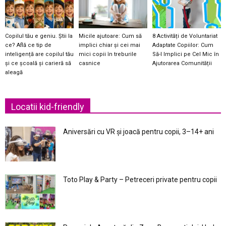
Copilul tău e geniu. Știi la
Micile ajutoare: Cum să
8 Activități de Voluntariat
ce? Află ce tip de
implici chiar și cei mai
Adaptate Copiilor: Cum
inteligență are copilul tău
mici copii în treburile
Să-l Implici pe Cel Mic în
și ce școală și carieră să
casnice
Ajutorarea Comunității
aleagă
Locatii kid-friendly
Aniversări cu VR și joacă pentru copii, 3–14+ ani
Toto Play & Party – Petreceri private pentru copii