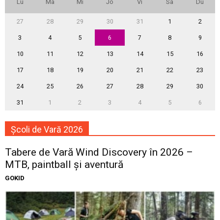
Lu
Ma
Mi
Jo
Vi
Sâ
Du
27
28
29
30
31
1
2
3
4
5
6
7
8
9
10
11
12
13
14
15
16
17
18
19
20
21
22
23
24
25
26
27
28
29
30
31
1
2
3
4
5
6
Școli de Vară 2026
Tabere de Vară Wind Discovery în 2026 –
MTB, paintball și aventură
GOKID