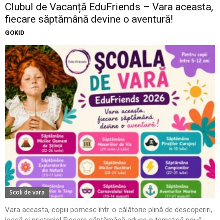
Clubul de Vacanță EduFriends – Vara aceasta,
fiecare săptămână devine o aventură!
GOKID
Scoli de vara
Vara aceasta, copiii pornesc într-o călătorie plină de descoperiri,
joacă și prietenie! Fiecare săptămână aduce o tematică nouă,