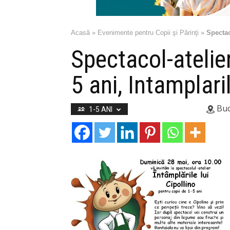
Acasă
»
Evenimente pentru Copii şi Părinţi
»
Spectac
Spectacol-atelie
5 ani, Intamplaril
Buc
1-5 ANI