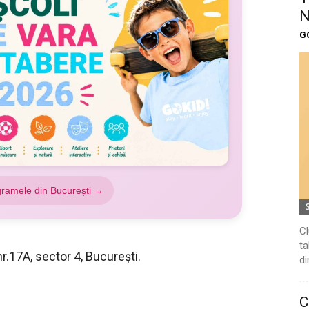
N
G
gramele din București →
Cl
ta
r.17A, sector 4, Bucureşti.
di
C