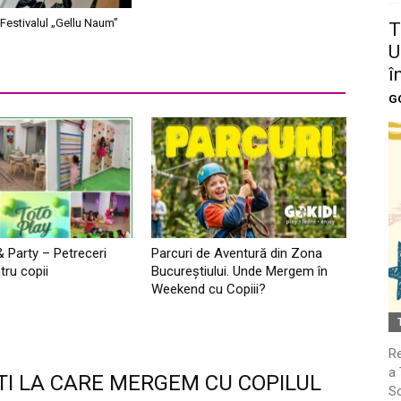
Festivalul „Gellu Naum”
T
U
î
G
& Party – Petreceri
Parcuri de Aventură din Zona
tru copii
Bucureştiului. Unde Mergem în
Weekend cu Copiii?
Re
a 
TI LA CARE MERGEM CU COPILUL
So