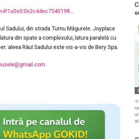
C
3m4!1s0x0:0x2c44ec7540198…
G
âul Sadului, din strada Turnu Măgurele. Joyplace
atura din spate a complexului, latura paralelă cu
r: aleea Râul Sadului este vis-a-vis de Bery Spa.
pusele@gmail.com
🌞
ne
ur
at