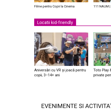
Filme pentru Copii la Cinema
111 NAUM | 
Locatii kid-friendly
Aniversări cu VR și joacă pentru
Toto Play 
copii, 3–14+ ani
private pen
EVENIMENTE SI ACTIVITA