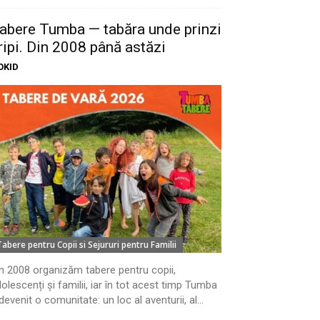
abere Tumba — tabăra unde prinzi
ripi. Din 2008 până astăzi
OKID
Tabere pentru Copii si Sejururi pentru Familii
n 2008 organizăm tabere pentru copii,
olescenți și familii, iar în tot acest timp Tumba
devenit o comunitate: un loc al aventurii, al...