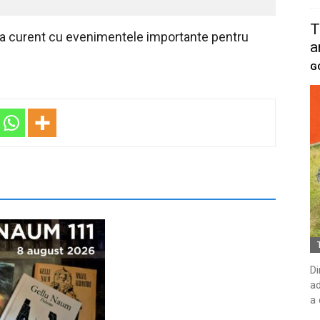
T
 la curent cu evenimentele importante pentru
a
G
Di
ad
a 