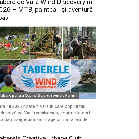
abere de Vară Wind Discovery în
026 – MTB, paintball și aventură
OKID
Tabere pentru Copii si Sejururi pentru Familii
ra lui 2026 poate fi vara în care copilul tău
dalează pe Via Transilvanica, doarme la cort
b Sarmizegetusa sau trage prima rafală de...
aberele Creative Urbane Club