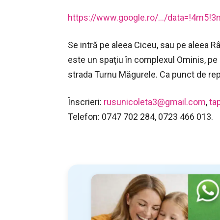
https://www.google.ro/…/data=!4m5!
Se intră pe aleea Ciceu, sau pe aleea R
este un spaţiu în complexul Ominis, pe l
strada Turnu Măgurele. Ca punct de repe
Înscrieri:
rusunicoleta3@gmail.com
,
ta
Telefon: 0747 702 284, 0723 466 013.