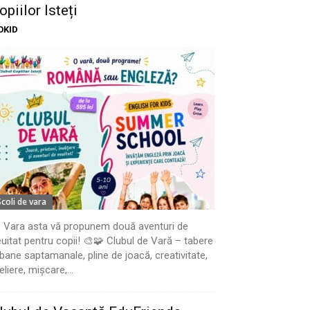
opiilor Isteți
OKID
Scoli de vara
 Vara asta vă propunem două aventuri de
uitat pentru copii! 🎨🧩 Clubul de Vară – tabere
bane saptamanale, pline de joacă, creativitate,
eliere, mișcare,...