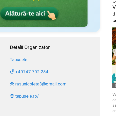
C
V
d
G
Detalii Organizator
Tapusele
+40747 702 284
rusunicoleta3@gmail.com
Va
tapusele.ro/
de
să
cr