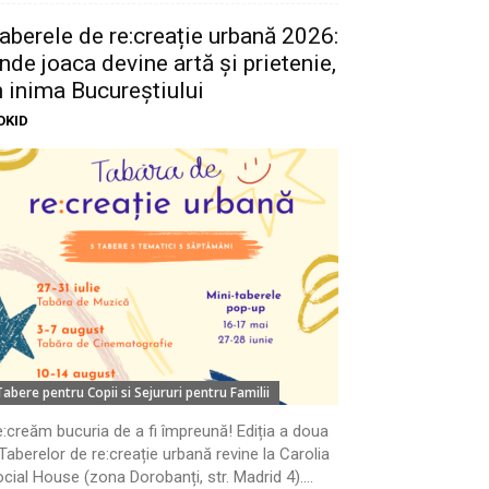
aberele de re:creație urbană 2026:
nde joaca devine artă și prietenie,
n inima Bucureștiului
OKID
Tabere pentru Copii si Sejururi pentru Familii
:creăm bucuria de a fi împreună! Ediția a doua
Taberelor de re:creație urbană revine la Carolia
cial House (zona Dorobanți, str. Madrid 4)....