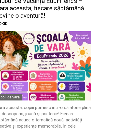
lubul de Vacanță EduFriends –
ara aceasta, fiecare săptămână
evine o aventură!
OKID
Scoli de vara
ra aceasta, copiii pornesc într-o călătorie plină
 descoperiri, joacă și prietenie! Fiecare
ptămână aduce o tematică nouă, activități
eative și experiențe memorabile. În cele...