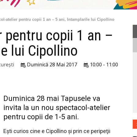
ol-atelier pentru copii 1 an – 5 ani, Intamplarile lui Cipollino
r pentru copii 1 an –
e lui Cipollino
urești
Duminică 28 Mai 2017
10:00 - 11:00
Duminica 28 mai Tapusele va
invita la un nou spectacol-atelier
pentru copii de 1-5 ani.
Eşti curios cine e Cipollino şi prin ce peripeţii