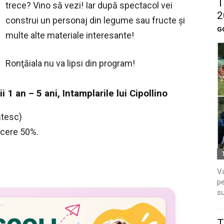
T
trece? Vino să vezi! Iar după spectacol vei
2
construi un personaj din legume sau fructe şi
G
multe alte materiale interesante!
Ronţăiala nu va lipsi din program!
i 1 an – 5 ani, Intamplarile lui Cipollino
lătesc)
ducere 50%.
Va
pe
su
T