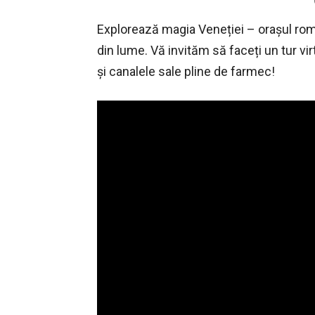
Explorează magia Veneției – orașul roma
din lume.
Vă invităm să faceți un tur vi
și canalele sale pline de farmec!