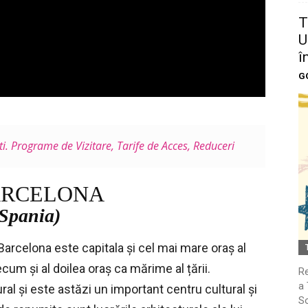
T
U
î
G
i. Programe de Vizitare, Tarife de Acces, Reduceri
RCELONA
(Spania)
Barcelona este capitala și cel mai mare oraș al
um și al doilea oraș ca mărime al țării.
Re
a 
al și este astăzi un important centru cultural și
So