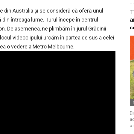
 din Australia și se consideră că oferă unul
T
a
ă din întreaga lume. Turul începe în centrul
on.
De asemenea, ne plimbăm în jurul Grădinii
G
locul videoclipului urcăm în partea de sus a celei
 avea o vedere a Metro Melbourne.
Di
ad
a 