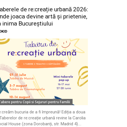
aberele de re:creație urbană 2026:
nde joaca devine artă și prietenie,
n inima Bucureștiului
OKID
Tabere pentru Copii si Sejururi pentru Familii
:creăm bucuria de a fi împreună! Ediția a doua
Taberelor de re:creație urbană revine la Carolia
cial House (zona Dorobanți, str. Madrid 4)....