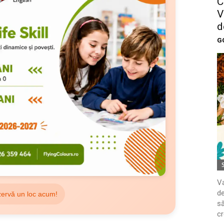
C
V
d
G
Va
de
ervă un loc acum!
să
cr