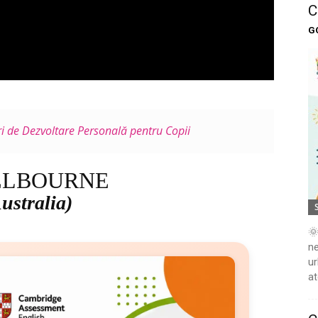
C
G
ri de Dezvoltare Personală pentru Copii
LBOURNE
ustralia)
🌞
ne
ur
at