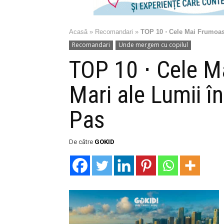
Acasă
»
Recomandari
»
TOP 10 ⋅ Cele Mai Frumoase
Recomandari
Unde mergem cu copilul
TOP 10 ⋅ Cele M
Mari ale Lumii în
Pas
De către
GOKID