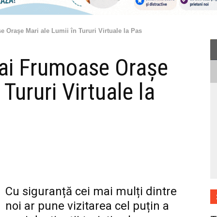
 Oraşe Mari ale Lumii în Tururi Virtuale la Pas
ai Frumoase Oraşe
 Tururi Virtuale la
Cu siguranță cei mai mulți dintre
noi ar pune vizitarea cel puțin a