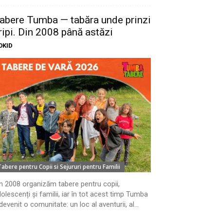
abere Tumba — tabăra unde prinzi
ripi. Din 2008 până astăzi
OKID
Tabere pentru Copii si Sejururi pentru Familii
n 2008 organizăm tabere pentru copii,
olescenți și familii, iar în tot acest timp Tumba
devenit o comunitate: un loc al aventurii, al...