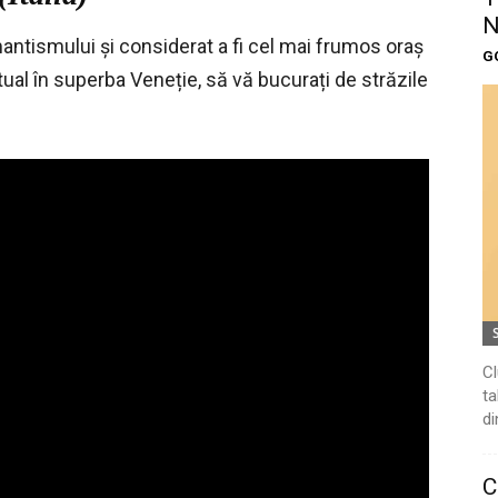
N
ntismului și considerat a fi cel mai frumos oraș
G
rtual în superba Veneție, să vă bucurați de străzile
Cl
ta
di
C