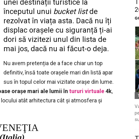
unei destinații turistice la
T
2
începutul unui
bucket list
de
G
rezolvat în viața asta. Dacă nu îți
displac orașele cu siguranță ți-ai
dori să vizitezi unul din lista de
mai jos, dacă nu ai făcut-o deja.
Nu avem pretenția de a face chiar un top
definitiv, însă toate orașele mari din listă apar
sus în topul celor mai vizitate orașe din lume.
ase orașe mari ale lumii
în
tururi virtuale
4k
,
 locului atât arhitectura cât și atmosfera și
Va
pe
su
ENEŢIA
(Italia)
T