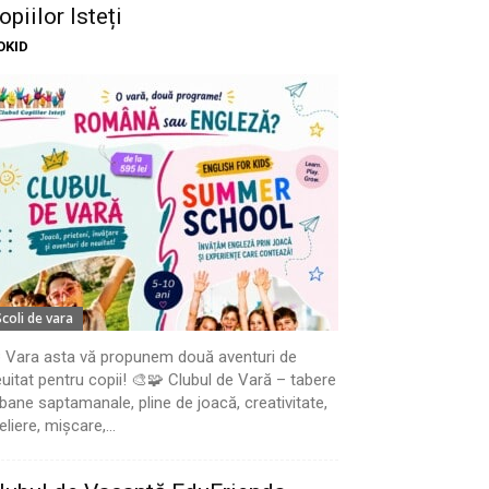
opiilor Isteți
OKID
Scoli de vara
 Vara asta vă propunem două aventuri de
uitat pentru copii! 🎨🧩 Clubul de Vară – tabere
bane saptamanale, pline de joacă, creativitate,
eliere, mișcare,...