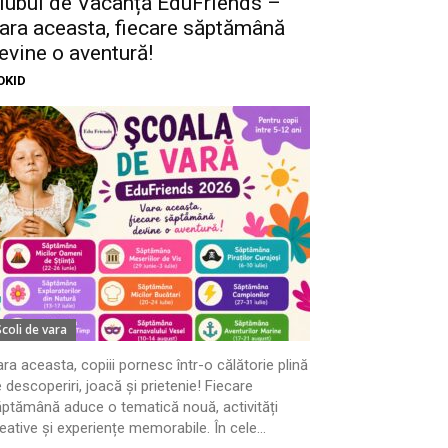
lubul de Vacanță EduFriends –
ara aceasta, fiecare săptămână
evine o aventură!
OKID
Scoli de vara
ra aceasta, copiii pornesc într-o călătorie plină
 descoperiri, joacă și prietenie! Fiecare
ptămână aduce o tematică nouă, activități
eative și experiențe memorabile. În cele...