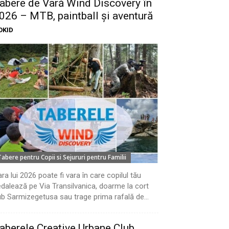
abere de Vară Wind Discovery în
026 – MTB, paintball și aventură
OKID
Tabere pentru Copii si Sejururi pentru Familii
ra lui 2026 poate fi vara în care copilul tău
dalează pe Via Transilvanica, doarme la cort
b Sarmizegetusa sau trage prima rafală de...
aberele Creative Urbane Club