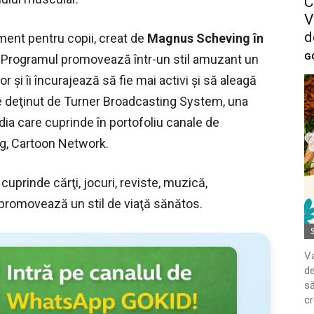
C
V
d
ent pentru copii, creat de
Magnus Scheving în
G
r. Programul promovează într-un stil amuzant un
r și îi încurajează să fie mai activi şi să aleagă
te deţinut de Turner Broadcasting System, una
ia care cuprinde în portofoliu canale de
g, Cartoon Network.
cuprinde cărţi, jocuri, reviste, muzică,
promovează un stil de viaţă sănătos.
Va
de
să
cr