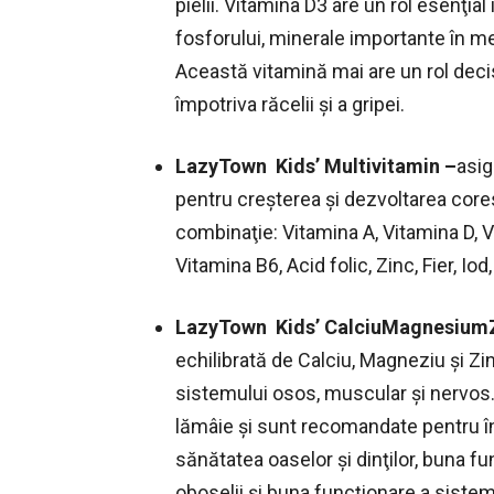
pielii. Vitamina D3 are un rol esenţial
fosforului, minerale importante în me
Această vitamină mai are un rol decisi
împotriva răcelii şi a gripei.
LazyTown Kids’ Multivitamin –
asig
pentru creşterea şi dezvoltarea cor
combinaţie: Vitamina A, Vitamina D, V
Vitamina B6, Acid folic, Zinc, Fier, Io
LazyTown Kids’ CalciuMagnesium
echilibrată de Calciu, Magneziu şi Zi
sistemului osos, muscular şi nervos.
lămâie şi sunt recomandate pentru în
sănătatea oaselor şi dinţilor, buna f
oboselii şi buna funcţionare a siste