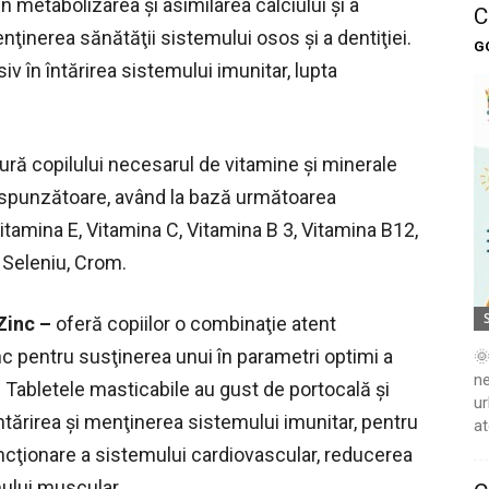
 în metabolizarea şi asimilarea calciului şi a
C
nţinerea sănătăţii sistemului osos şi a dentiţiei.
G
v în întărirea sistemului imunitar, lupta
ură copilului necesarul de vitamine şi minerale
espunzătoare, având la bază următoarea
itamina E, Vitamina C, Vitamina B 3, Vitamina B12,
d, Seleniu, Crom.
Zinc –
oferă copiilor
o combinaţie atent
nc pentru susţinerea unui în parametri optimi a
🌞
ne
 Tabletele masticabile au gust de portocală şi
ur
tărirea şi menţinerea sistemului imunitar, pentru
at
uncţionare a sistemului cardiovascular, reducerea
mului muscular.