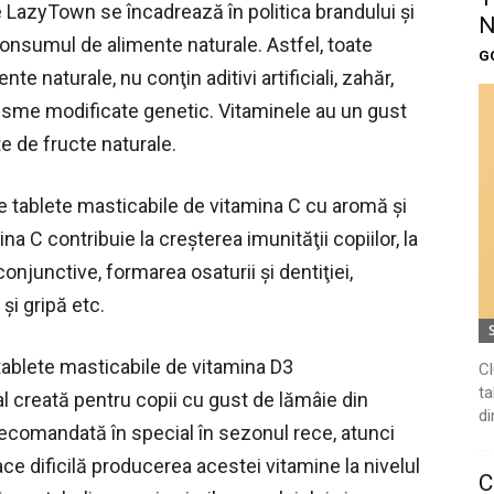
LazyTown se încadrează în politica brandului și
N
onsumul de alimente naturale. Astfel, toate
G
e naturale, nu conţin aditivi artificiali, zahăr,
isme modificate genetic. Vitaminele au un gust
e de fructe naturale.
 tablete masticabile de vitamina C cu aromă şi
na C contribuie la creşterea imunităţii copiilor, la
onjunctive, formarea osaturii şi dentiţiei,
i gripă etc.
tablete masticabile de vitamina D3
Cl
ta
al creată pentru copii cu gust de lămâie din
di
recomandată în special în sezonul rece, atunci
ce dificilă producerea acestei vitamine la nivelul
C