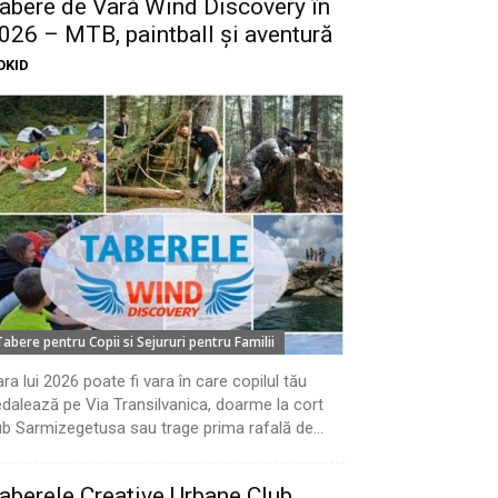
abere de Vară Wind Discovery în
026 – MTB, paintball și aventură
OKID
Tabere pentru Copii si Sejururi pentru Familii
ra lui 2026 poate fi vara în care copilul tău
dalează pe Via Transilvanica, doarme la cort
b Sarmizegetusa sau trage prima rafală de...
aberele Creative Urbane Club