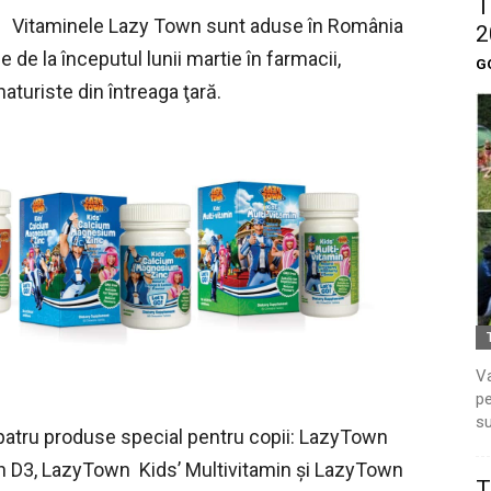
T
Vitaminele Lazy Town sunt aduse în România
2
 de la începutul lunii martie în farmacii,
G
aturiste din întreaga ţară.
Va
pe
su
atru produse special pentru copii: LazyTown
in D3, LazyTown Kids’ Multivitamin şi LazyTown
T