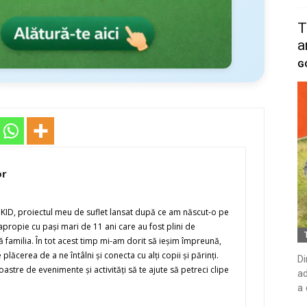
T
a
G
or
OKID, proiectul meu de suflet lansat după ce am născut-o pe
ropie cu paşi mari de 11 ani care au fost plini de
 familia. În tot acest timp mi-am dorit să ieşim împreună,
plăcerea de a ne întâlni şi conecta cu alţi copii şi părinţi.
Di
stre de evenimente şi activităţi să te ajute să petreci clipe
ad
a 