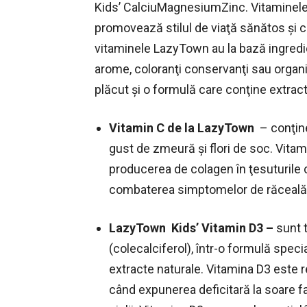
Kids’ CalciuMagnesiumZinc. Vitaminele 
promovează stilul de viaţă sănătos şi c
vitaminele LazyTown au la bază ingredient
arome, coloranţi conservanţi sau organ
plăcut şi o formulă care conţine extract
Vitamin C de la LazyTown
– conţine
gust de zmeură şi flori de soc. Vitami
producerea de colagen în ţesuturile c
combaterea simptomelor de răceală ş
LazyTown Kids’ Vitamin D3 –
sunt 
(colecalciferol), într-o formulă speci
extracte naturale. Vitamina D3 este 
când expunerea deficitară la soare fa