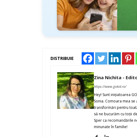
DISTRIBUIE
Zina Nichita - Edit
https://www.gokid.ro/
Hey! Sunt iniţiatoarea G
Sonia. Comoara mea se ap
transformări pentru toată
să ne bucurăm cu toţii de 
Sper ca recomandările noa
minunate în familie!