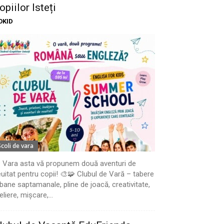
opiilor Isteți
OKID
Scoli de vara
 Vara asta vă propunem două aventuri de
uitat pentru copii! 🎨🧩 Clubul de Vară – tabere
bane saptamanale, pline de joacă, creativitate,
eliere, mișcare,...