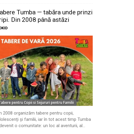
abere Tumba — tabăra unde prinzi
ripi. Din 2008 până astăzi
OKID
Tabere pentru Copii si Sejururi pentru Familii
n 2008 organizăm tabere pentru copii,
olescenți și familii, iar în tot acest timp Tumba
devenit o comunitate: un loc al aventurii, al...