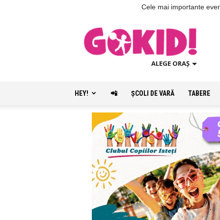
Cele mai importante evenim
ALEGE ORAȘ
HEY!
📲
ŞCOLI DE VARĂ
TABERE