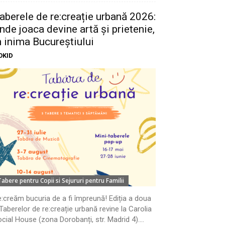
aberele de re:creație urbană 2026:
nde joaca devine artă și prietenie,
n inima Bucureștiului
OKID
Tabere pentru Copii si Sejururi pentru Familii
:creăm bucuria de a fi împreună! Ediția a doua
Taberelor de re:creație urbană revine la Carolia
cial House (zona Dorobanți, str. Madrid 4)....