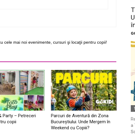
T
U
î
G
cu cele mai noi evenimente, cursuri şi locaţii pentru copii!
& Party – Petreceri
Parcuri de Aventură din Zona
Re
tru copii
Bucureştiului. Unde Mergem în
a 
Weekend cu Copiii?
So