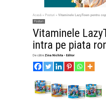
Acasă
»
Posturi
»
Vitaminele LazyTown pentru copi
Posturi
Vitaminele Lazy
intra pe piata 
De către
Zina Nichita - Editor