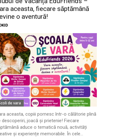
lubul de Vacanță EduFriends –
ara aceasta, fiecare săptămână
evine o aventură!
OKID
Scoli de vara
ra aceasta, copiii pornesc într-o călătorie plină
 descoperiri, joacă și prietenie! Fiecare
ptămână aduce o tematică nouă, activități
eative și experiențe memorabile. În cele...