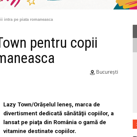
i intra pe piata romaneasca
Town pentru copii
romaneasca
București
Lazy Town/Orăşelul leneş, marca de
divertisment dedicată sănătăţii copiilor, a
lansat pe piaţa din România o gamă de
vitamine destinate copiilor.