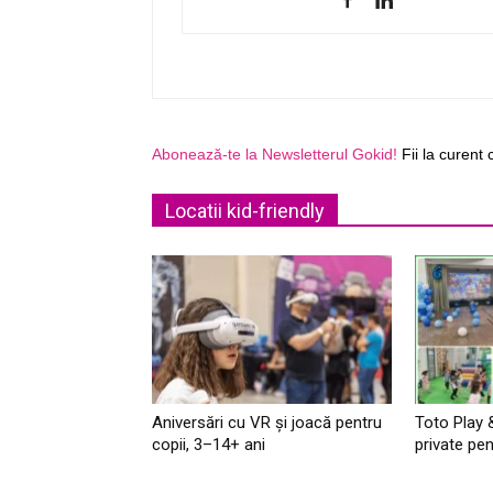
Abonează-te la Newsletterul Gokid!
Fii la curent 
Locatii kid-friendly
Aniversări cu VR și joacă pentru
Toto Play 
copii, 3–14+ ani
private pen