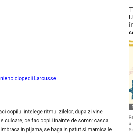
T
U
î
G
inienciclopedii Larousse
ci copilul intelege ritmul zilelor, dupa zi vine
Re
 de culcare, ce fac copiii inainte de somn: casca
a 
 imbraca in pijama, se baga in patut si mamica le
So