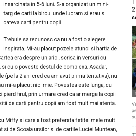
T
insarcinata in 5-6 luni. S-a organizat un mini-
2
targ de carti la biroul unde lucram si erau si
G
cateva carti pentru copii.
Trebuie sa recunosc ca nu a fost o alegere
inspirata. Mi-au placut pozele atunci si hartia de
Cartea era despre un arici, scrisa in versuri cu
, si cu o poveste destul de complexa. Asadar,
e (pe la 2 ani cred ca am avut prima tentativa), nu
nu mi-a placut nici mie. Povestea este lunga, cu
i pierd firul, prin urmare cred ca ar merge la copii
itii de carti pentru copii am fost mult mai atenta.
Va
pe
su
 Miffy si care a fost preferata fetitei mele mult
si de Scoala ursilor si de cartile Luciei Muntean,
T