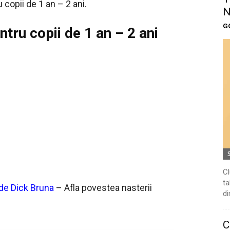
 copii de 1 an – 2 ani.
N
G
tru copii de 1 an – 2 ani
Cl
ta
 de Dick Bruna
– Afla povestea nasterii
di
C