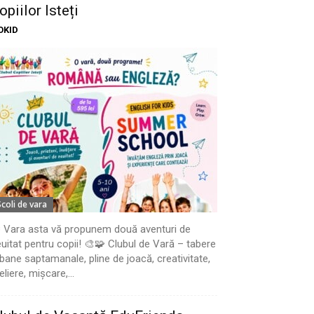
opiilor Isteți
OKID
Scoli de vara
 Vara asta vă propunem două aventuri de
uitat pentru copii! 🎨🧩 Clubul de Vară – tabere
bane saptamanale, pline de joacă, creativitate,
eliere, mișcare,...