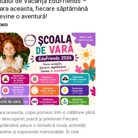
lubul de Vacanță EduFriends –
ara aceasta, fiecare săptămână
evine o aventură!
OKID
Scoli de vara
ra aceasta, copiii pornesc într-o călătorie plină
 descoperiri, joacă și prietenie! Fiecare
ptămână aduce o tematică nouă, activități
eative și experiențe memorabile. În cele...