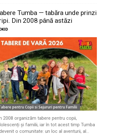
abere Tumba — tabăra unde prinzi
ripi. Din 2008 până astăzi
OKID
Tabere pentru Copii si Sejururi pentru Familii
n 2008 organizăm tabere pentru copii,
olescenți și familii, iar în tot acest timp Tumba
devenit o comunitate: un loc al aventurii, al...