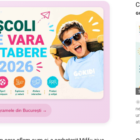
C
G
🌞
ne
gramele din București →
ur
at