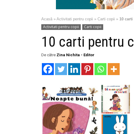
Acasă
»
Activitati pentru copii
»
Carti copii
»
10 carti
Activitati pentru copii
Carti copii
10 carti pentru c
De către
Zina Nichita - Editor