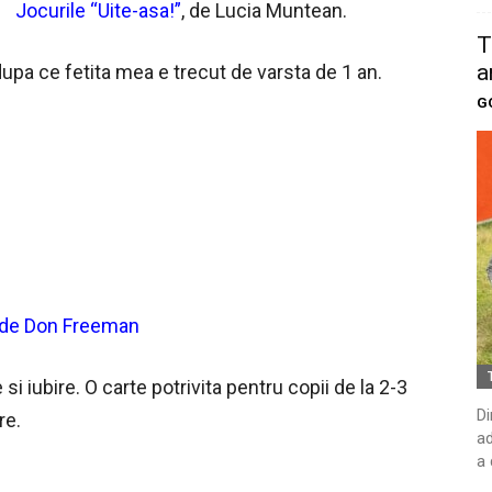
Jocurile “Uite-asa!”
, de Lucia Muntean.
T
a
pa ce fetita mea e trecut de varsta de 1 an.
G
 de Don Freeman
i iubire. O carte potrivita pentru copii de la 2-3
Di
re.
ad
a 