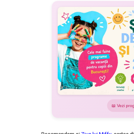
📖 Vezi pro