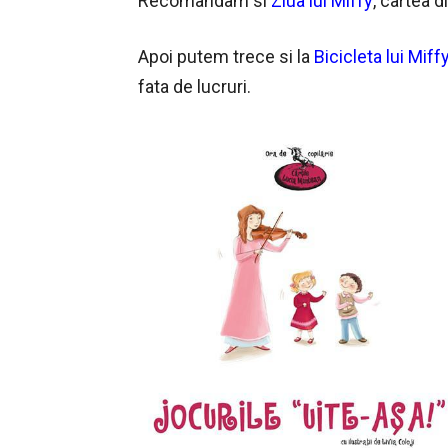
Recomandam si
Ziua lui Miffy
, cartea d
Apoi putem trece si la
Bicicleta lui Miff
fata de lucruri.