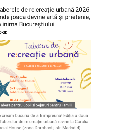
aberele de re:creație urbană 2026:
nde joaca devine artă și prietenie,
n inima Bucureștiului
OKID
Tabere pentru Copii si Sejururi pentru Familii
:creăm bucuria de a fi împreună! Ediția a doua
Taberelor de re:creație urbană revine la Carolia
cial House (zona Dorobanți, str. Madrid 4)....