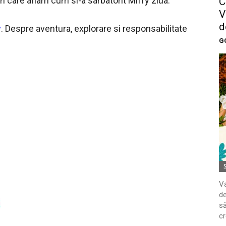
in care aflam cum si-a sarbatorit Miffy ziua.
C
V
d
y
. Despre aventura, explorare si responsabilitate
G
Va
de
să
cr