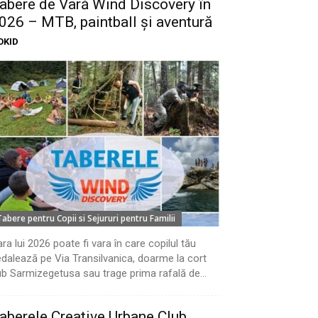
abere de Vară Wind Discovery în
026 – MTB, paintball și aventură
OKID
Tabere pentru Copii si Sejururi pentru Familii
ra lui 2026 poate fi vara în care copilul tău
dalează pe Via Transilvanica, doarme la cort
b Sarmizegetusa sau trage prima rafală de...
aberele Creative Urbane Club