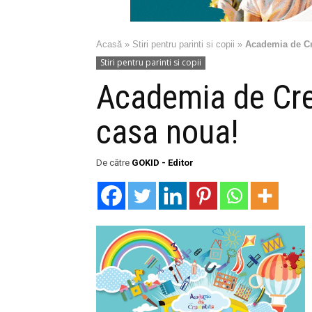
Acasă
»
Stiri pentru parinti si copii
»
Academia de Cre
Stiri pentru parinti si copii
Academia de Crea
casa noua!
De către
GOKID - Editor