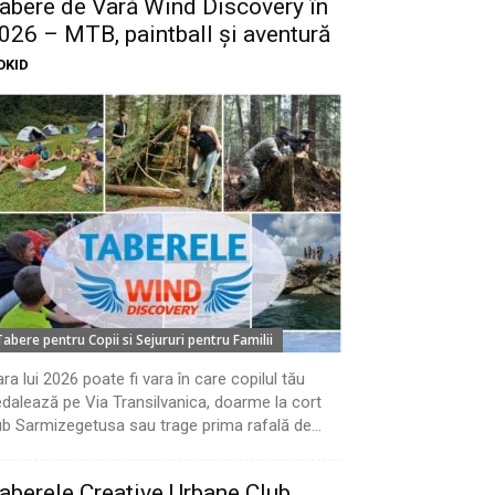
abere de Vară Wind Discovery în
026 – MTB, paintball și aventură
OKID
Tabere pentru Copii si Sejururi pentru Familii
ra lui 2026 poate fi vara în care copilul tău
dalează pe Via Transilvanica, doarme la cort
b Sarmizegetusa sau trage prima rafală de...
aberele Creative Urbane Club