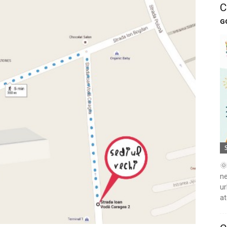
C
G
🌞
ne
ur
at