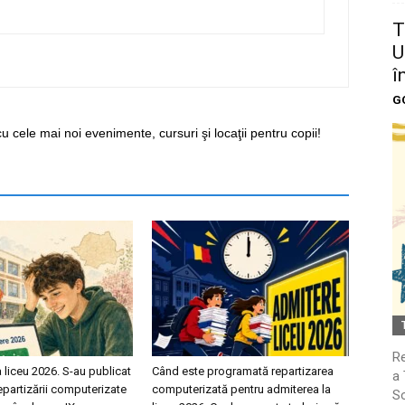
T
U
î
G
cu cele mai noi evenimente, cursuri şi locaţii pentru copii!
Re
 liceu 2026. S-au publicat
Când este programată repartizarea
a 
repartizării computerizate
computerizată pentru admiterea la
So