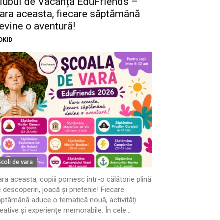
lubul de Vacanță EduFriends –
ara aceasta, fiecare săptămână
evine o aventură!
OKID
Scoli de vara
ra aceasta, copiii pornesc într-o călătorie plină
 descoperiri, joacă și prietenie! Fiecare
ptămână aduce o tematică nouă, activități
eative și experiențe memorabile. În cele...