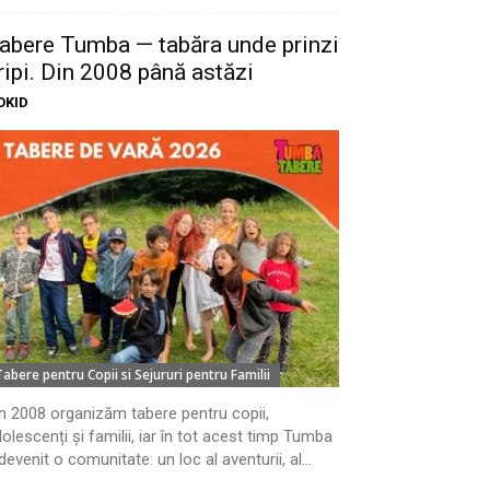
abere Tumba — tabăra unde prinzi
ripi. Din 2008 până astăzi
OKID
Tabere pentru Copii si Sejururi pentru Familii
n 2008 organizăm tabere pentru copii,
olescenți și familii, iar în tot acest timp Tumba
devenit o comunitate: un loc al aventurii, al...