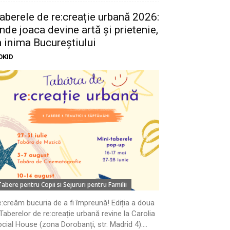
aberele de re:creație urbană 2026:
nde joaca devine artă și prietenie,
n inima Bucureștiului
OKID
Tabere pentru Copii si Sejururi pentru Familii
:creăm bucuria de a fi împreună! Ediția a doua
Taberelor de re:creație urbană revine la Carolia
cial House (zona Dorobanți, str. Madrid 4)....