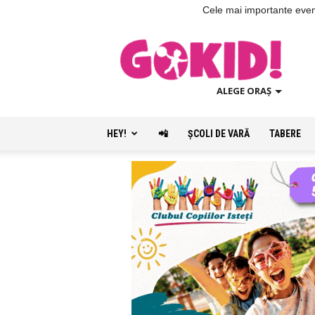
Cele mai importante evenim
ALEGE ORAȘ
HEY!
📲
ŞCOLI DE VARĂ
TABERE