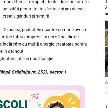
T
mod diferit, am împletit toate ideile noastre în
2
activități pentru toate vârstele și am dansat
G
creativ gânduri și simțiri!
De aceea, proiectele noastre comune aveau
ce loc tuturor impresiilor noi să se afirme.
ne încărcăm cu multă energie creatoare pentru
e în cel nou!
așteptăm într-un nouă locație:
lângă Grădinița nr. 252), sector 1
Va
pe
su
T