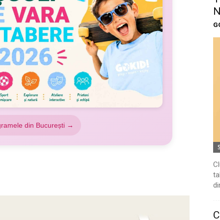
N
G
gramele din București →
Cl
ta
di
C