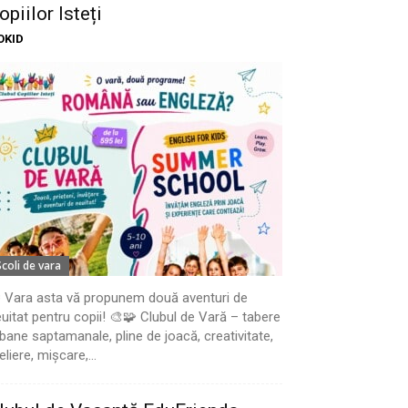
opiilor Isteți
OKID
Scoli de vara
 Vara asta vă propunem două aventuri de
uitat pentru copii! 🎨🧩 Clubul de Vară – tabere
bane saptamanale, pline de joacă, creativitate,
eliere, mișcare,...