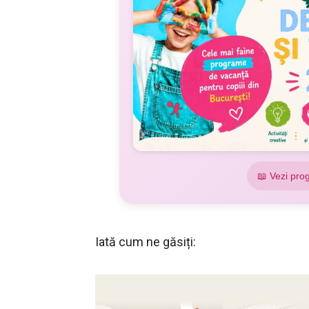
📖 Vezi pro
Iată cum ne găsiți: