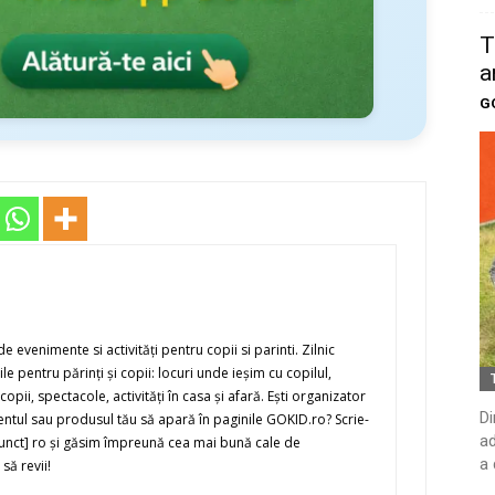
T
a
G
evenimente si activităţi pentru copii si parinti. Zilnic
e pentru părinţi şi copii: locuri unde ieşim cu copilul,
copii, spectacole, activităţi în casa şi afară. Eşti organizator
Di
imentul sau produsul tău să apară în paginile GOKID.ro? Scrie-
ad
[punct] ro şi găsim împreună cea mai bună cale de
a 
să revii!