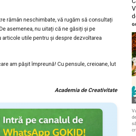
C
V
d
astre rămân neschimbate, vă rugăm să consultați
G
 De asemenea, nu uitați că ne găsiți și pe
 articole utile pentru și despre dezvoltarea
re am pășit împreună! Cu pensule, creioane, lut
Academia de Creativitate
Va
de
să
cr