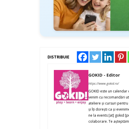
DISTRIBUIE
GOKID - Editor
https://www.gokid.ro/
GOKID este un calendar de 
venim cu recomandări util
ateliere şi cursuri pentru 
şi îţi doreşti ca şi even
ne la events [at] gokid 
colaborare. Te aşteptăm 