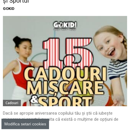
și Sportul
GOKID
Cadouri
Dacă se apropie aniversarea copilului tău și știi că iubește
mișcarea și sportul, nu uita că există o mulțime de opțiuni de
Modifica setari cookies
cadouri care...