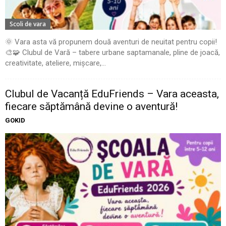
Scoli de vara
🌞 Vara asta vă propunem două aventuri de neuitat pentru copii!
🎨🧩 Clubul de Vară – tabere urbane saptamanale, pline de joacă,
creativitate, ateliere, mișcare,...
Clubul de Vacanță EduFriends – Vara aceasta,
fiecare săptămână devine o aventură!
GOKID