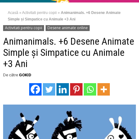
Acasă
»
Activitati pentru copii
»
Animanimals. +6 Desene Animate
Simple și Simpatice cu Animale +3 Ani
Activitati pentru copii
Desene animate online
Animanimals. +6 Desene Animate
Simple și Simpatice cu Animale
+3 Ani
De către
GOKID