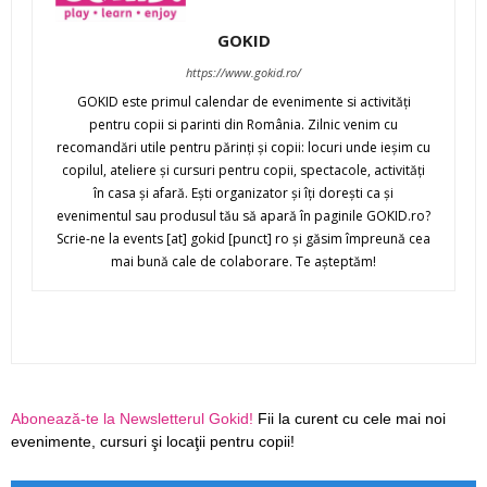
GOKID
https://www.gokid.ro/
GOKID este primul calendar de evenimente si activităţi
pentru copii si parinti din România. Zilnic venim cu
recomandări utile pentru părinţi şi copii: locuri unde ieşim cu
copilul, ateliere şi cursuri pentru copii, spectacole, activităţi
în casa şi afară. Eşti organizator şi îţi doreşti ca şi
evenimentul sau produsul tău să apară în paginile GOKID.ro?
Scrie-ne la events [at] gokid [punct] ro şi găsim împreună cea
mai bună cale de colaborare. Te aşteptăm!
Abonează-te la Newsletterul Gokid!
Fii la curent cu cele mai noi
evenimente, cursuri şi locaţii pentru copii!