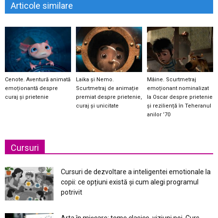
Articole similare
Cenote. Aventură animată
Laika și Nemo.
Mâine. Scurtmetraj
emoționantă despre
Scurtmetraj de animație
emoționant nominalizat
curaj și prietenie
premiat despre prietenie,
la Oscar despre prietenie
curaj și unicitate
și reziliență în Teheranul
anilor ’70
Cursuri
Cursuri de dezvoltare a inteligentei emotionale la
copii: ce opțiuni există și cum alegi programul
potrivit