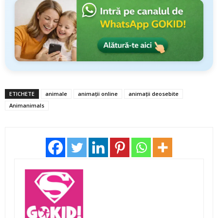
ETICHETE
animale
animaţii online
animaţii deosebite
Animanimals