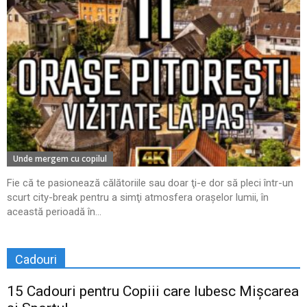
Unde mergem cu copilul
Fie că te pasionează călătoriile sau doar ţi-e dor să pleci într-un
scurt city-break pentru a simţi atmosfera oraşelor lumii, în
această perioadă în...
Cadouri
15 Cadouri pentru Copiii care Iubesc Mișcarea