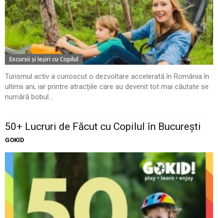
Excursii şi Ieşiri cu Copilul
Turismul activ a cunoscut o dezvoltare accelerată în România în
ultimii ani, iar printre atracțiile care au devenit tot mai căutate se
numără bobul...
50+ Lucruri de Făcut cu Copilul în București
GOKID