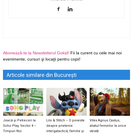
Abonează-te la Newsletterul Gokid!
Fii la curent cu cele mai noi
evenimente, cursuri şi locaţii pentru copii!
Articole similare din București
Joacă și Petreceri la
Lilo & Stitch – O poveste
Vitex Agnus Castus,
Soho Play, Sector 4 –
despre prietenie
aliatul femeilor la orice
Timpuri Noi
intergalactică, familie și
vârstă