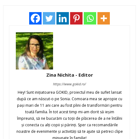
Zina Nichita - Editor
https://www.gokid.ro/
Hey! Sunt iniţiatoarea GOKID, proiectul meu de suflet lansat
după ce am născut-o pe Sonia. Comoara mea se apropie cu
paşi mari de 11 ani care au fost plini de transformări pentru
toată familia. În tot acest timp mi-am dorit să ieşim
împreună, să ne bucurăm cu toţii de plăcerea de a ne întâlni
şi conecta cu alţi copii şi părinţi. Sper ca recomandările
noastre de evenimente şi activităţi să te ajute să petreci clipe
minunate în familie!