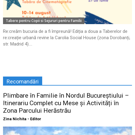
Tabere pentru Copii si Sejururi pentru Familii
Re:creăm bucuria de a fi împreună! Ediția a doua a Taberelor de
re:creație urbană revine la Carolia Social House (zona Dorobanți,
str. Madrid 4)....
Recomandări
Plimbare în Familie în Nordul Bucureștiului –
Itinerariu Complet cu Mese și Activități în
Zona Parcului Herăstrău
Zina Nichita - Editor