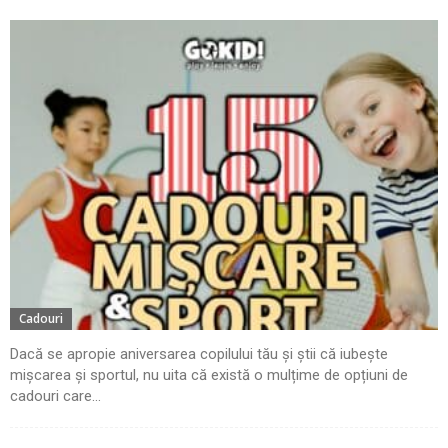
Cadouri
Dacă se apropie aniversarea copilului tău și știi că iubește
mișcarea și sportul, nu uita că există o mulțime de opțiuni de
cadouri care...