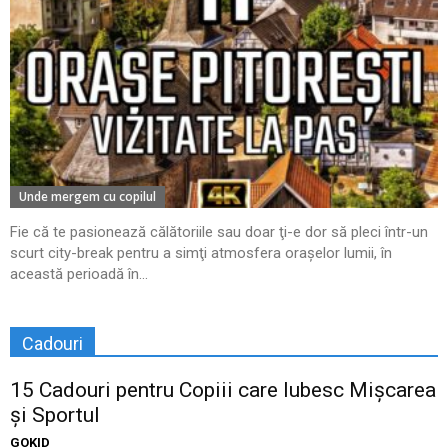
Unde mergem cu copilul
Fie că te pasionează călătoriile sau doar ţi-e dor să pleci într-un
scurt city-break pentru a simţi atmosfera oraşelor lumii, în
această perioadă în...
Cadouri
15 Cadouri pentru Copiii care Iubesc Mișcarea
și Sportul
GOKID