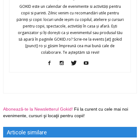
GOKID este un calendar de evenimente si activităţi pentru
copii si parinti. Zilnic venim cu recomandări utile pentru
părinţi şi copii: locuri unde ieşim cu copilul, ateliere şi cursuri
pentru copii, spectacole, activităţi în casa şi afară. Eşti
organizator şi îţi doreşti ca şi evenimentul sau produsul tău
să apară în paginile GOKID.ro? Scrie-ne la events [at] gokid
[punct] ro şi găsim împreună cea mai bună cale de
colaborare. Te aşteptăm să revii!
Abonează-te la Newsletterul Gokid!
Fii la curent cu cele mai noi
evenimente, cursuri şi locaţii pentru copii!
Articole similare