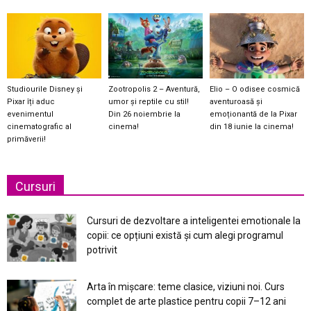
Studiourile Disney și
Zootropolis 2 – Aventură,
Elio – O odisee cosmică
Pixar îți aduc
umor și reptile cu stil!
aventuroasă și
evenimentul
Din 26 noiembrie la
emoționantă de la Pixar
cinematografic al
cinema!
din 18 iunie la cinema!
primăverii!
Cursuri
Cursuri de dezvoltare a inteligentei emotionale la
copii: ce opțiuni există și cum alegi programul
potrivit
Arta în mișcare: teme clasice, viziuni noi. Curs
complet de arte plastice pentru copii 7–12 ani