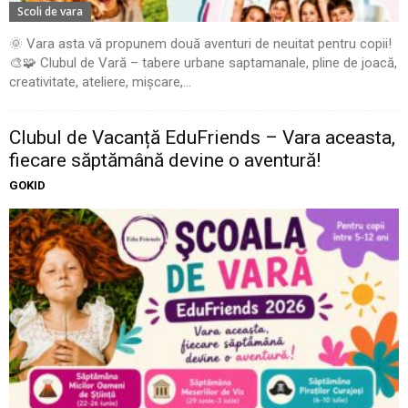
Scoli de vara
🌞 Vara asta vă propunem două aventuri de neuitat pentru copii!
🎨🧩 Clubul de Vară – tabere urbane saptamanale, pline de joacă,
creativitate, ateliere, mișcare,...
Clubul de Vacanță EduFriends – Vara aceasta,
fiecare săptămână devine o aventură!
GOKID