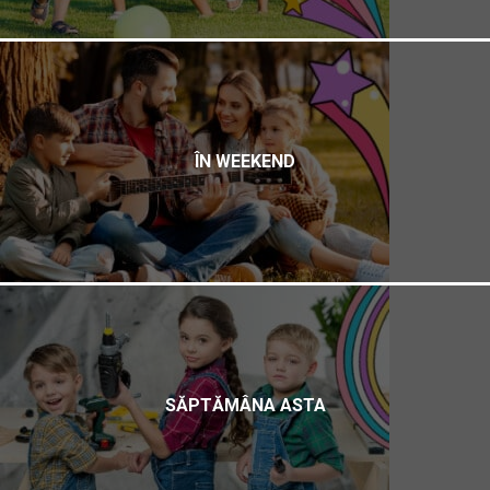
ÎN WEEKEND
SĂPTĂMÂNA ASTA