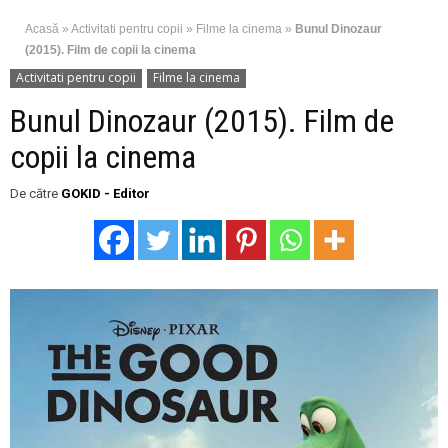
Acasă
»
Activitati pentru copii
»
Filme la cinema
»
Bunul Dinozaur
(2015). Film de copii la cinema
Activitati pentru copii
Filme la cinema
Bunul Dinozaur (2015). Film de
copii la cinema
De către
GOKID - Editor