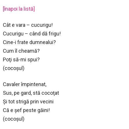
[înapoi la listă]
Cât e vara – cucurigu!
Cucurigu – când dă frigu!
Cine-i frate dumnealui?
Cum îl cheamă?
Poţi să-mi spui?
(cocoşul)
Cavaler împintenat,
Sus, pe gard, stă cocoţat
Şi tot strigă prin vecini
Că e şef peste găini!
(cocoşul)