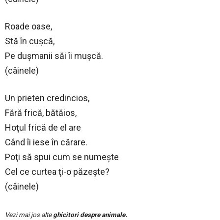
Roade oase,
Stă în cuşcă,
Pe duşmanii săi îi muşcă.
(câinele)
Un prieten credincios,
Fără frică, bătăios,
Hoţul frică de el are
Când îi iese în cărare.
Poţi să spui cum se numeşte
Cel ce curtea ţi-o păzeşte?
(câinele)
Vezi mai jos alte
ghicitori despre animale.