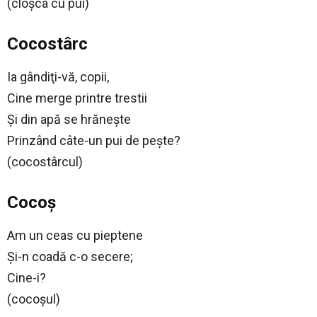
(cloşca cu pui)
Cocostârc
Ia gândiţi-vă, copii,
Cine merge printre trestii
Şi din apă se hrăneşte
Prinzând câte-un pui de peşte?
(cocostârcul)
Cocoș
Am un ceas cu pieptene
Şi-n coadă c-o secere;
Cine-i?
(cocoşul)