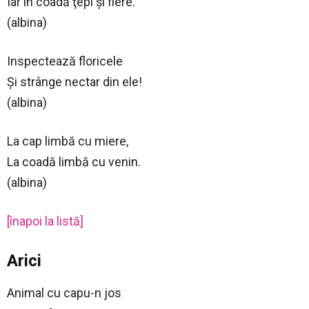
Iar în coadă ţepi şi fiere.
(albina)
Inspectează floricele
Şi strânge nectar din ele!
(albina)
La cap limbă cu miere,
La coadă limbă cu venin.
(albina)
[înapoi la listă]
Arici
Animal cu capu-n jos