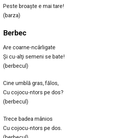
Peste broaşte e mai tare!
(barza)
Berbec
Are coarne-ncârligate
Şi cu-alţi semeni se bate!
(berbecul)
Cine umblă gras, fălos,
Cu cojocu-ntors pe dos?
(berbecul)
Trece badea mânios
Cu cojocu-ntors pe dos.
(berbecul)