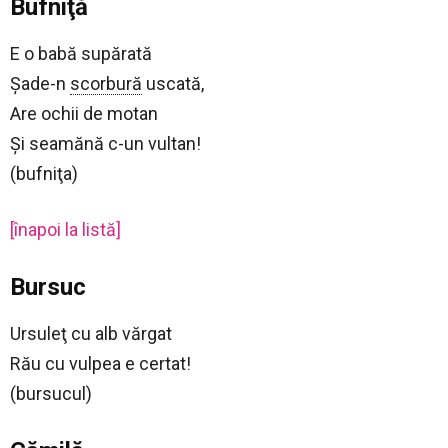
Bufniţă
E o babă supărată
Şade-n
scorbură
uscată,
Are ochii de motan
Şi seamănă c-un vultan!
(bufniţa)
[înapoi la listă]
Bursuc
Ursuleţ cu alb vărgat
Rău cu vulpea e certat!
(bursucul)