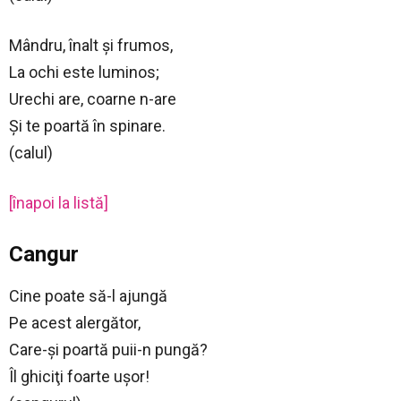
Mândru, înalt şi frumos,
La ochi este luminos;
Urechi are, coarne n-are
Şi te poartă în spinare.
(calul)
[înapoi la listă]
Cangur
Cine poate să-l ajungă
Pe acest alergător,
Care-şi poartă puii-n pungă?
Îl ghiciţi foarte uşor!