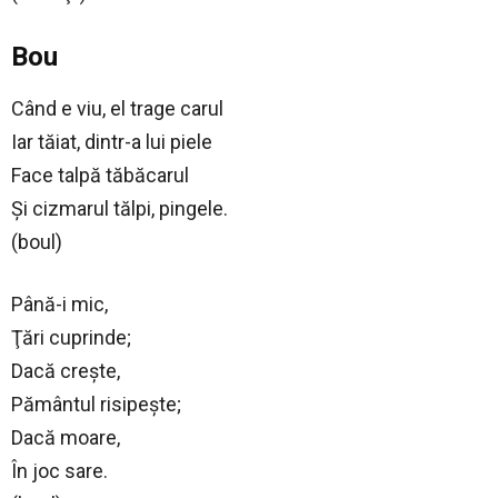
Bou
Când e viu, el trage carul
Iar tăiat, dintr-a lui piele
Face talpă tăbăcarul
Şi cizmarul tălpi, pingele.
(boul)
Până-i mic,
Ţări cuprinde;
Dacă creşte,
Pământul risipeşte;
Dacă moare,
În joc sare.