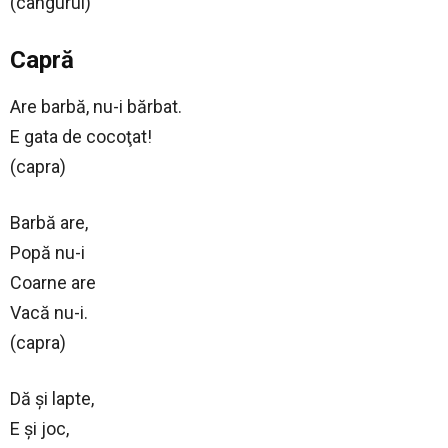
(cangurul)
Capră
Are barbă, nu-i bărbat.
E gata de cocoţat!
(capra)
Barbă are,
Popă nu-i
Coarne are
Vacă nu-i.
(capra)
Dă şi lapte,
E şi joc,