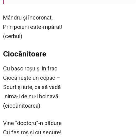
Mândru şi încoronat,
Prin poieni este-mpărat!
(cerbul)
Ciocănitoare
Cu basc roşu şi în frac
Ciocăneşte un copac –
Scurt şi iute, ca să vadă
Inima-i de nu-i bolnavă.
(ciocănitoarea)
Vine “doctoru”-n pădure
Cu fes roş şi cu secure!