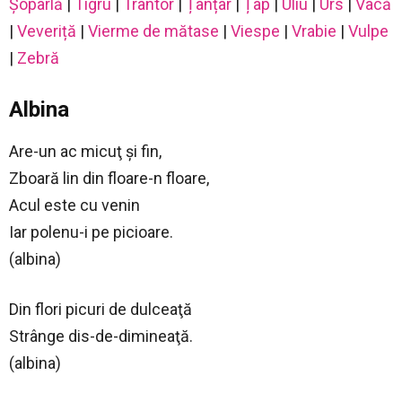
Șopârlă
|
Tigru
|
Trântor
|
Țânțar
|
Țap
|
Uliu
|
Urs
|
Vacă
|
Veveriță
|
Vierme de mătase
|
Viespe
|
Vrabie
|
Vulpe
|
Zebră
Albina
Are-un ac micuţ şi fin,
Zboară lin din floare-n floare,
Acul este cu venin
Iar polenu-i pe picioare.
(albina)
Din flori picuri de dulceaţă
Strânge dis-de-dimineaţă.
(albina)