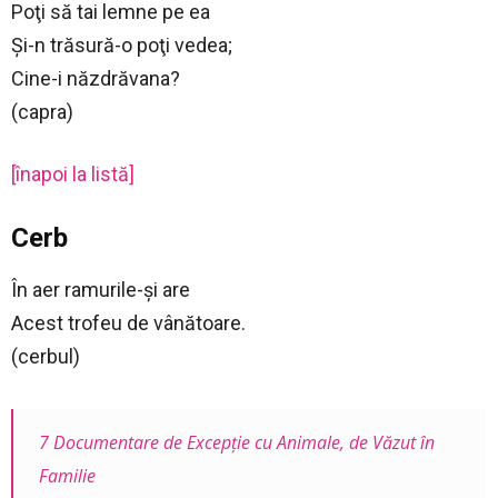
Poţi să tai lemne pe ea
Şi-n trăsură-o poţi vedea;
Cine-i năzdrăvana?
(capra)
[înapoi la listă]
Cerb
În aer ramurile-şi are
Acest trofeu de vânătoare.
(cerbul)
7 Documentare de Excepție cu Animale, de Văzut în
Familie