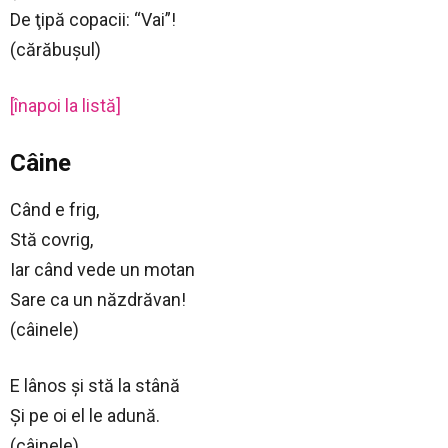
De ţipă copacii: “Vai”!
(cărăbuşul)
[înapoi la listă]
Câine
Când e frig,
Stă covrig,
Iar când vede un motan
Sare ca un năzdrăvan!
(câinele)
E lânos şi stă la stână
Şi pe oi el le adună.
(câinele)