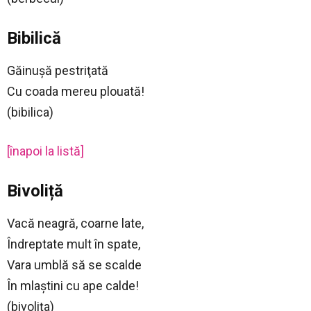
Bibilică
Găinuşă pestriţată
Cu coada mereu plouată!
(bibilica)
[înapoi la listă]
Bivoliță
Vacă neagră, coarne late,
Îndreptate mult în spate,
Vara umblă să se scalde
În mlaştini cu ape calde!
(bivoliţa)