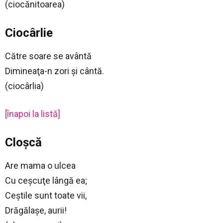
(ciocănitoarea)
Ciocârlie
Către soare se avântă
Dimineaţa-n zori şi cântă.
(ciocârlia)
[înapoi la listă]
Cloşcă
Are mama o ulcea
Cu ceşcuţe lângă ea;
Ceştile sunt toate vii,
Drăgălaşe, aurii!