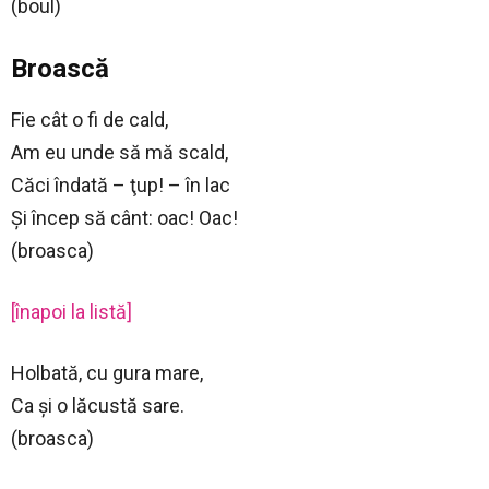
(boul)
Broască
Fie cât o fi de cald,
Am eu unde să mă scald,
Căci îndată – ţup! – în lac
Şi încep să cânt: oac! Oac!
(broasca)
[înapoi la listă]
Holbată, cu gura mare,
Ca şi o lăcustă sare.
(broasca)