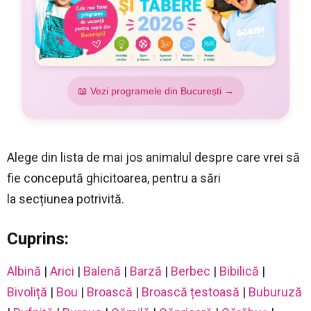
📖 Vezi programele din București →
Alege din lista de mai jos animalul despre care vrei să
fie concepută ghicitoarea, pentru a sări
la secțiunea potrivită.
Cuprins:
Albină
|
Arici
|
Balenă
|
Barză
|
Berbec
|
Bibilică
|
Bivoliță
|
Bou
|
Broască
|
Broască țestoasă
|
Buburuză