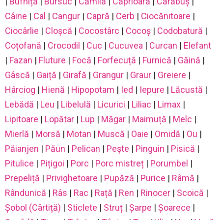
|
Bufniță
|
Bursuc
|
Cămilă
|
Căprioară
|
Cărăbuș
|
Câine
|
Cal
|
Cangur
|
Capră
|
Cerb
|
Ciocănitoare
|
Ciocârlie
|
Cloșcă
|
Cocostârc
|
Cocoș
|
Codobatură
|
Coțofană
|
Crocodil
|
Cuc
|
Cucuvea
|
Curcan
|
Elefant
|
Fazan
|
Fluture
|
Focă
|
Forfecuță
|
Furnică
|
Găină
|
Gâscă
|
Gaiță
|
Girafă
|
Grangur
|
Graur
|
Greiere
|
Hârciog
|
Hienă
|
Hipopotam
|
Ied
|
Iepure
|
Lăcustă
|
Lebădă
|
Leu
|
Libelulă
|
Licurici
|
Liliac
|
Limax
|
Lipitoare
|
Lopătar
|
Lup
|
Măgar
|
Maimuță
|
Melc
|
Mierlă
|
Morsă
|
Motan
|
Muscă
|
Oaie
|
Omidă
|
Ou
|
Păianjen
|
Păun
|
Pelican
|
Pește
|
Pinguin
|
Pisică
|
Pitulice
|
Pițigoi
|
Porc
|
Porc mistreț
|
Porumbel
|
Prepeliță
|
Privighetoare
|
Pupăză
|
Purice
|
Râmă
|
Rândunică
|
Râs
|
Rac
|
Rață
|
Ren
|
Rinocer
|
Scoică
|
Șobol (Cârtiță)
|
Sticlete
|
Struț
|
Șarpe
|
Șoarece
|