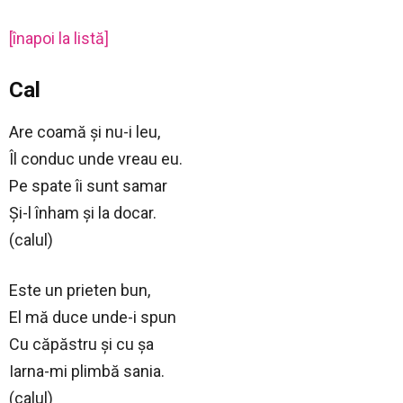
[înapoi la listă]
Cal
Are coamă şi nu-i leu,
Îl conduc unde vreau eu.
Pe spate îi sunt samar
Şi-l înham şi la docar.
(calul)
Este un prieten bun,
El mă duce unde-i spun
Cu căpăstru şi cu şa
Iarna-mi plimbă sania.
(calul)