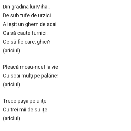
Din grădina lui Mihai,
De sub tufe de urzici
A ieşit un ghem de scai
Ca să caute furnici.
Ce să fie oare, ghici?
(ariciul)
Pleacă moşu-ncet la vie
Cu scai mulţi pe pălărie!
(ariciul)
Trece paşa pe uliţe
Cu trei mii de suliţe.
(ariciul)