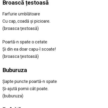
Broască țestoasă
Farfurie umblătoare
Cu cap, coadă şi picioare.
(broasca ţestoasă)
Poartă-n spate o cetate
Şi din ea doar capu-l scoate!
(broasca ţestoasă)
Buburuza
Şapte puncte poartă-n spate
Şi-ajută pomii cât poate.
(buburuza)