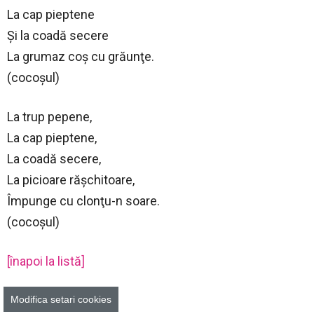
La cap pieptene
Şi la coadă secere
La grumaz coş cu grăunţe.
(cocoşul)
La trup pepene,
La cap pieptene,
La coadă secere,
La picioare răşchitoare,
Împunge cu clonţu-n soare.
(cocoşul)
[înapoi la listă]
Codobatură
Modifica setari cookies