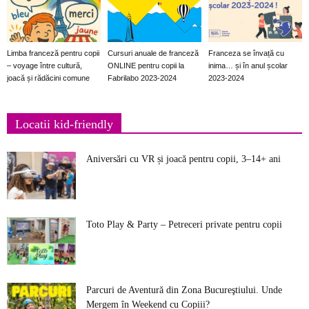
Limba franceză pentru copii
Cursuri anuale de franceză
Franceza se învață cu
– voyage între cultură,
ONLINE pentru copii la
inima… și în anul școlar
joacă și rădăcini comune
Fabrilabo 2023-2024
2023-2024
Locatii kid-friendly
Aniversări cu VR și joacă pentru copii, 3–14+ ani
Toto Play & Party – Petreceri private pentru copii
Parcuri de Aventură din Zona Bucureştiului. Unde
Mergem în Weekend cu Copiii?