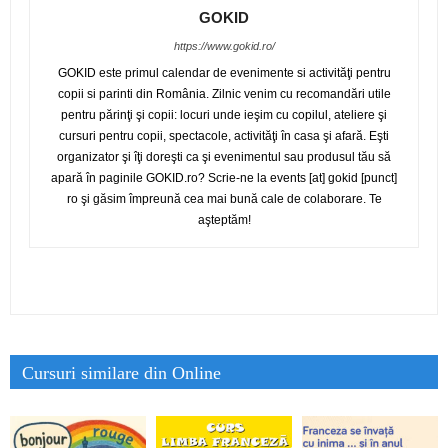
GOKID
https://www.gokid.ro/
GOKID este primul calendar de evenimente si activităţi pentru
copii si parinti din România. Zilnic venim cu recomandări utile
pentru părinţi şi copii: locuri unde ieşim cu copilul, ateliere şi
cursuri pentru copii, spectacole, activităţi în casa şi afară. Eşti
organizator şi îţi doreşti ca şi evenimentul sau produsul tău să
apară în paginile GOKID.ro? Scrie-ne la events [at] gokid [punct]
ro şi găsim împreună cea mai bună cale de colaborare. Te
aşteptăm!
Cursuri similare din Online