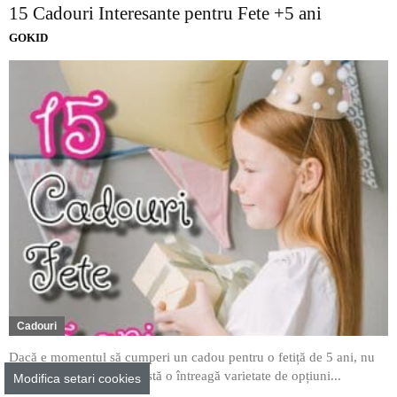
15 Cadouri Interesante pentru Fete +5 ani
GOKID
Cadouri
Dacă e momentul să cumperi un cadou pentru o fetiță de 5 ani, nu
trebuie să-ți faci griji, există o întreagă varietate de opțiuni...
Modifica setari cookies