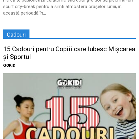
Fie că te pasionează călătoriile sau doar ţi-e dor să pleci într-un
scurt city-break pentru a simţi atmosfera oraşelor lumii, în
această perioadă în...
Cadouri
15 Cadouri pentru Copiii care Iubesc Mișcarea
și Sportul
GOKID