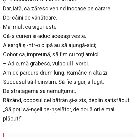
Dar, iată, că zăresc venind încoace pe cărare
Doi câini de vânătoare.
Mai mult ca sigur este
Că-s curieri şi-aduc aceeaşi veste.
Aleargă şi-ntr-o clipă au să ajungă-aici;
Cobor ca, împreună, să fim cu toţi amici.
– Adio, mă grăbesc, vulpoiul îi vorbi.
Am de parcurs drum lung. Rămâne-n altă zi
Succesul să-l cinstim. Să fie sigur, a fugit,
De stratagema sa nemulţumit.
Râzând, cocoşul cel bătrân şi-a zis, deplin satisfăcut:
„Să poţi să-nşeli pe-nşelător, de două ori e mai
plăcut!”