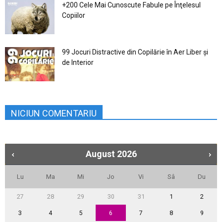
+200 Cele Mai Cunoscute Fabule pe Înţelesul
Copiilor
99 Jocuri Distractive din Copilărie în Aer Liber şi
de Interior
NICIUN COMENTARIU
August
2026
Lu
Ma
Mi
Jo
Vi
Sâ
Du
27
28
29
30
31
1
2
3
4
5
6
7
8
9