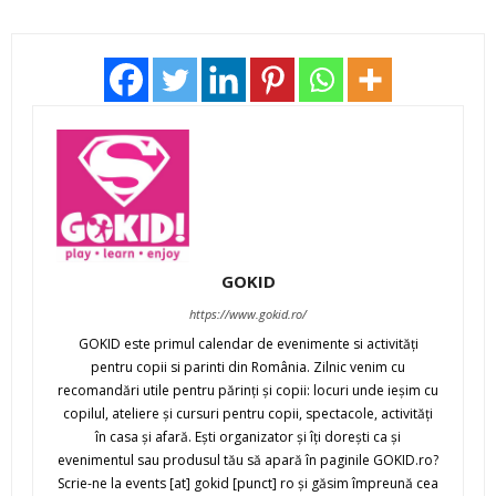
GOKID
https://www.gokid.ro/
GOKID este primul calendar de evenimente si activităţi
pentru copii si parinti din România. Zilnic venim cu
recomandări utile pentru părinţi şi copii: locuri unde ieşim cu
copilul, ateliere şi cursuri pentru copii, spectacole, activităţi
în casa şi afară. Eşti organizator şi îţi doreşti ca şi
evenimentul sau produsul tău să apară în paginile GOKID.ro?
Scrie-ne la events [at] gokid [punct] ro şi găsim împreună cea