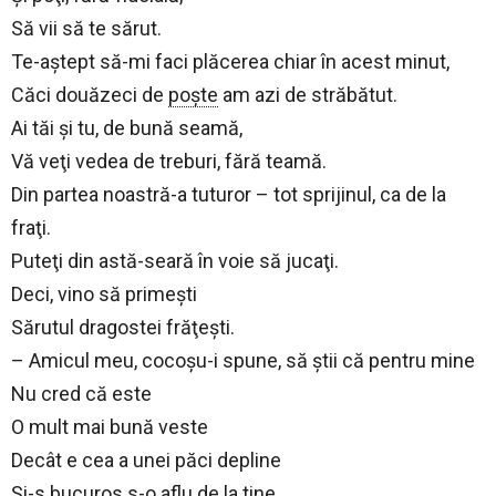
Să vii să te sărut.
Te-aştept să-mi faci plăcerea chiar în acest minut,
Căci douăzeci de
poşte
am azi de străbătut.
Ai tăi şi tu, de bună seamă,
Vă veţi vedea de treburi, fără teamă.
Din partea noastră-a tuturor – tot sprijinul, ca de la
fraţi.
Puteţi din astă-seară în voie să jucaţi.
Deci, vino să primeşti
Sărutul dragostei frăţeşti.
– Amicul meu, cocoşu-i spune, să ştii că pentru mine
Nu cred că este
O mult mai bună veste
Decât e cea a unei păci depline
Şi-s bucuros s-o aflu de la tine.