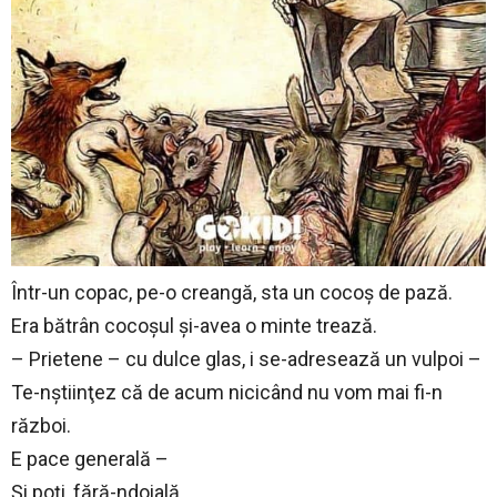
Într-un copac, pe-o creangă, sta un cocoş de pază.
Era bătrân cocoşul şi-avea o minte trează.
– Prietene – cu dulce glas, i se-adresează un vulpoi –
Te-nştiinţez că de acum nicicând nu vom mai fi-n
război.
E pace generală –
Şi poţi, fără-ndoială,