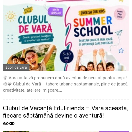
Scoli de vara
🌞 Vara asta vă propunem două aventuri de neuitat pentru copii!
🎨🧩 Clubul de Vară – tabere urbane saptamanale, pline de joacă,
creativitate, ateliere, mișcare,...
Clubul de Vacanță EduFriends – Vara aceasta,
fiecare săptămână devine o aventură!
GOKID