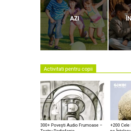
AZI
Î
Activitati pentru copii
300+ Povești Audio Frumoase –
+200 Cele