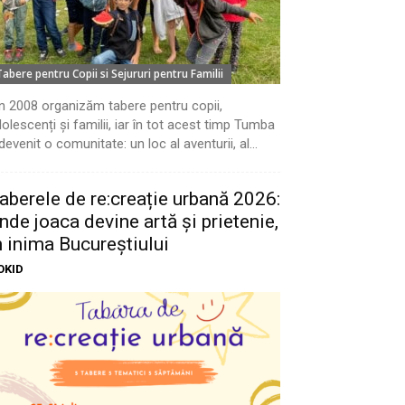
Tabere pentru Copii si Sejururi pentru Familii
n 2008 organizăm tabere pentru copii,
olescenți și familii, iar în tot acest timp Tumba
devenit o comunitate: un loc al aventurii, al...
aberele de re:creație urbană 2026:
nde joaca devine artă și prietenie,
n inima Bucureștiului
OKID