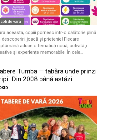
Scoli de vara
ra aceasta, copiii pornesc într-o călătorie plină
 descoperiri, joacă și prietenie! Fiecare
ptămână aduce o tematică nouă, activități
eative și experiențe memorabile. În cele...
abere Tumba — tabăra unde prinzi
ripi. Din 2008 până astăzi
OKID