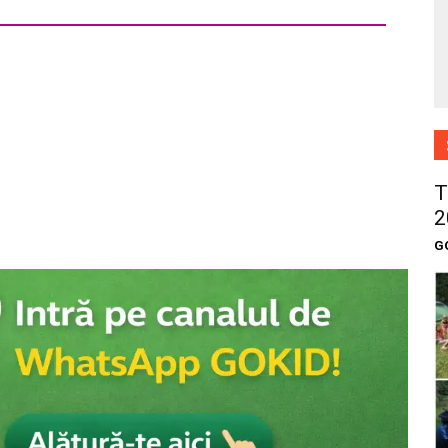
T
2
G