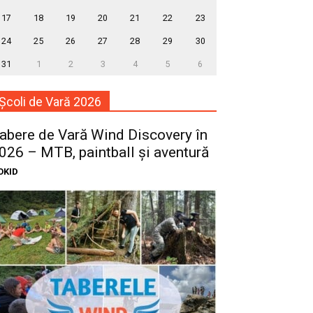
17
18
19
20
21
22
23
24
25
26
27
28
29
30
31
1
2
3
4
5
6
Școli de Vară 2026
abere de Vară Wind Discovery în
026 – MTB, paintball și aventură
OKID