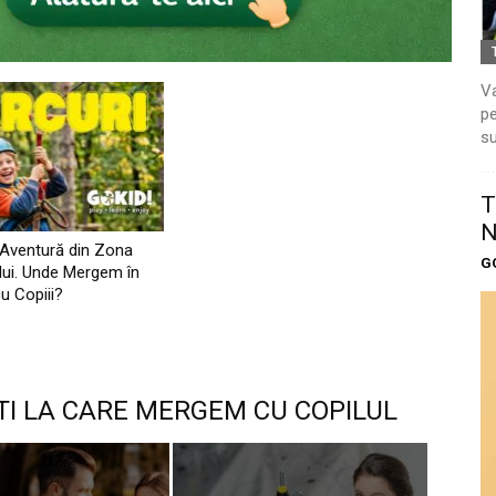
Va
pe
su
T
N
 Aventură din Zona
G
lui. Unde Mergem în
u Copiii?
TI LA CARE MERGEM CU COPILUL