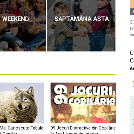
N WEEKEND
SĂPTĂMÂNA ASTA
Cl
ta
di
C
C
G
 Mai Cunoscute Fabule
99 Jocuri Distractive din Copilărie