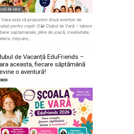
Scoli de vara
 Vara asta vă propunem două aventuri de
uitat pentru copii! 🎨🧩 Clubul de Vară – tabere
bane saptamanale, pline de joacă, creativitate,
eliere, mișcare,...
lubul de Vacanță EduFriends –
ara aceasta, fiecare săptămână
evine o aventură!
OKID