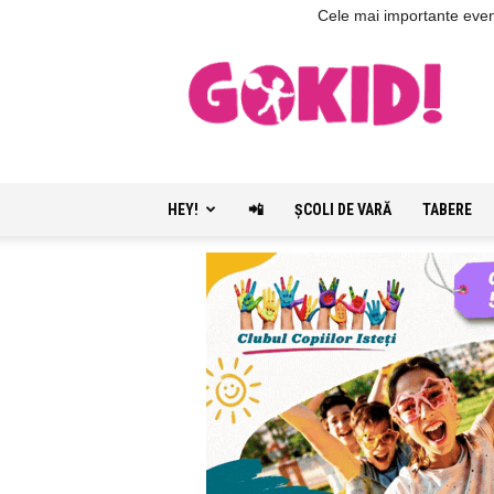
Cele mai importante evenim
HEY!
📲
ŞCOLI DE VARĂ
TABERE