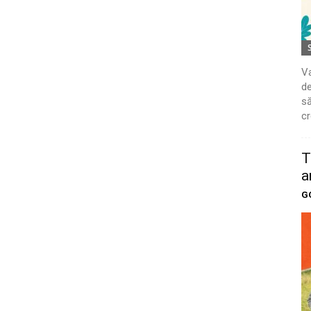
Va
de
să
cr
T
a
G