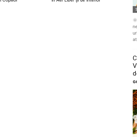
l Copiilor
în Aer Liber şi de Interior
🌞
ne
ur
at
C
V
d
G