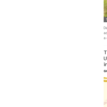
Di
ad
a 
T
U
î
G