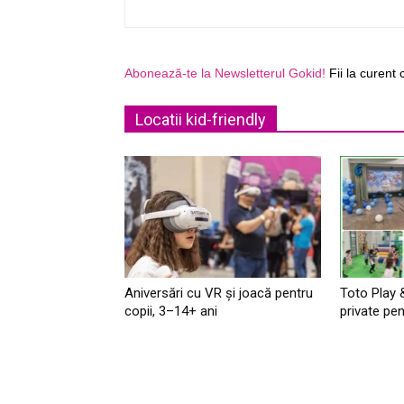
Abonează-te la Newsletterul Gokid!
Fii la curent 
Locatii kid-friendly
Aniversări cu VR și joacă pentru
Toto Play 
copii, 3–14+ ani
private pen