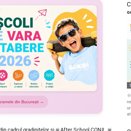
C
G
🌞
ne
gramele din București →
ur
at
 din cadrul gradinitelor si ai After School CONIL, ai