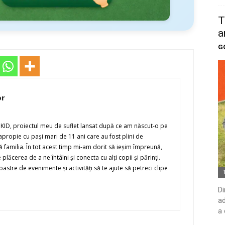
T
a
G
or
OKID, proiectul meu de suflet lansat după ce am născut-o pe
ropie cu paşi mari de 11 ani care au fost plini de
 familia. În tot acest timp mi-am dorit să ieşim împreună,
plăcerea de a ne întâlni şi conecta cu alţi copii şi părinţi.
stre de evenimente şi activităţi să te ajute să petreci clipe
Di
ad
a 