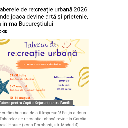
aberele de re:creație urbană 2026:
nde joaca devine artă și prietenie,
n inima Bucureștiului
OKID
Tabere pentru Copii si Sejururi pentru Familii
:creăm bucuria de a fi împreună! Ediția a doua
Taberelor de re:creație urbană revine la Carolia
cial House (zona Dorobanți, str. Madrid 4)....