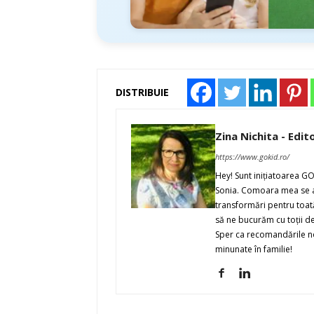
DISTRIBUIE
Zina Nichita - Edit
https://www.gokid.ro/
Hey! Sunt iniţiatoarea G
Sonia. Comoara mea se ap
transformări pentru toată
să ne bucurăm cu toţii de 
Sper ca recomandările noa
minunate în familie!