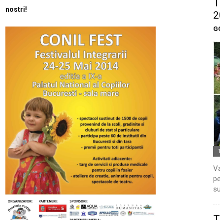
T
nostri!
2
G
Va
pe
su
T