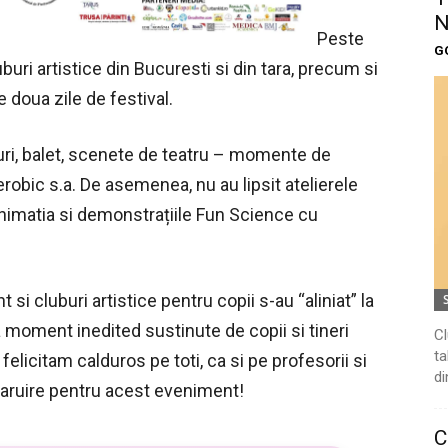
N
Peste
G
uburi artistice din Bucuresti si din tara, precum si
e doua zile de festival.
ri, balet, scenete de teatru – momente de
robic s.a. De asemenea, nu au lipsit atelierele
 animatia si demonstrațiile Fun Science cu
 si cluburi artistice pentru copii s-au “aliniat” la
a moment inedited sustinute de copii si tineri
Cl
ta
Ii felicitam calduros pe toti, ca si pe profesorii si
di
 daruire pentru acest eveniment!
C