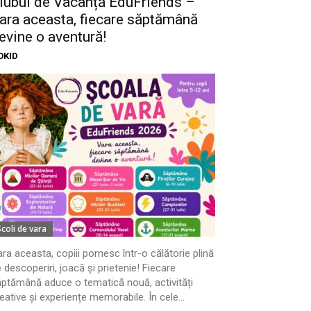
lubul de Vacanță EduFriends –
ara aceasta, fiecare săptămână
evine o aventură!
OKID
Scoli de vara
ra aceasta, copiii pornesc într-o călătorie plină
 descoperiri, joacă și prietenie! Fiecare
ptămână aduce o tematică nouă, activități
eative și experiențe memorabile. În cele...