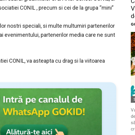
C
ociatiei CONIL , precum si cei de la grupa “mini”
V
d
G
atilor nostri speciali, si multe multumiri partenerilor
ai evenimentului, partenerilor media care ne sunt
tiei CONIL, va asteapta cu drag si la viitoarea
Va
de
să
cr