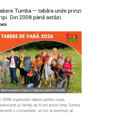
abere Tumba — tabăra unde prinzi
ripi. Din 2008 până astăzi
OKID
Tabere pentru Copii si Sejururi pentru Familii
n 2008 organizăm tabere pentru copii,
olescenți și familii, iar în tot acest timp Tumba
devenit o comunitate: un loc al aventurii, al...