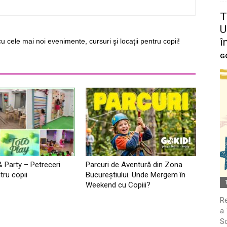
T
U
î
cu cele mai noi evenimente, cursuri şi locaţii pentru copii!
G
& Party – Petreceri
Parcuri de Aventură din Zona
tru copii
Bucureştiului. Unde Mergem în
Weekend cu Copiii?
Re
a 
So