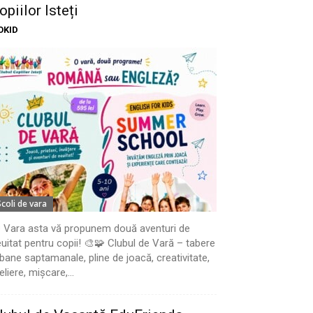
opiilor Isteți
OKID
Scoli de vara
 Vara asta vă propunem două aventuri de
uitat pentru copii! 🎨🧩 Clubul de Vară – tabere
bane saptamanale, pline de joacă, creativitate,
eliere, mișcare,...