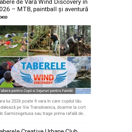
abere de Vară Wind Discovery în
026 – MTB, paintball și aventură
OKID
Tabere pentru Copii si Sejururi pentru Familii
ra lui 2026 poate fi vara în care copilul tău
dalează pe Via Transilvanica, doarme la cort
b Sarmizegetusa sau trage prima rafală de...
aberele Creative Urbane Club