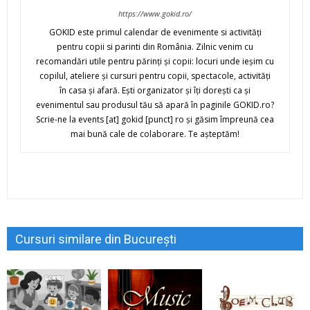
https://www.gokid.ro/
GOKID este primul calendar de evenimente si activităţi
pentru copii si parinti din România. Zilnic venim cu
recomandări utile pentru părinţi şi copii: locuri unde ieşim cu
copilul, ateliere şi cursuri pentru copii, spectacole, activităţi
în casa şi afară. Eşti organizator şi îţi doreşti ca şi
evenimentul sau produsul tău să apară în paginile GOKID.ro?
Scrie-ne la events [at] gokid [punct] ro şi găsim împreună cea
mai bună cale de colaborare. Te aşteptăm!
Cursuri similare din București