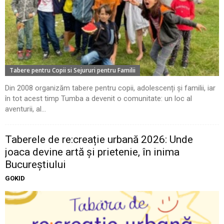
Tabere pentru Copii si Sejururi pentru Familii
Din 2008 organizăm tabere pentru copii, adolescenți și familii, iar
în tot acest timp Tumba a devenit o comunitate: un loc al
aventurii, al...
Taberele de re:creație urbană 2026: Unde
joaca devine artă și prietenie, în inima
Bucureștiului
GOKID