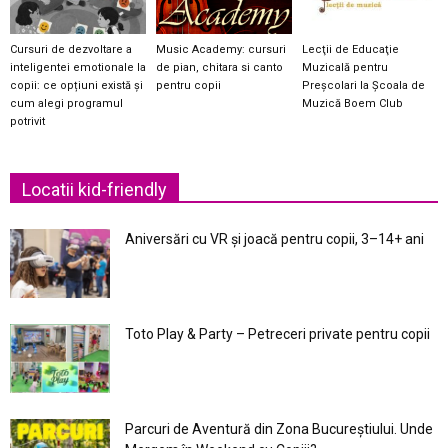
Cursuri de dezvoltare a
Music Academy: cursuri
Lecţii de Educaţie
inteligentei emotionale la
de pian, chitara si canto
Muzicală pentru
copii: ce opțiuni există și
pentru copii
Preşcolari la Şcoala de
cum alegi programul
Muzică Boem Club
potrivit
Locatii kid-friendly
Aniversări cu VR și joacă pentru copii, 3–14+ ani
Toto Play & Party – Petreceri private pentru copii
Parcuri de Aventură din Zona Bucureştiului. Unde