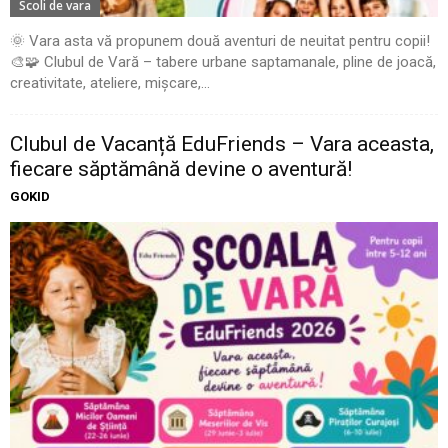
Scoli de vara
🌞 Vara asta vă propunem două aventuri de neuitat pentru copii!
🎨🧩 Clubul de Vară – tabere urbane saptamanale, pline de joacă,
creativitate, ateliere, mișcare,...
Clubul de Vacanță EduFriends – Vara aceasta,
fiecare săptămână devine o aventură!
GOKID