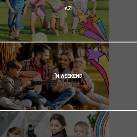
AZI
ÎN WEEKEND