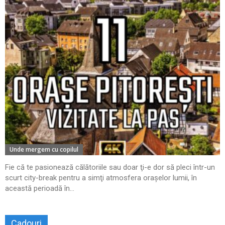
Unde mergem cu copilul
Fie că te pasionează călătoriile sau doar ţi-e dor să pleci într-un
scurt city-break pentru a simţi atmosfera oraşelor lumii, în
această perioadă în...
Cadouri