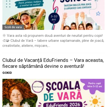
Scoli de vara
🌞 Vara asta vă propunem două aventuri de neuitat pentru copii!
🎨🧩 Clubul de Vară – tabere urbane saptamanale, pline de joacă,
creativitate, ateliere, mișcare,...
Clubul de Vacanță EduFriends – Vara aceasta,
fiecare săptămână devine o aventură!
GOKID