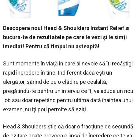
Descopera noul Head & Shoulders Instant Relief si
bucura-te de rezultatele p
e care le vezi şi le simţi
imediat! Pentru că timpul nu aşteaptă!
Sunt momente în viaţă în care ai nevoie să îţi recâştigi
rapid încredere în tine. Indiferent dacă eşti un
alergător, sărind de pe o clădire pe cealaltă,
pregătindu-te pentru un interviu ce îţi va aduce un nou
job sau doar repetând pentru ultima dată înaintea unui
examen, nu îţi poţi permite să eziţi.
Head & Shoulders ştie că doar o fracțiune de secundă
de ezitare poate provoca o lipsă de încredere ce te va