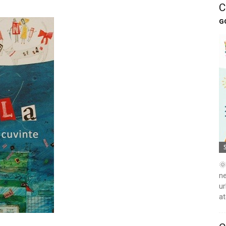
C
G
🌞
ne
ur
at