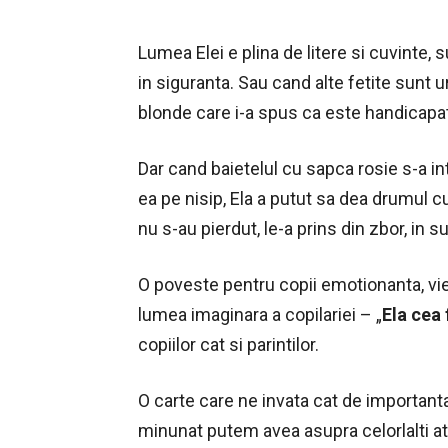
Lumea Elei e plina de litere si cuvinte,
in siguranta. Sau cand alte fetite sunt 
blonde care i-a spus ca este handicapat
Dar cand baietelul cu sapca rosie s-a int
ea pe nisip, Ela a putut sa dea drumul c
nu s-au pierdut, le-a prins din zbor, in s
O poveste pentru copii emotionanta, vie, 
lumea imaginara a copilariei – „
Ela cea 
copiilor cat si parintilor.
O carte care ne invata cat de importan
minunat putem avea asupra celorlalti 