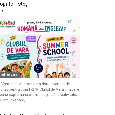
opiilor Isteți
OKID
Scoli de vara
 Vara asta vă propunem două aventuri de
uitat pentru copii! 🎨🧩 Clubul de Vară – tabere
bane saptamanale, pline de joacă, creativitate,
eliere, mișcare,...