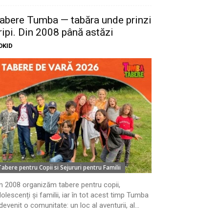
abere Tumba — tabăra unde prinzi
ripi. Din 2008 până astăzi
OKID
Tabere pentru Copii si Sejururi pentru Familii
n 2008 organizăm tabere pentru copii,
olescenți și familii, iar în tot acest timp Tumba
devenit o comunitate: un loc al aventurii, al...