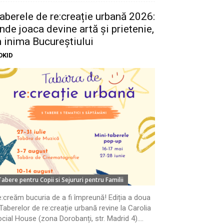
aberele de re:creație urbană 2026:
nde joaca devine artă și prietenie,
n inima Bucureștiului
OKID
Tabere pentru Copii si Sejururi pentru Familii
:creăm bucuria de a fi împreună! Ediția a doua
Taberelor de re:creație urbană revine la Carolia
cial House (zona Dorobanți, str. Madrid 4)....