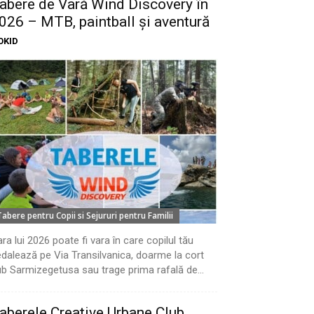
abere de Vară Wind Discovery în
026 – MTB, paintball și aventură
OKID
Tabere pentru Copii si Sejururi pentru Familii
ra lui 2026 poate fi vara în care copilul tău
dalează pe Via Transilvanica, doarme la cort
b Sarmizegetusa sau trage prima rafală de...
aberele Creative Urbane Club