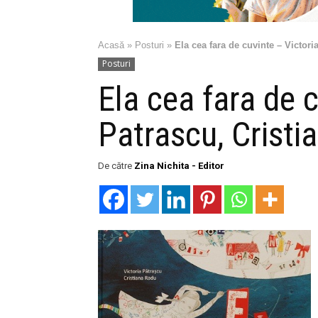
Acasă
»
Posturi
»
Ela cea fara de cuvinte – Victori
Posturi
Ela cea fara de 
Patrascu, Cristi
De către
Zina Nichita - Editor