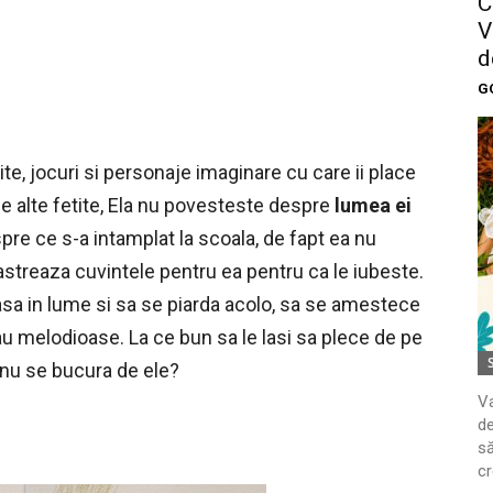
C
V
d
G
dite, jocuri si personaje imaginare cu care ii place
 alte fetite, Ela nu povesteste despre
lumea ei
pre ce s-a intamplat la scoala, de fapt ea nu
streaza cuvintele pentru ea pentru ca le iubeste.
iasa in lume si sa se piarda acolo, sa se amestece
au melodioase. La ce bun sa le lasi sa plece de pe
 nu se bucura de ele?
Va
de
să
cr