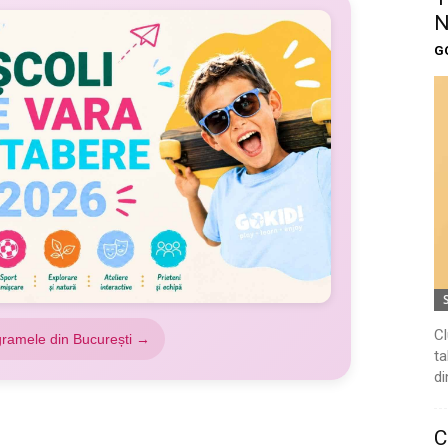
N
G
Cl
gramele din București →
ta
di
C