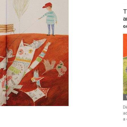
T
a
G
Di
ad
a 