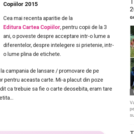
T
Copiilor 2015
2
Cea mai recenta aparitie de la
G
Editura Cartea Copiilor
, pentru copii de la 3
ani, o poveste despre acceptare intr-o lume a
diferentelor, despre intelegere si prietenie, intr-
o lume plina de etichete.
e la campania de lansare / promovare de pe
or pentru aceasta carte. Mi-a placut din poze
dit ca trebuie sa fie o carte deosebita, eram tare
etita…
Va
pe
su
T