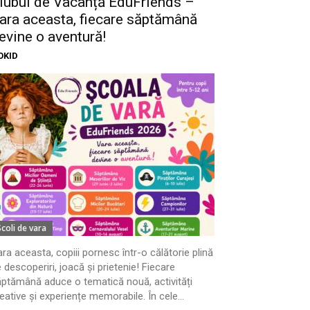
lubul de Vacanță EduFriends –
ara aceasta, fiecare săptămână
evine o aventură!
OKID
Scoli de vara
ra aceasta, copiii pornesc într-o călătorie plină
 descoperiri, joacă și prietenie! Fiecare
ptămână aduce o tematică nouă, activități
eative și experiențe memorabile. În cele...