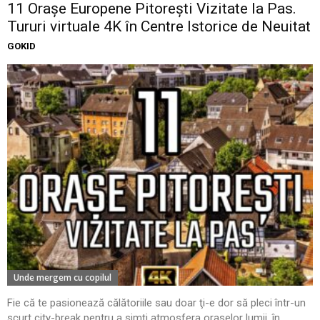
11 Oraşe Europene Pitoreşti Vizitate la Pas.
Tururi virtuale 4K în Centre Istorice de Neuitat
GOKID
Unde mergem cu copilul
Fie că te pasionează călătoriile sau doar ţi-e dor să pleci într-un
scurt city-break pentru a simţi atmosfera oraşelor lumii, în