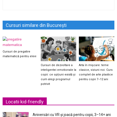
Cursuri similare din București
Cursuri de pregatire
matematică pentru elevi
Cursuri de dezvoltare a
Arta în mișcare: teme
inteligentei emotionale la
clasice, viziuni noi. Curs
copii: ce opțiuni există și
complet de arte plastice
cum alegi programul
pentru copii 7–12 ani
potrivit
Locatii kid-friendly
Aniversări cu VR și joacă pentru copii, 3–14+ ani