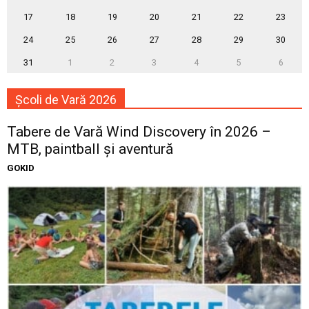
17
18
19
20
21
22
23
24
25
26
27
28
29
30
31
1
2
3
4
5
6
Școli de Vară 2026
Tabere de Vară Wind Discovery în 2026 –
MTB, paintball și aventură
GOKID