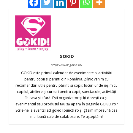
GOKID
https://www.gokid.ro/
GOKID este primul calendar de evenimente si activităţi
pentru copii si parinti din România. Zilnic venim cu
recomandări utile pentru părinţi şi copii: locuri unde ieşim cu
copilul, ateliere şi cursuri pentru copii, spectacole, activităţi
în casa şi afară. Eşti organizator şi îţi doreşti ca şi
evenimentul sau produsul tău să apară în paginile GOKID.ro?
Scrie-ne la events [at] gokid [punct] ro şi găsim împreună cea
mai bună cale de colaborare. Te aşteptăm!