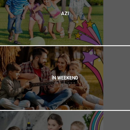
AZI
ÎN WEEKEND