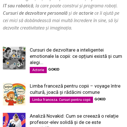
IT sau robotică
, la care poate construi și programa roboți.
Cursuri de dezvoltare personală
și de
actorie
ce îi ajută pe
cei mici să dobândească mai multă încredere în sine, să își
dezvolte creativitatea și imaginația.
Cursuri de dezvoltare a inteligentei
emotionale la copii: ce opțiuni există și cum
alegi...
GOKID
Actorie
Limba franceză pentru copii – voyage între
cultură, joacă și rădăcini comune
GOKID
Limba franceza. Cursuri pentru copii
Analiză Novakid: Cum se creează o relație
profesor-elev solidă și de ce este