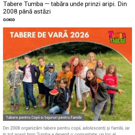
Tabere Tumba — tabăra unde prinzi aripi. Din
2008 până astăzi
GOKID
Tabere pentru Copii si Sejururi pentru Familii
Din 2008 organizăm tabere pentru copii, adolescenți și familii, iar
în tot acest timp Tumba a devenit o comunitate: un loc al