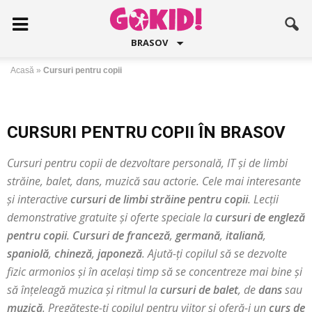
BRASOV
Acasă
»
Cursuri pentru copii
CURSURI PENTRU COPII ÎN BRASOV
Cursuri pentru copii de dezvoltare personală, IT și de limbi
străine, balet, dans, muzică sau actorie.
Cele mai interesante
și interactive
cursuri de limbi străine pentru copii
. Lecții
demonstrative gratuite și oferte speciale la
cursuri de engleză
pentru copii
.
Cursuri de franceză
,
germană
,
italiană
,
spaniolă
,
chineză
,
japoneză
. Ajută-ți copilul să se dezvolte
fizic armonios și în același timp să se concentreze mai bine și
să înțeleagă muzica și ritmul la
cursuri de balet
, de
dans
sau
muzică
. Pregătește-ți copilul pentru viitor și oferă-i un
curs de