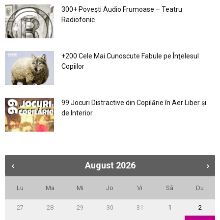
300+ Povești Audio Frumoase – Teatru
Radiofonic
+200 Cele Mai Cunoscute Fabule pe Înţelesul
Copiilor
99 Jocuri Distractive din Copilărie în Aer Liber şi
de Interior
August
2026
Lu
Ma
Mi
Jo
Vi
Sâ
Du
27
28
29
30
31
1
2