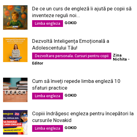
De ce un curs de engleză îi ajută pe copii să
inventeze reguli noi...
GOKID
Limba engleza
Dezvoltă Inteligența Emoțională a
Adolescentului Tău!
Zina
Dezvoltare personala. Cursuri pentru copii
Nichita -
Editor
Cum să înveți repede limba engleză 10
sfaturi practice
GOKID
Limba engleza
Copiii îndrăgesc engleza pentru începători la
cursurile Novakid
GOKID
Limba engleza