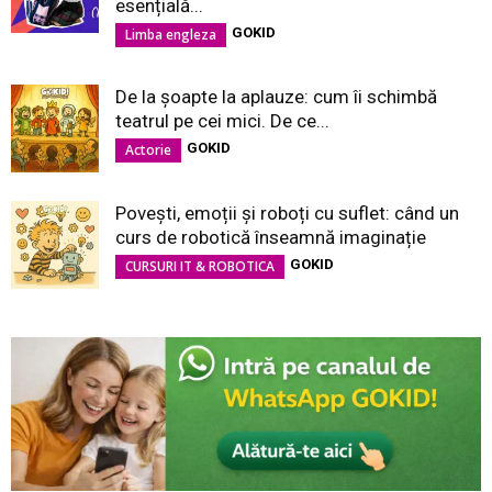
esențială...
GOKID
Limba engleza
De la șoapte la aplauze: cum îi schimbă
teatrul pe cei mici. De ce...
GOKID
Actorie
Povești, emoții și roboți cu suflet: când un
curs de robotică înseamnă imaginație
GOKID
CURSURI IT & ROBOTICA