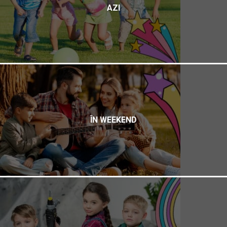
AZI
ÎN WEEKEND