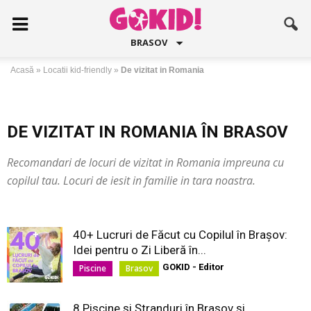
BRASOV
Acasă
»
Locatii kid-friendly
»
De vizitat in Romania
DE VIZITAT IN ROMANIA ÎN BRASOV
Recomandari de locuri de vizitat in Romania impreuna cu
copilul tau. Locuri de iesit in familie in tara noastra.
40+ Lucruri de Făcut cu Copilul în Brașov:
Idei pentru o Zi Liberă în...
GOKID - Editor
Piscine
Brasov
8 Piscine și Ștranduri în Brașov și