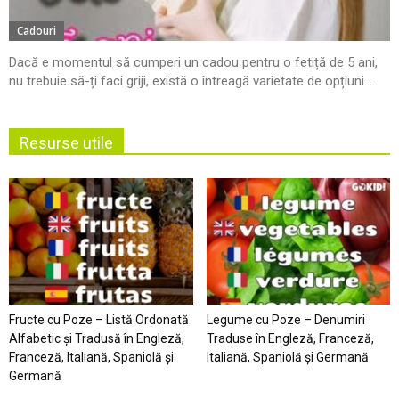
Cadouri
Dacă e momentul să cumperi un cadou pentru o fetiță de 5 ani,
nu trebuie să-ți faci griji, există o întreagă varietate de opțiuni...
Resurse utile
Fructe cu Poze – Listă Ordonată
Legume cu Poze – Denumiri
Alfabetic şi Tradusă în Engleză,
Traduse în Engleză, Franceză,
Franceză, Italiană, Spaniolă şi
Italiană, Spaniolă şi Germană
Germană