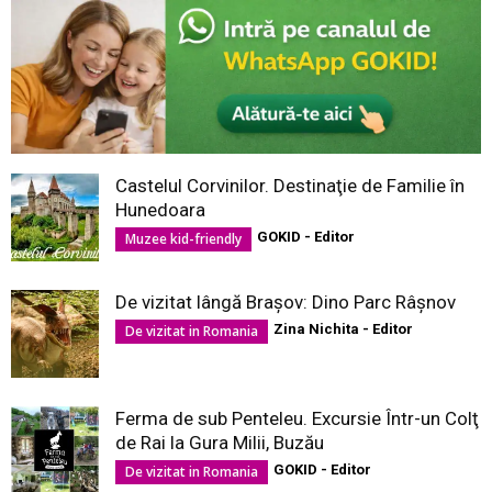
Castelul Corvinilor. Destinaţie de Familie în
Hunedoara
GOKID - Editor
Muzee kid-friendly
De vizitat lângă Brașov: Dino Parc Râșnov
Zina Nichita - Editor
De vizitat in Romania
Ferma de sub Penteleu. Excursie Într-un Colţ
de Rai la Gura Milii, Buzău
GOKID - Editor
De vizitat in Romania