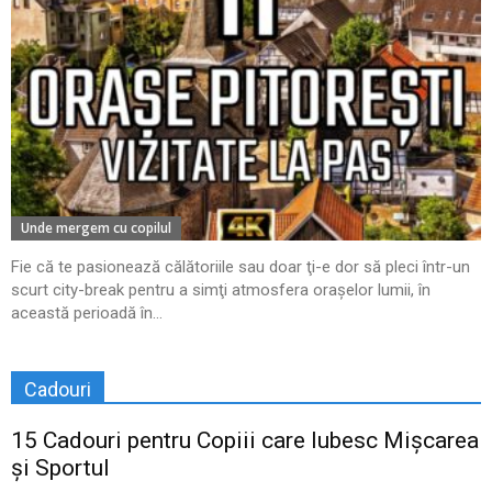
Unde mergem cu copilul
Fie că te pasionează călătoriile sau doar ţi-e dor să pleci într-un
scurt city-break pentru a simţi atmosfera oraşelor lumii, în
această perioadă în...
Cadouri
15 Cadouri pentru Copiii care Iubesc Mișcarea
și Sportul