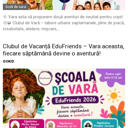
Scoli de vara
🌞 Vara asta vă propunem două aventuri de neuitat pentru copii!
🎨🧩 Clubul de Vară – tabere urbane saptamanale, pline de joacă,
creativitate, ateliere, mișcare,...
Clubul de Vacanță EduFriends – Vara aceasta,
fiecare săptămână devine o aventură!
GOKID