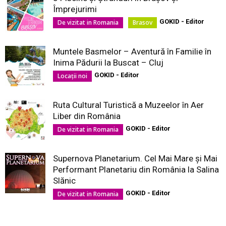
Împrejurimi
GOKID - Editor
De vizitat in Romania
Brasov
Muntele Basmelor – Aventură în Familie în
Inima Pădurii la Buscat – Cluj
GOKID - Editor
Locaţii noi
Ruta Cultural Turistică a Muzeelor în Aer
Liber din România
GOKID - Editor
De vizitat in Romania
Supernova Planetarium. Cel Mai Mare și Mai
Performant Planetariu din România la Salina
Slănic
GOKID - Editor
De vizitat in Romania