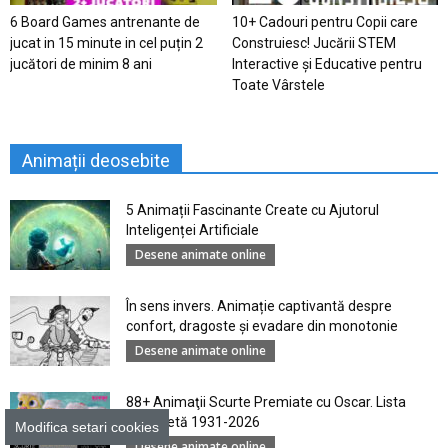
6 Board Games antrenante de
10+ Cadouri pentru Copii care
jucat in 15 minute in cel puțin 2
Construiesc! Jucării STEM
jucători de minim 8 ani
Interactive și Educative pentru
Toate Vârstele
Animații deosebite
5 Animații Fascinante Create cu Ajutorul
Inteligenței Artificiale
Desene animate online
În sens invers. Animație captivantă despre
confort, dragoste și evadare din monotonie
Desene animate online
88+ Animaţii Scurte Premiate cu Oscar. Lista
Completă 1931-2026
Modifica setari cookies
Desene animate online