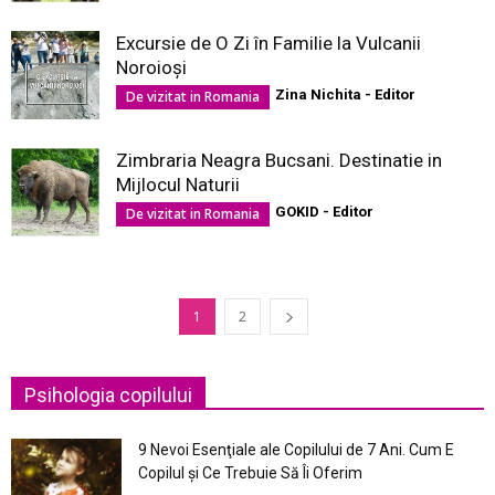
Excursie de O Zi în Familie la Vulcanii
Noroioşi
Zina Nichita - Editor
De vizitat in Romania
Zimbraria Neagra Bucsani. Destinatie in
Mijlocul Naturii
GOKID - Editor
De vizitat in Romania
1
2
Psihologia copilului
9 Nevoi Esenţiale ale Copilului de 7 Ani. Cum E
Copilul şi Ce Trebuie Să Îi Oferim