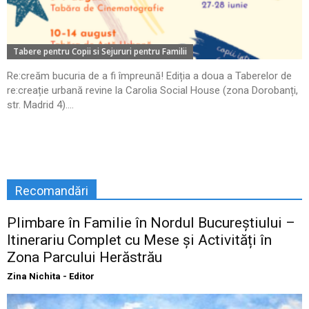
Tabere pentru Copii si Sejururi pentru Familii
Re:creăm bucuria de a fi împreună! Ediția a doua a Taberelor de
re:creație urbană revine la Carolia Social House (zona Dorobanți,
str. Madrid 4)....
Recomandări
Plimbare în Familie în Nordul Bucureștiului –
Itinerariu Complet cu Mese și Activități în
Zona Parcului Herăstrău
Zina Nichita - Editor