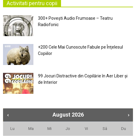
Activitati pentru copii
300+ Povești Audio Frumoase – Teatru
Radiofonic
+200 Cele Mai Cunoscute Fabule pe Înţelesul
Copiilor
99 Jocuri Distractive din Copilărie în Aer Liber şi
de Interior
August
2026
Lu
Ma
Mi
Jo
Vi
Sâ
Du