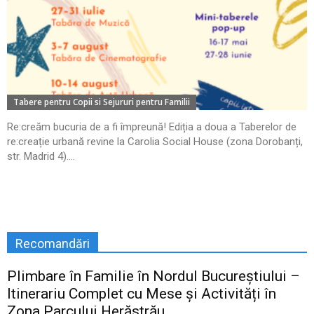
Tabere pentru Copii si Sejururi pentru Familii
Re:creăm bucuria de a fi împreună! Ediția a doua a Taberelor de
re:creație urbană revine la Carolia Social House (zona Dorobanți,
str. Madrid 4)....
Recomandări
Plimbare în Familie în Nordul Bucureștiului –
Itinerariu Complet cu Mese și Activități în
Zona Parcului Herăstrău