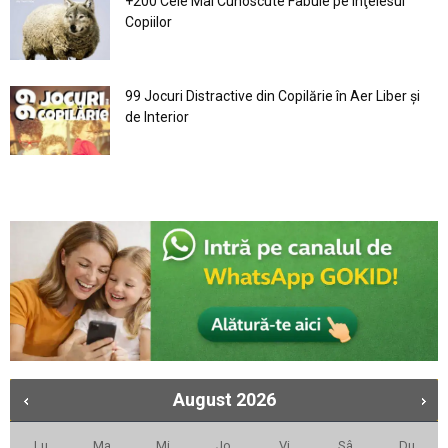
+200 Cele Mai Cunoscute Fabule pe Înţelesul
Copiilor
99 Jocuri Distractive din Copilărie în Aer Liber şi
de Interior
August
2026
Lu
Ma
Mi
Jo
Vi
Sâ
Du