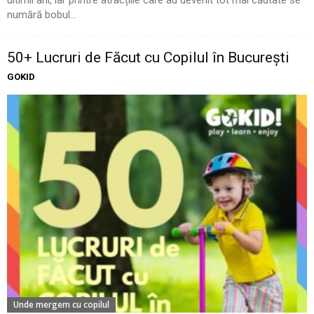
ultimii ani, iar printre atracțiile care au devenit tot mai căutate se
numără bobul...
50+ Lucruri de Făcut cu Copilul în București
GOKID
Unde mergem cu copilul