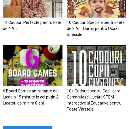
14 Cadouri Perfecte pentru Fete
10 Cadouri Speciale pentru Fete
de 4 Ani
de 3 Ani. Daruri pentru Ocazii
Speciale
6 Board Games antrenante de
10+ Cadouri pentru Copii care
jucat in 15 minute in cel puțin 2
Construiesc! Jucării STEM
jucători de minim 8 ani
Interactive și Educative pentru
Toate Vârstele