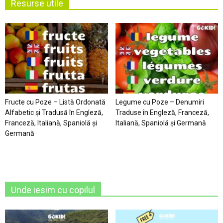
Resurse utile
Fructe cu Poze – Listă Ordonată
Legume cu Poze – Denumiri
Alfabetic şi Tradusă în Engleză,
Traduse în Engleză, Franceză,
Franceză, Italiană, Spaniolă şi
Italiană, Spaniolă şi Germană
Germană
Unde iesim cu copilul