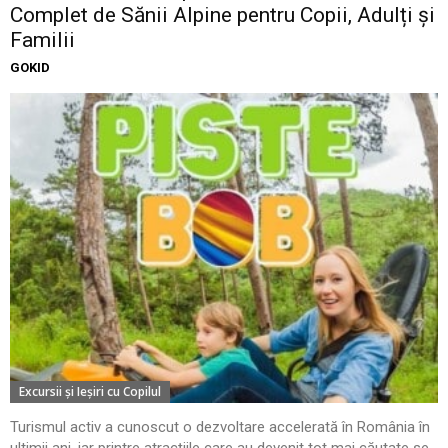
Complet de Sănii Alpine pentru Copii, Adulți și
Familii
GOKID
Excursii şi Ieşiri cu Copilul
Turismul activ a cunoscut o dezvoltare accelerată în România în