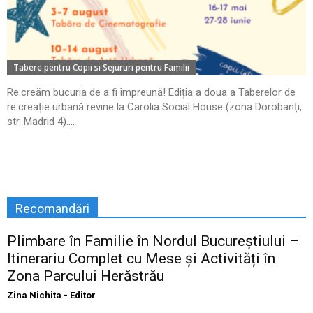
Tabere pentru Copii si Sejururi pentru Familii
Re:creăm bucuria de a fi împreună! Ediția a doua a Taberelor de
re:creație urbană revine la Carolia Social House (zona Dorobanți,
str. Madrid 4)....
Recomandări
Plimbare în Familie în Nordul Bucureștiului –
Itinerariu Complet cu Mese și Activități în
Zona Parcului Herăstrău
Zina Nichita - Editor