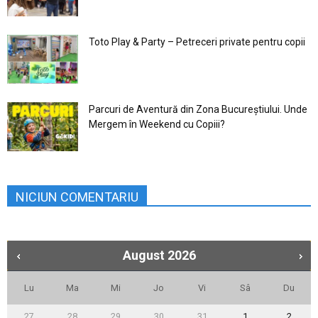
Toto Play & Party – Petreceri private pentru copii
Parcuri de Aventură din Zona Bucureştiului. Unde
Mergem în Weekend cu Copiii?
NICIUN COMENTARIU
August
2026
Lu
Ma
Mi
Jo
Vi
Sâ
Du
27
28
29
30
31
1
2