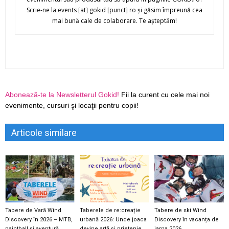
Scrie-ne la events [at] gokid [punct] ro şi găsim împreună cea
mai bună cale de colaborare. Te aşteptăm!
Abonează-te la Newsletterul Gokid!
Fii la curent cu cele mai noi
evenimente, cursuri şi locaţii pentru copii!
Articole similare
Tabere de Vară Wind
Taberele de re:creație
Tabere de ski Wind
Discovery în 2026 – MTB,
urbană 2026: Unde joaca
Discovery în vacanța de
paintball și aventură
devine artă și prietenie,
iarna 2026