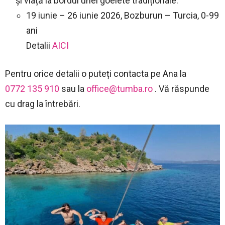
și viață la bordul unei goelete tradiționale.
19 iunie – 26 iunie 2026, Bozburun – Turcia, 0-99
ani
Detalii
AICI
Pentru orice detalii o puteți contacta pe Ana la
0772 135 910
sau la
office@tumba.ro
. Vă răspunde
cu drag la întrebări.