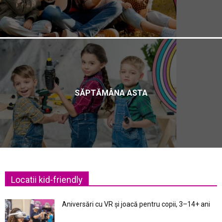
SĂPTĂMÂNA ASTA
Locatii kid-friendly
Aniversări cu VR și joacă pentru copii, 3–14+ ani