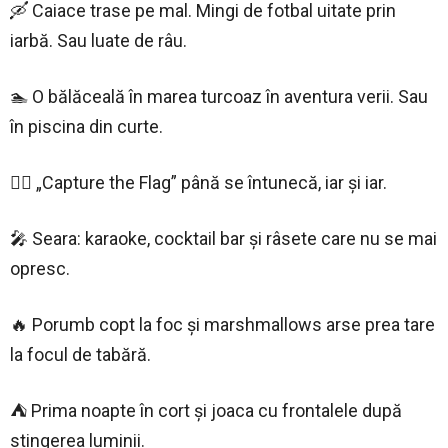
🛶 Caiace trase pe mal. Mingi de fotbal uitate prin
iarbă. Sau luate de râu.
🏊 O bălăceală în marea turcoaz în aventura verii. Sau
în piscina din curte.
🏴‍☠️ „Capture the Flag” până se întunecă, iar și iar.
🎤 Seara: karaoke, cocktail bar și râsete care nu se mai
opresc.
🔥 Porumb copt la foc și marshmallows arse prea tare
la focul de tabără.
⛺ Prima noapte în cort și joaca cu frontalele după
stingerea luminii.