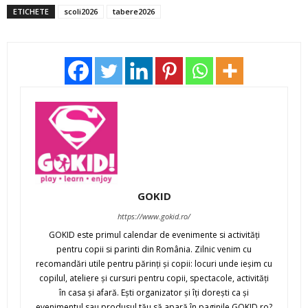
ETICHETE
scoli2026
tabere2026
GOKID
https://www.gokid.ro/
GOKID este primul calendar de evenimente si activităţi
pentru copii si parinti din România. Zilnic venim cu
recomandări utile pentru părinţi şi copii: locuri unde ieşim cu
copilul, ateliere şi cursuri pentru copii, spectacole, activităţi
în casa şi afară. Eşti organizator şi îţi doreşti ca şi
evenimentul sau produsul tău să apară în paginile GOKID.ro?