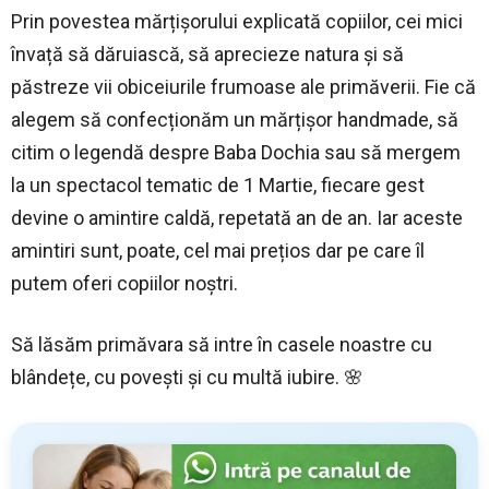
Prin povestea mărțișorului explicată copiilor, cei mici
învață să dăruiască, să aprecieze natura și să
păstreze vii obiceiurile frumoase ale primăverii. Fie că
alegem să confecționăm un mărțișor handmade, să
citim o legendă despre Baba Dochia sau să mergem
la un spectacol tematic de 1 Martie, fiecare gest
devine o amintire caldă, repetată an de an. Iar aceste
amintiri sunt, poate, cel mai prețios dar pe care îl
putem oferi copiilor noștri.
Să lăsăm primăvara să intre în casele noastre cu
blândețe, cu povești și cu multă iubire. 🌸