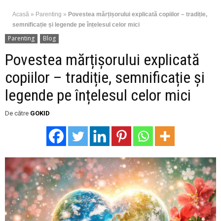
Acasă
»
Parenting
»
Povestea mărțișorului explicată copiilor – tradiție,
semnificație și legende pe înțelesul celor mici
Parenting
Blog
Povestea mărțișorului explicată
copiilor – tradiție, semnificație și
legende pe înțelesul celor mici
De către
GOKID