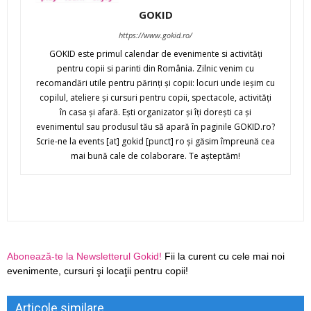
GOKID
https://www.gokid.ro/
GOKID este primul calendar de evenimente si activităţi
pentru copii si parinti din România. Zilnic venim cu
recomandări utile pentru părinţi şi copii: locuri unde ieşim cu
copilul, ateliere şi cursuri pentru copii, spectacole, activităţi
în casa şi afară. Eşti organizator şi îţi doreşti ca şi
evenimentul sau produsul tău să apară în paginile GOKID.ro?
Scrie-ne la events [at] gokid [punct] ro şi găsim împreună cea
mai bună cale de colaborare. Te aşteptăm!
Abonează-te la Newsletterul Gokid!
Fii la curent cu cele mai noi
evenimente, cursuri şi locaţii pentru copii!
Articole similare