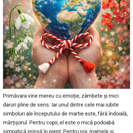
Primăvara vine mereu cu emoție, zâmbete și mici
daruri pline de sens. Iar unul dintre cele mai iubite
simboluri ale începutului de martie este, fără îndoială,
mărțișorul. Pentru copii, el este o mică podoabă
simpatică prinsă în piept. Pentru noi, mamele și