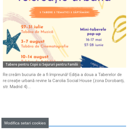
Tabere pentru Copii si Sejururi pentru Familii
Re:creăm bucuria de a fi împreună! Ediția a doua a Taberelor de
re:creație urbană revine la Carolia Social House (zona Dorobanți,
str. Madrid 4)....
Recomandări
Modifica setari cookies