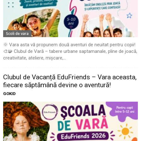
Scoli de vara
🌞 Vara asta vă propunem două aventuri de neuitat pentru copii!
🎨🧩 Clubul de Vară – tabere urbane saptamanale, pline de joacă,
creativitate, ateliere, mișcare,...
Clubul de Vacanță EduFriends – Vara aceasta,
fiecare săptămână devine o aventură!
GOKID