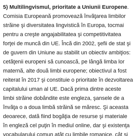
5) Multilingvismul, prioritate a Uniunii Europene
.
Comisia Europeană promovează învăţarea limbilor
străine şi diversitatea lingvistică în Europa, tocmai
pentru a creşte angajabilitatea şi competitivitatea
forţei de muncă din UE. Încă din 2002, şefii de stat şi
de guvern din Uniune au stabilit un obiectiv ambiţios:
cetăţenii europeni să cunoască, pe lângă limba lor
maternă, alte două limbi europene; obiectivul a fost
reiterat în 2017 şi constituie o prioritate în dezvoltarea
capitalului uman al UE. Dacă prima dintre aceste
limbi străine dobândite este engleza, şansele de a
învăţa o a doua limbă străină se măresc. Şi aceasta
deoarece, dată fiind bogăţia de resurse şi materiale
în engleză cel puţin în mediul online, dar şi existenţa
vocabularului comun atât cu limbile romanice, cât şi