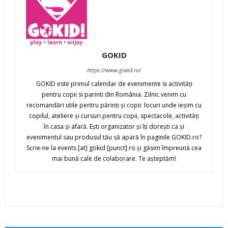
GOKID
https://www.gokid.ro/
GOKID este primul calendar de evenimente si activităţi
pentru copii si parinti din România. Zilnic venim cu
recomandări utile pentru părinţi şi copii: locuri unde ieşim cu
copilul, ateliere şi cursuri pentru copii, spectacole, activităţi
în casa şi afară. Eşti organizator şi îţi doreşti ca şi
evenimentul sau produsul tău să apară în paginile GOKID.ro?
Scrie-ne la events [at] gokid [punct] ro şi găsim împreună cea
mai bună cale de colaborare. Te aşteptăm!