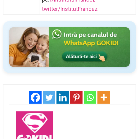
twitter/InstitutFrancez