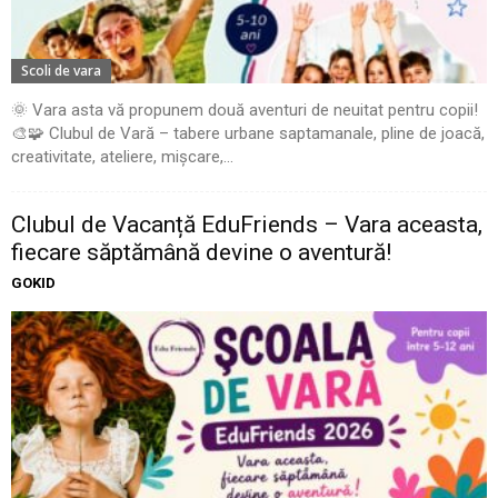
Scoli de vara
🌞 Vara asta vă propunem două aventuri de neuitat pentru copii!
🎨🧩 Clubul de Vară – tabere urbane saptamanale, pline de joacă,
creativitate, ateliere, mișcare,...
Clubul de Vacanță EduFriends – Vara aceasta,
fiecare săptămână devine o aventură!
GOKID