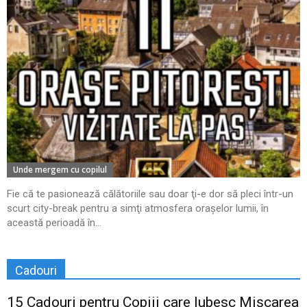
Unde mergem cu copilul
Fie că te pasionează călătoriile sau doar ţi-e dor să pleci într-un
scurt city-break pentru a simţi atmosfera oraşelor lumii, în
această perioadă în...
Cadouri
15 Cadouri pentru Copiii care Iubesc Mișcarea