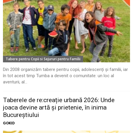
Tabere pentru Copii si Sejururi pentru Familii
Din 2008 organizăm tabere pentru copii, adolescenți și familii, iar
în tot acest timp Tumba a devenit o comunitate: un loc al
aventurii, al...
Taberele de re:creație urbană 2026: Unde
joaca devine artă și prietenie, în inima
Bucureștiului
GOKID