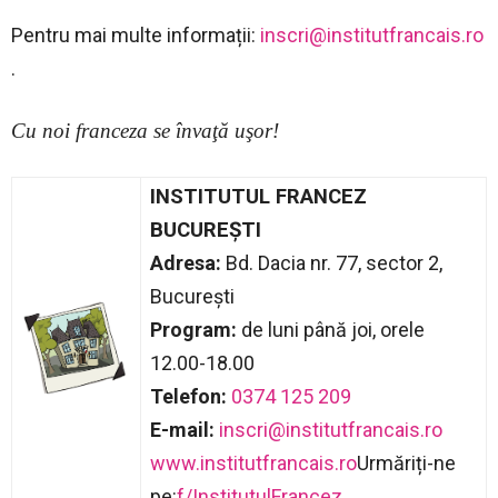
Pentru mai multe informații:
inscri@institutfrancais.ro
.
Cu noi franceza se învaţă uşor!
INSTITUTUL FRANCEZ
BUCUREȘTI
Adresa:
Bd. Dacia nr. 77, sector 2,
București
Program:
de luni până joi, orele
12.00-18.00
Telefon:
0374 125 209
E-mail:
inscri@institutfrancais.ro
www.institutfrancais.ro
Urmăriți-ne
pe:
f/InstitutulFrancez