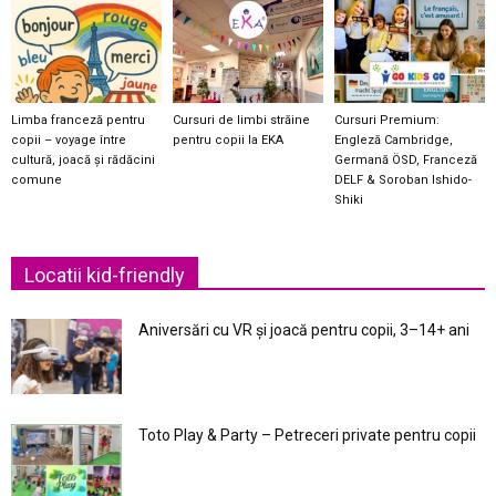
Limba franceză pentru
Cursuri de limbi străine
Cursuri Premium:
copii – voyage între
pentru copii la EKA
Engleză Cambridge,
cultură, joacă și rădăcini
Germană ÖSD, Franceză
comune
DELF & Soroban Ishido-
Shiki
Locatii kid-friendly
Aniversări cu VR și joacă pentru copii, 3–14+ ani
Toto Play & Party – Petreceri private pentru copii