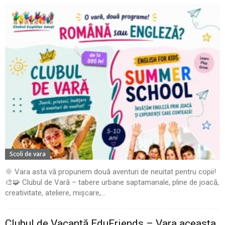
Scoli de vara
🌞 Vara asta vă propunem două aventuri de neuitat pentru copii!
🎨🧩 Clubul de Vară – tabere urbane saptamanale, pline de joacă,
creativitate, ateliere, mișcare,...
Clubul de Vacanță EduFriends – Vara aceasta,