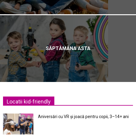
SĂPTĂMÂNA ASTA
Locatii kid-friendly
Aniversări cu VR și joacă pentru copii, 3–14+ ani