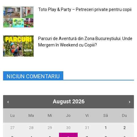
Toto Play & Party – Petreceri private pentru copii
Parcuri de Aventură din Zona Bucureştiului. Unde
Mergem în Weekend cu Copiii?
NICIUN COMENTARIU
August
2026
Lu
Ma
Mi
Jo
Vi
Sâ
Du
27
28
29
30
31
1
2