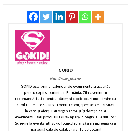
GOKID
https://www.gokid.ro/
GOKID este primul calendar de evenimente si activităţi
pentru copii si parinti din România. Zilnic venim cu
recomandări utile pentru părinţi şi copii: locuri unde ieşim cu
copilul, ateliere şi cursuri pentru copii, spectacole, activităţi
în casa şi afară. Eşti organizator şi îţi doreşti ca şi
evenimentul sau produsul tău să apară în paginile GOKID.ro?
Scrie-ne la events [at] gokid [punct] ro şi găsim împreună cea
mai bună cale de colaborare. Te aşteptăm!