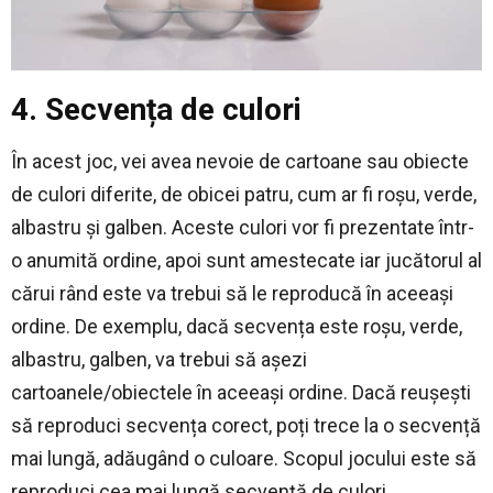
4. Secvența de culori
În acest joc, vei avea nevoie de cartoane sau obiecte
de culori diferite, de obicei patru, cum ar fi roșu, verde,
albastru și galben. Aceste culori vor fi prezentate într-
o anumită ordine, apoi sunt amestecate iar jucătorul al
cărui rând este va trebui să le reproducă în aceeași
ordine. De exemplu, dacă secvența este roșu, verde,
albastru, galben, va trebui să așezi
cartoanele/obiectele în aceeași ordine. Dacă reușești
să reproduci secvența corect, poți trece la o secvență
mai lungă, adăugând o culoare. Scopul jocului este să
reproduci cea mai lungă secvență de culori.