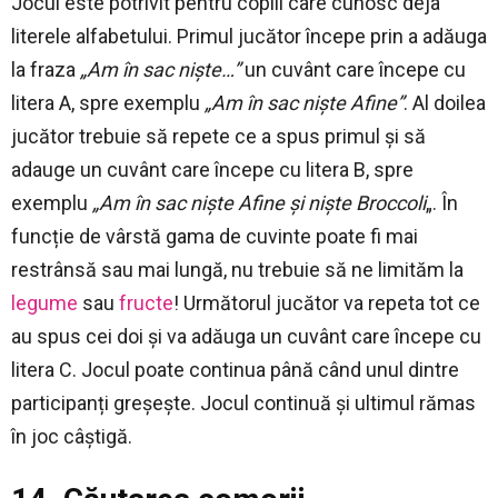
Jocul este potrivit pentru copiii care cunosc deja
literele alfabetului. Primul jucător începe prin a adăuga
la fraza
„Am în sac niște…”
un cuvânt care începe cu
litera A, spre exemplu
„Am în sac niște Afine”
. Al doilea
jucător trebuie să repete ce a spus primul și să
adauge un cuvânt care începe cu litera B, spre
exemplu
„Am în sac niște Afine și niște Broccoli
„. În
funcție de vârstă gama de cuvinte poate fi mai
restrânsă sau mai lungă, nu trebuie să ne limităm la
legume
sau
fructe
! Următorul jucător va repeta tot ce
au spus cei doi și va adăuga un cuvânt care începe cu
litera C. Jocul poate continua până când unul dintre
participanți greșește. Jocul continuă și ultimul rămas
în joc câștigă.