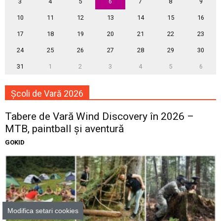
3
4
5
6
7
8
9
10
11
12
13
14
15
16
17
18
19
20
21
22
23
24
25
26
27
28
29
30
31
1
2
3
4
5
6
Școli de Vară 2026
Tabere de Vară Wind Discovery în 2026 –
MTB, paintball și aventură
GOKID
Modifica setari cookies