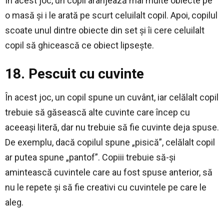
În acest joc, un copil aranjează mai multe obiecte pe
o masă și i le arată pe scurt celuilalt copil. Apoi, copilul
scoate unul dintre obiecte din set și îi cere celuilalt
copil să ghicească ce obiect lipsește.
18. Pescuit cu cuvinte
În acest joc, un copil spune un cuvânt, iar celălalt copil
trebuie să găsească alte cuvinte care încep cu
aceeași literă, dar nu trebuie să fie cuvinte deja spuse.
De exemplu, dacă copilul spune „pisică”, celălalt copil
ar putea spune „pantof”. Copiii trebuie să-și
amintească cuvintele care au fost spuse anterior, să
nu le repete și să fie creativi cu cuvintele pe care le
aleg.