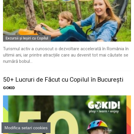
Excursii şi Ieşiri cu Copilul
Turismul activ a cunoscut o dezvoltare accelerată în România în
ultimii ani, iar printre atracțiile care au devenit tot mai căutate se
numără bobul...
50+ Lucruri de Făcut cu Copilul în București
GOKID
Modifica setari cookies