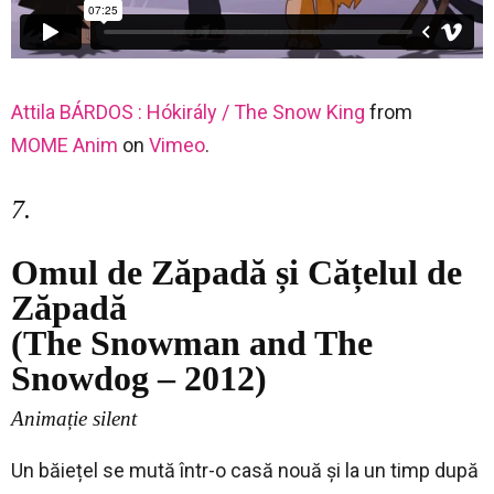
Attila BÁRDOS : Hókirály / The Snow King
from
MOME Anim
on
Vimeo
.
7.
Omul de Zăpadă și Cățelul de
Zăpadă
(The Snowman and The
Snowdog – 2012)
Animație silent
Un băiețel se mută într-o casă nouă și la un timp după