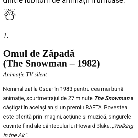
dintre iubitorii de animații frumoase.
☃️
1.
Omul de Zăpadă
(The Snowman – 1982)
Animație TV silent
Nominalizat la Oscar în 1983 pentru cea mai bună
animație, scurtmetrajul de 27 minute
The Snowman
a
câștigat în același an și un premiu BAFTA. Povestea
este oferită prin imagini, acțiune și muzică, singurele
cuvinte fiind ale cântecului lui Howard Blake,
„Walking
in the Air”
.