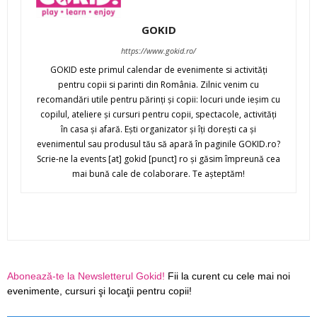
GOKID
https://www.gokid.ro/
GOKID este primul calendar de evenimente si activităţi
pentru copii si parinti din România. Zilnic venim cu
recomandări utile pentru părinţi şi copii: locuri unde ieşim cu
copilul, ateliere şi cursuri pentru copii, spectacole, activităţi
în casa şi afară. Eşti organizator şi îţi doreşti ca şi
evenimentul sau produsul tău să apară în paginile GOKID.ro?
Scrie-ne la events [at] gokid [punct] ro şi găsim împreună cea
mai bună cale de colaborare. Te aşteptăm!
Abonează-te la Newsletterul Gokid!
Fii la curent cu cele mai noi
evenimente, cursuri şi locaţii pentru copii!