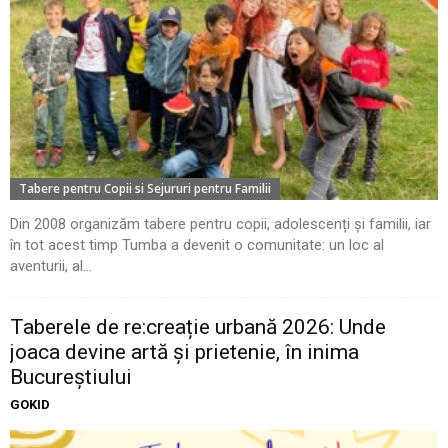
Tabere pentru Copii si Sejururi pentru Familii
Din 2008 organizăm tabere pentru copii, adolescenți și familii, iar
în tot acest timp Tumba a devenit o comunitate: un loc al
aventurii, al...
Taberele de re:creație urbană 2026: Unde
joaca devine artă și prietenie, în inima
Bucureștiului
GOKID