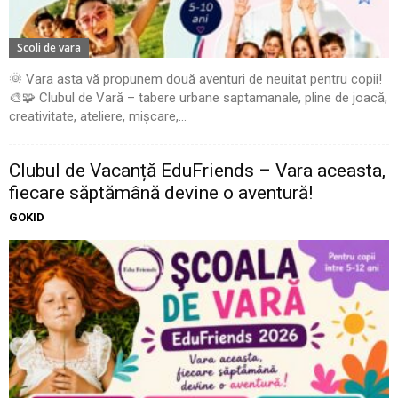
Scoli de vara
🌞 Vara asta vă propunem două aventuri de neuitat pentru copii!
🎨🧩 Clubul de Vară – tabere urbane saptamanale, pline de joacă,
creativitate, ateliere, mișcare,...
Clubul de Vacanță EduFriends – Vara aceasta,
fiecare săptămână devine o aventură!
GOKID