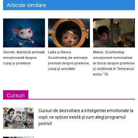
Articole similare
Cenote. Aventură animată
Laika și Nemo.
Mâine. Scurtmetraj
emoționantă despre
Scurtmetraj de animație
emoționant nominalizat
curaj și prietenie
premiat despre prietenie,
la Oscar despre prietenie
curaj și unicitate
și reziliență în Teheranul
anilor ’70
Cursuri
Cursuri de dezvoltare a inteligentei emotionale la
copii: ce opțiuni există și cum alegi programul
potrivit