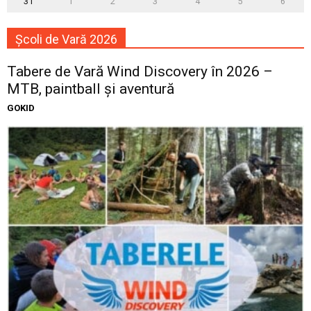
31
1
2
3
4
5
6
Școli de Vară 2026
Tabere de Vară Wind Discovery în 2026 –
MTB, paintball și aventură
GOKID