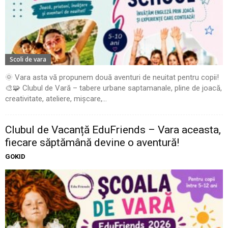
Scoli de vara
🌞 Vara asta vă propunem două aventuri de neuitat pentru copii!
🎨🧩 Clubul de Vară – tabere urbane saptamanale, pline de joacă,
creativitate, ateliere, mișcare,...
Clubul de Vacanță EduFriends – Vara aceasta,
fiecare săptămână devine o aventură!
GOKID