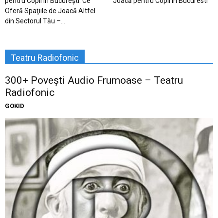
pentru Copii în Bucureşti. Ce
Joacă pentru Copii în Bucuresti
Oferă Spaţiile de Joacă Altfel
din Sectorul Tău –...
Teatru Radiofonic
300+ Povești Audio Frumoase – Teatru
Radiofonic
GOKID