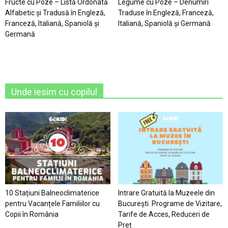
Fructe cu Poze – Listă Ordonată
Legume cu Poze – Denumiri
Alfabetic şi Tradusă în Engleză,
Traduse în Engleză, Franceză,
Franceză, Italiană, Spaniolă şi
Italiană, Spaniolă şi Germană
Germană
Unde iesim cu copilul
10 Stațiuni Balneoclimaterice
Intrare Gratuită la Muzeele din
pentru Vacanțele Familiilor cu
București. Programe de Vizitare,
Copii în România
Tarife de Acces, Reduceri de
Preț