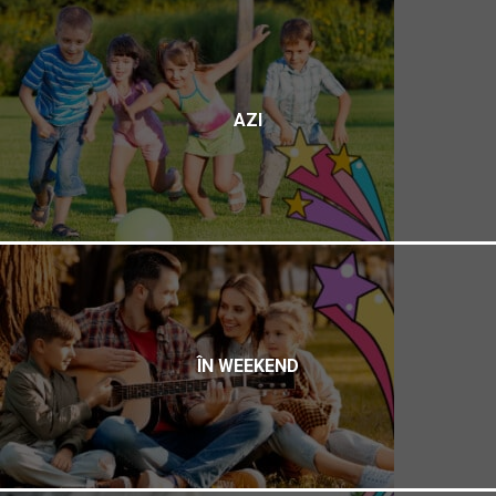
AZI
ÎN WEEKEND