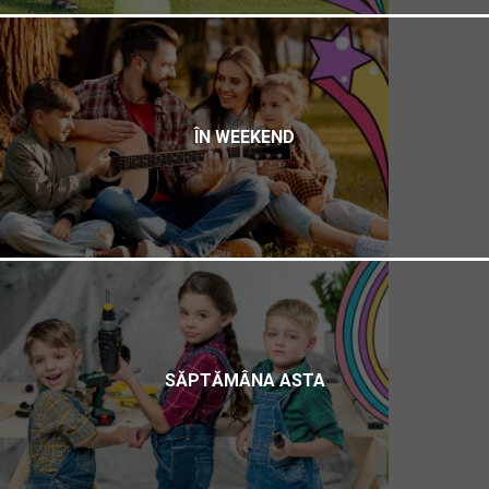
ÎN WEEKEND
SĂPTĂMÂNA ASTA