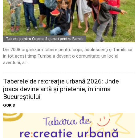
Tabere pentru Copii si Sejururi pentru Familii
Din 2008 organizăm tabere pentru copii, adolescenți și familii, iar
în tot acest timp Tumba a devenit o comunitate: un loc al
aventurii, al...
Taberele de re:creație urbană 2026: Unde
joaca devine artă și prietenie, în inima
Bucureștiului
GOKID