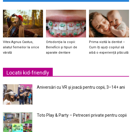
Vitex Agnus Castus,
Ortodonția la copii:
Prima vizită la dentist –
aliatul femeilor la orice
Beneficii și tipuri de
Cum îți ajuți copilul să
vârstă
aparate dentare
aibă o experiență plăcută
Locatii kid-friendly
Aniversări cu VR și joacă pentru copii, 3–14+ ani
Toto Play & Party – Petreceri private pentru copii