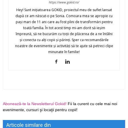
https://www.gokid.ro/
Hey! Sunt iniţiatoarea GOKID, proiectul meu de suflet lansat
după ce am născut-o pe Sonia. Comoara mea se apropie cu
paşi mari de 11 ani care au fost plini de transformări pentru
toată familia. În tot acest timp mi-am dorit să ieşim
împreună, să ne bucurăm cu toţii de plăcerea de a ne întâlni
şi conecta cu alţi copii şi părinţi. Sper ca recomandările
noastre de evenimente şi activităţi să te ajute să petreci clipe
minunate în familie!
Abonează-te la Newsletterul Gokid!
Fii la curent cu cele mai noi
evenimente, cursuri şi locaţii pentru copii!
Articole similare din