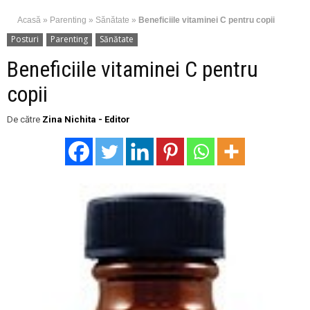
Acasă
»
Parenting
»
Sănătate
»
Beneficiile vitaminei C pentru copii
Posturi
Parenting
Sănătate
Beneficiile vitaminei C pentru
copii
De către
Zina Nichita - Editor