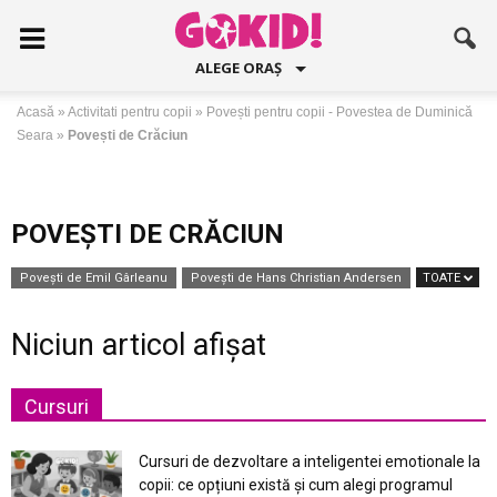
ALEGE ORAȘ
Acasă
»
Activitati pentru copii
»
Povești pentru copii - Povestea de Duminică
Seara
»
Povești de Crăciun
POVEȘTI DE CRĂCIUN
Povești de Emil Gârleanu
Povești de Hans Christian Andersen
TOATE
Niciun articol afișat
Cursuri
Cursuri de dezvoltare a inteligentei emotionale la
copii: ce opțiuni există și cum alegi programul