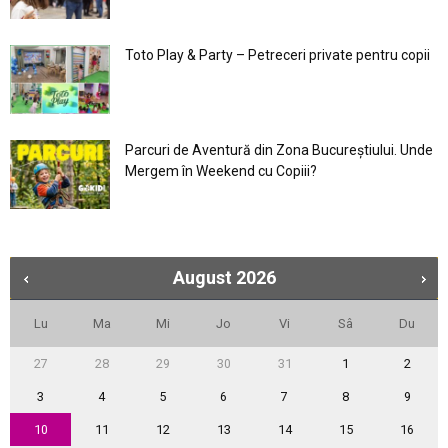
Toto Play & Party – Petreceri private pentru copii
Parcuri de Aventură din Zona Bucureştiului. Unde
Mergem în Weekend cu Copiii?
August
2026
Lu
Ma
Mi
Jo
Vi
Sâ
Du
27
28
29
30
31
1
2
3
4
5
6
7
8
9
10
11
12
13
14
15
16