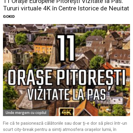
11 Oraşe Europene Pitoreşti Vizitate la Pas.
Tururi virtuale 4K în Centre Istorice de Neuitat
GOKID
Unde mergem cu copilul
Fie că te pasionează călătoriile sau doar ţi-e dor să pleci într-un
scurt city-break pentru a simţi atmosfera oraşelor lumii, în