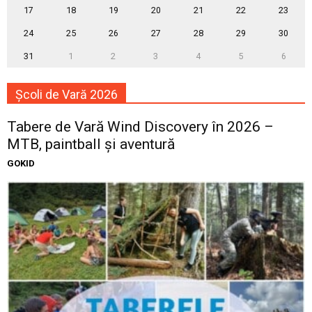
17
18
19
20
21
22
23
24
25
26
27
28
29
30
31
1
2
3
4
5
6
Școli de Vară 2026
Tabere de Vară Wind Discovery în 2026 –
MTB, paintball și aventură
GOKID