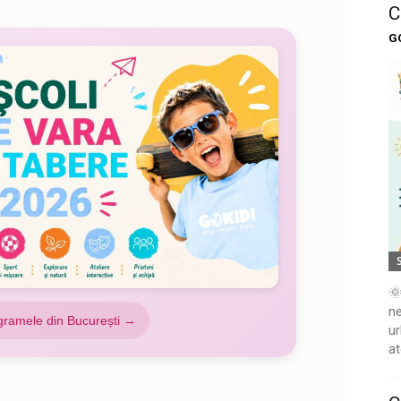
C
G
🌞
ne
gramele din București →
ur
at