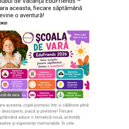
lubul de Vacanță EduFriends –
ara aceasta, fiecare săptămână
evine o aventură!
OKID
Scoli de vara
ra aceasta, copiii pornesc într-o călătorie plină
 descoperiri, joacă și prietenie! Fiecare
ptămână aduce o tematică nouă, activități
eative și experiențe memorabile. În cele...