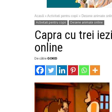
Acasă
»
Activitati pentru copii
»
Desene animate onli
Activitati pentru copii
Desene animate online
Capra cu trei ie
online
De către
GOKID