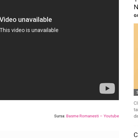
N
G
Cl
ta
di
Sursa:
Basme Romanesti – Youtube
C