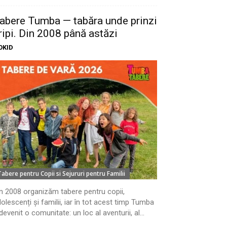
abere Tumba — tabăra unde prinzi
ripi. Din 2008 până astăzi
OKID
Tabere pentru Copii si Sejururi pentru Familii
n 2008 organizăm tabere pentru copii,
olescenți și familii, iar în tot acest timp Tumba
devenit o comunitate: un loc al aventurii, al...