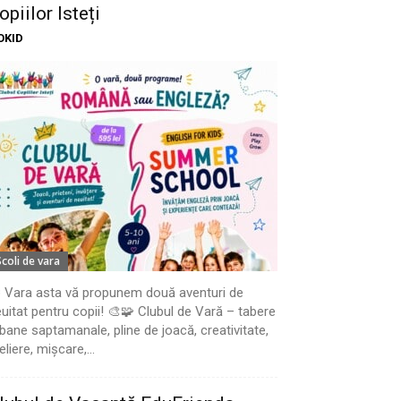
opiilor Isteți
OKID
Scoli de vara
 Vara asta vă propunem două aventuri de
uitat pentru copii! 🎨🧩 Clubul de Vară – tabere
bane saptamanale, pline de joacă, creativitate,
eliere, mișcare,...