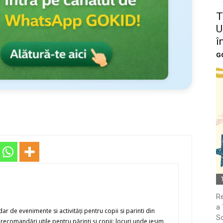
T
U
î
G
Re
a 
r de evenimente si activităţi pentru copii si parinti din
So
recomandări utile pentru părinţi şi copii: locuri unde ieşim