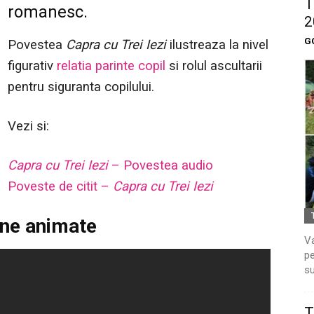
T
romanesc.
2
G
Povestea
Capra cu Trei Iezi
ilustreaza la nivel
figurativ
relatia parinte copil
si rolul ascultarii
pentru siguranta copilului.
Vezi si:
Capra cu Trei Iezi
– Povestea audio
Poveste de citit –
Capra cu Trei Iezi
ne animate
Va
pe
su
T