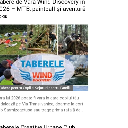
abere de Vară Wind Discovery în
026 – MTB, paintball și aventură
OKID
Tabere pentru Copii si Sejururi pentru Familii
ra lui 2026 poate fi vara în care copilul tău
dalează pe Via Transilvanica, doarme la cort
b Sarmizegetusa sau trage prima rafală de...
aberele Creative Urbane Club