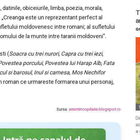
 datinile, obiceiurile, limba, poezia, morala,
T
nu. „Creanga este un reprezentant perfect al
a
fletului moldovenesc intre romani; al sufletului
G
 omului de la munte intre taranii moldoveni”.
sti (
Soacra cu trei nurori
,
Capra cu trei iezi
,
Povestea porcului
,
Povestea lui Harap Alb
,
Fata
cul si barosul
,
Inul si camesa
,
Mos Nechifor
a un roman ce urmareste formarea unui personaj,
Sursa:
amintiricopilarie.blogspot.ro
Di
ad
a 