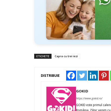
ETICHETE
Capra cu trei iezi
DISTRIBUIE
GOKID
https://www.gokid.ro/
GOKID este primul calenda
România. Zilnic venim cu 