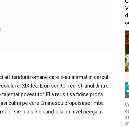
C
V
d
G
a
i ai literaturii romane care s-au afirmat in cercul
colului al XlX-lea. E un scriitor realist, unul dintre
 tajentat povestitor. El a reusit sa fidice proza
easi culmi pe care Eminescu propulsase limba
Va
de
 omului simplu si ridicand-o la un nivel neegalat
să
cr