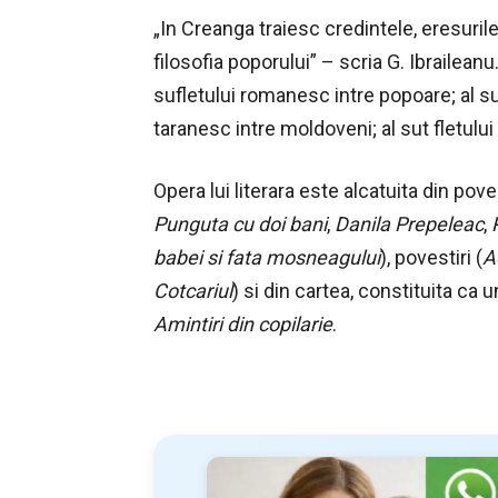
„In Creanga traiesc credintele, eresurile,
filosofia poporului” – scria G. Ibrailea
sufletului romanesc intre popoare; al su
taranesc intre moldoveni; al sut fletului
Opera lui literara este alcatuita din pove
Punguta cu doi bani
,
Danila Prepeleac
,
babei si fata mosneagului
), povestiri (
A
Cotcariul
) si din cartea, constituita c
Amintiri din copilarie
.