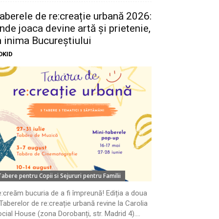
aberele de re:creație urbană 2026:
nde joaca devine artă și prietenie,
n inima Bucureștiului
OKID
Tabere pentru Copii si Sejururi pentru Familii
:creăm bucuria de a fi împreună! Ediția a doua
Taberelor de re:creație urbană revine la Carolia
cial House (zona Dorobanți, str. Madrid 4)....