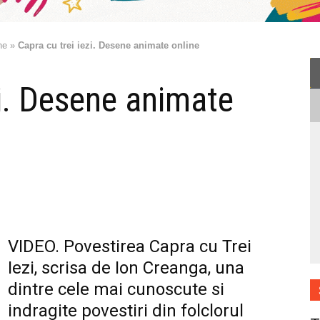
ne
»
Capra cu trei iezi. Desene animate online
zi. Desene animate
VIDEO. Povestirea Capra cu Trei
Iezi, scrisa de Ion Creanga, una
dintre cele mai cunoscute si
indragite povestiri din folclorul