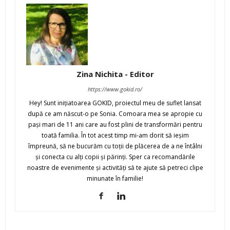
Zina Nichita - Editor
https://www.gokid.ro/
Hey! Sunt iniţiatoarea GOKID, proiectul meu de suflet lansat
după ce am născut-o pe Sonia. Comoara mea se apropie cu
paşi mari de 11 ani care au fost plini de transformări pentru
toată familia. În tot acest timp mi-am dorit să ieşim
împreună, să ne bucurăm cu toţii de plăcerea de a ne întâlni
şi conecta cu alţi copii şi părinţi. Sper ca recomandările
noastre de evenimente şi activităţi să te ajute să petreci clipe
minunate în familie!