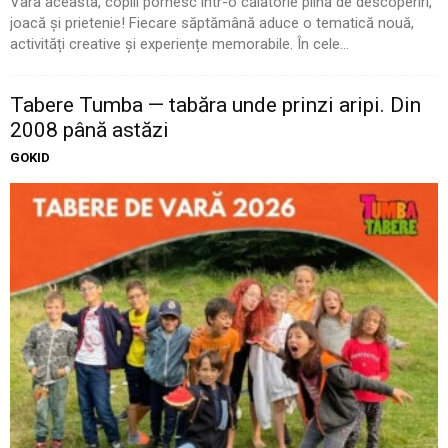
Vara aceasta, copiii pornesc într-o călătorie plină de descoperiri,
joacă și prietenie! Fiecare săptămână aduce o tematică nouă,
activități creative și experiențe memorabile. În cele...
Tabere Tumba — tabăra unde prinzi aripi. Din
2008 până astăzi
GOKID