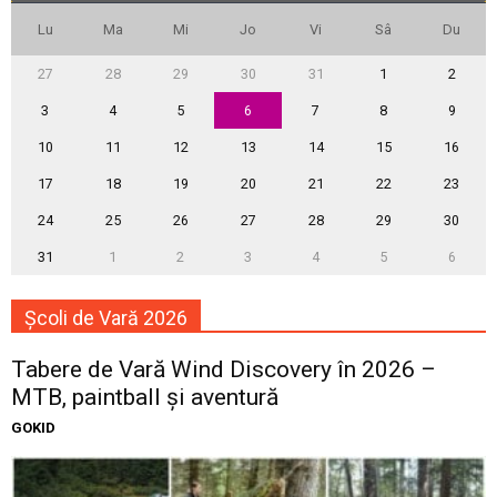
Lu
Ma
Mi
Jo
Vi
Sâ
Du
27
28
29
30
31
1
2
3
4
5
6
7
8
9
10
11
12
13
14
15
16
17
18
19
20
21
22
23
24
25
26
27
28
29
30
31
1
2
3
4
5
6
Școli de Vară 2026
Tabere de Vară Wind Discovery în 2026 –
MTB, paintball și aventură
GOKID