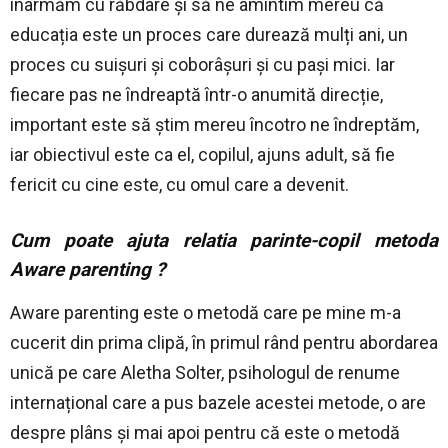
înarmăm cu răbdare și să ne amintim mereu că
educația este un proces care durează mulți ani, un
proces cu suișuri și coborâșuri și cu pași mici. Iar
fiecare pas ne îndreaptă într-o anumită direcție,
important este să știm mereu încotro ne îndreptăm,
iar obiectivul este ca el, copilul, ajuns adult, să fie
fericit cu cine este, cu omul care a devenit.
Cum poate ajuta relatia parinte-copil metoda
Aware parenting ?
Aware parenting este o metodă care pe mine m-a
cucerit din prima clipă, în primul rând pentru abordarea
unică pe care Aletha Solter, psihologul de renume
internațional care a pus bazele acestei metode, o are
despre plâns și mai apoi pentru că este o metodă