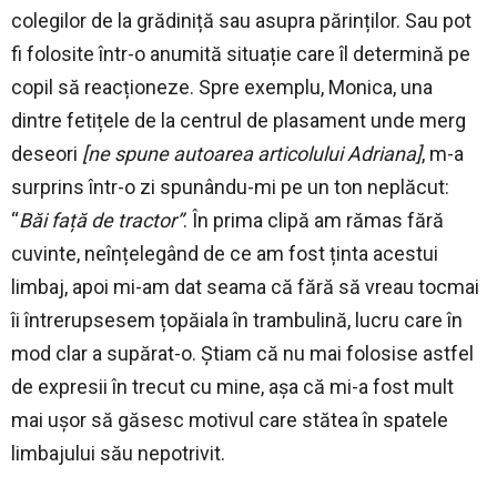
colegilor de la grădiniță sau asupra părinților. Sau pot
fi folosite într-o anumită situație care îl determină pe
copil să reacționeze. Spre exemplu, Monica, una
dintre fetițele de la centrul de plasament unde merg
deseori
[ne spune autoarea articolului Adriana]
, m-a
surprins într-o zi spunându-mi pe un ton neplăcut:
“
Băi față de tractor”
. În prima clipă am rămas fără
cuvinte, neînțelegând de ce am fost ținta acestui
limbaj, apoi mi-am dat seama că fără să vreau tocmai
îi întrerupsesem țopăiala în trambulină, lucru care în
mod clar a supărat-o. Știam că nu mai folosise astfel
de expresii în trecut cu mine, așa că mi-a fost mult
mai ușor să găsesc motivul care stătea în spatele
limbajului său nepotrivit.