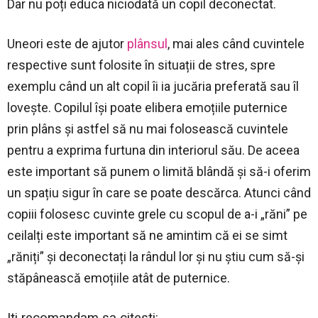
Dar nu poți educa niciodată un copil deconectat.
Uneori este de ajutor
plânsul
, mai ales când cuvintele
respective sunt folosite în situații de stres, spre
exemplu când un alt copil îi ia jucăria preferată sau îl
lovește. Copilul își poate elibera emoțiile puternice
prin plâns și astfel să nu mai folosească cuvintele
pentru a exprima furtuna din interiorul său. De aceea
este important să punem o limită blândă și să-i oferim
un spațiu sigur în care se poate descărca. Atunci când
copiii folosesc cuvinte grele cu scopul de a-i „răni” pe
ceilalți este important să ne amintim că ei se simt
„răniți” și deconectați la rândul lor și nu știu cum să-și
stăpânească emoțiile atât de puternice.
Iti recomandam sa citesti: