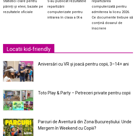
Statistici clare pentru
S-au publicat rezultatele
repartizarea
părinți și elevi, bazate pe
repartizării
computerizată pentru
rezultatele oficiale
computerizate pentru
admiterea la liceu 2026.
intrarea în clasa a IX-a
Ce documente trebuie să
conțină dosarul de
înscriere
Locatii kid-friendly
Aniversări cu VR și joacă pentru copii, 3–14+ ani
Toto Play & Party – Petreceri private pentru copii
Parcuri de Aventură din Zona Bucureştiului. Unde
Mergem în Weekend cu Copiii?