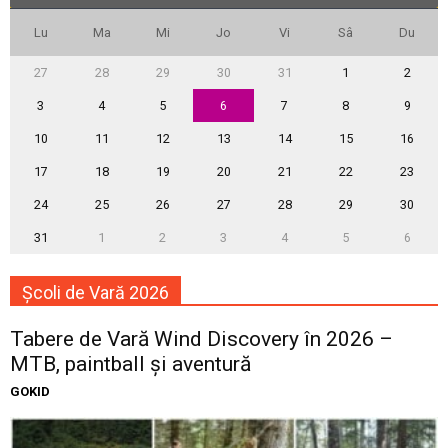
Lu
Ma
Mi
Jo
Vi
Sâ
Du
27
28
29
30
31
1
2
3
4
5
6
7
8
9
10
11
12
13
14
15
16
17
18
19
20
21
22
23
24
25
26
27
28
29
30
31
1
2
3
4
5
6
Școli de Vară 2026
Tabere de Vară Wind Discovery în 2026 –
MTB, paintball și aventură
GOKID