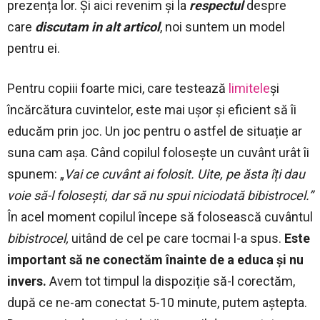
prezența lor. Și aici revenim și la
respectul
despre
care
discutam in alt articol
, noi suntem un model
pentru ei.
Pentru copiii foarte mici, care testează
limitele
și
încărcătura cuvintelor, este mai ușor și eficient să îi
educăm prin joc. Un joc pentru o astfel de situație ar
suna cam așa. Când copilul folosește un cuvânt urât îi
spunem: „
Vai ce cuvânt ai folosit. Uite, pe ăsta îți dau
voie să-l folosești, dar să nu spui niciodată bibistrocel.”
În acel moment copilul începe să folosească cuvântul
bibistrocel,
uitând de cel pe care tocmai l-a spus.
Este
important să ne conectăm înainte de a educa și nu
invers.
Avem tot timpul la dispoziție să-l corectăm,
după ce ne-am conectat 5-10 minute, putem aștepta.