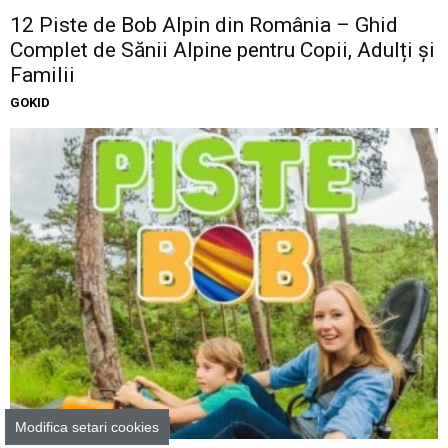
12 Piste de Bob Alpin din România – Ghid
Complet de Sănii Alpine pentru Copii, Adulți și
Familii
GOKID
Excursii şi Ieşiri cu Copilul
Modifica setari cookies