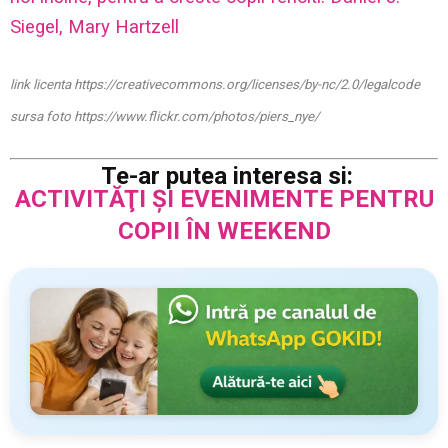
Siegel, Mary Hartzell
link licenta
https://creativecommons.org/licenses/by-nc/2.0/legalcode
sursa foto
https://www.flickr.com/photos/piers_nye/
Te-ar putea interesa si:
ACTIVITĂŢI ŞI EVENIMENTE PENTRU
COPII ÎN WEEKEND