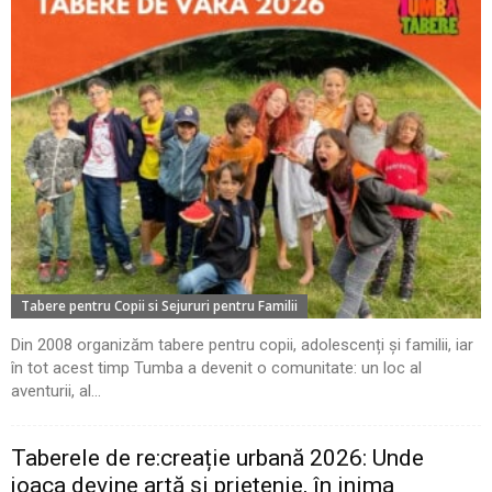
Tabere pentru Copii si Sejururi pentru Familii
Din 2008 organizăm tabere pentru copii, adolescenți și familii, iar
în tot acest timp Tumba a devenit o comunitate: un loc al
aventurii, al...
Taberele de re:creație urbană 2026: Unde
joaca devine artă și prietenie, în inima