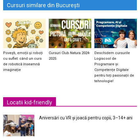
Cursuri similare din București
Povești, emoții și roboți
Cursuri Club Natura 2024-
Deschidem cursurile
cu suflet: când un curs
2025
Logiscool de
de robotică înseamnă
Programare și
imaginație
Competențe Digitale
pentru toți pasionații de
tehnologie!
Locatii kid-friendly
Aniversări cu VR și joacă pentru copii, 3–14+ ani