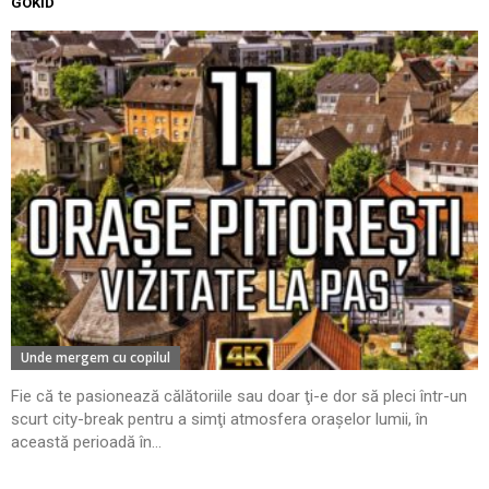
GOKID
Unde mergem cu copilul
Fie că te pasionează călătoriile sau doar ţi-e dor să pleci într-un
scurt city-break pentru a simţi atmosfera oraşelor lumii, în
această perioadă în...