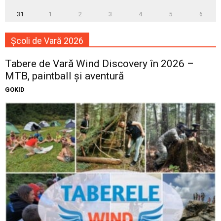
31
1
2
3
4
5
6
Școli de Vară 2026
Tabere de Vară Wind Discovery în 2026 –
MTB, paintball și aventură
GOKID