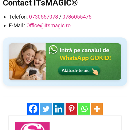
Contact ITsMAGIC®
Telefon:
0730557078
/
0786055475
E-Mail :
Office@itsmagic.ro