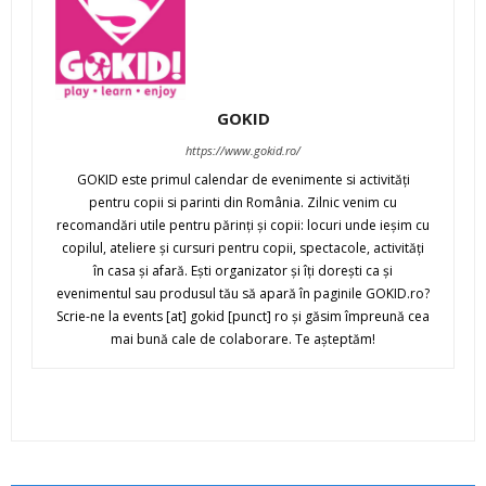
GOKID
https://www.gokid.ro/
GOKID este primul calendar de evenimente si activităţi
pentru copii si parinti din România. Zilnic venim cu
recomandări utile pentru părinţi şi copii: locuri unde ieşim cu
copilul, ateliere şi cursuri pentru copii, spectacole, activităţi
în casa şi afară. Eşti organizator şi îţi doreşti ca şi
evenimentul sau produsul tău să apară în paginile GOKID.ro?
Scrie-ne la events [at] gokid [punct] ro şi găsim împreună cea
mai bună cale de colaborare. Te aşteptăm!