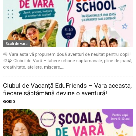
Scoli de vara
🌞 Vara asta vă propunem două aventuri de neuitat pentru copii!
🎨🧩 Clubul de Vară – tabere urbane saptamanale, pline de joacă,
creativitate, ateliere, mișcare,...
Clubul de Vacanță EduFriends – Vara aceasta,
fiecare săptămână devine o aventură!
GOKID