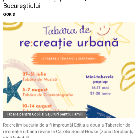
Bucureștiului
GOKID
Tabere pentru Copii si Sejururi pentru Familii
Re:creăm bucuria de a fi împreună! Ediția a doua a Taberelor de
re:creație urbană revine la Carolia Social House (zona Dorobanți,
str. Madrid 4)....