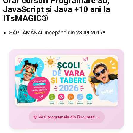
Orar cursuri Programare 3D,
JavaScript şi Java
+10 ani
la
ITsMAGIC®
SĂPTĂMÂNAL incepând din
23.09.2017*
📖 Vezi programele din București →